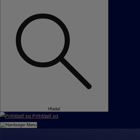
Hľadať
Prihlásiť sa
Menu