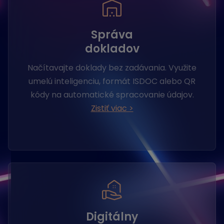
Správa
dokladov
Načítavajte doklady bez zadávania. Využite
umelú inteligenciu, formát ISDOC alebo QR
kódy na automatické spracovanie údajov.
Zistiť viac >
Digitálny