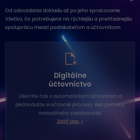
Od odovzdania dokladu až po jeho spracovanie.
Všetko, čo potrebujete na rýchlejšiu a prehľadnejšiu
spoluprácu medzi podnikateľom a účtovníkom.
Digitálne
účtovníctvo
Ušetrite čas s automatickým účtovaním a
zjednodušte si účtovné procesy. Bez potreby
manuálneho zasahovania.
Zistiť viac >