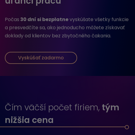
uľahčí prácu
Počas
30 dní si bezplatne
vyskúšate všetky funkcie
a presvedčíte sa, ako jednoducho môžete získavať
doklady od klientov bez zbytočného čakania.
Vyskúšať zadarmo
Čím väčší počet firiem,
tým
nižšia cena