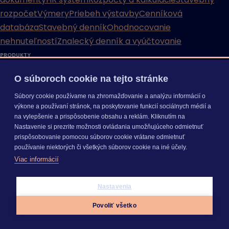
rozpočet
Výmery
Priebeh výstavby
Cenníková
databáza
Stavebný denník
Ohodnocovanie
nehnuteľností
Znalecký denník a vyúčtovanie
PRODUKTY
Jednoduché účtovníctvo
Mzdy a personalistika
Podvojné
O súboroch cookie na tejto stránke
účtovníctvo
ERP systém
Fakturácia
Daňové priznania
Digitálna kancelária
Dochádzka
Personálne dokumenty
Súbory cookie používame na zhromažďovanie a analýzu informácií o
výkone a používaní stránok, na poskytovanie funkcií sociálnych médií a
HR systém
na vylepšenie a prispôsobenie obsahu a reklám. Kliknutím na
Rozpočty a kalkulácie
Stavebný rozpočet
Výmery
Nastavenie si prezrite možnosti ovládania umožňujúceho odmietnuť
Priebeh výstavby
Cenníková databáza
Stavebný denník
prispôsobovanie pomocou súborov cookie vrátane odmietnuť
používanie niektorých či všetkých súborov cookie na iné účely.
Ohodnocovanie nehnuteľností
Znalecký denník a
Viac informácií
vyúčtovanie
KROS AKADÉMIA
Nastavenia
Povoliť všetko