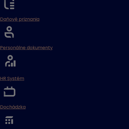
Daňové priznania
Personálne dokumenty
HR Systém
Dochádzka