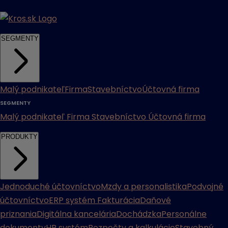
SEGMENTY
Malý podnikateľ
Firma
Stavebníctvo
Účtovná firma
SEGMENTY
Malý podnikateľ
Firma
Stavebníctvo
Účtovná firma
PRODUKTY
Jednoduché účtovníctvo
Mzdy a personalistika
Podvojné
účtovníctvo
ERP systém
Fakturácia
Daňové
priznania
Digitálna kancelária
Dochádzka
Personálne
dokumenty
HR systém
Rozpočty a kalkulácie
Stavebný