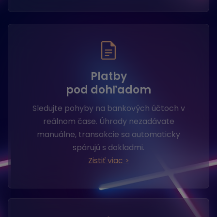
Platby
pod dohľadom
Sledujte pohyby na bankových účtoch v
reálnom čase. Úhrady nezadávate
manuálne, transakcie sa automaticky
spárujú s dokladmi.
Zistiť viac >