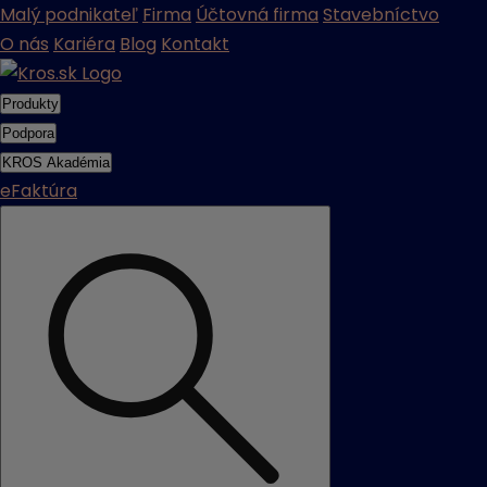
Malý podnikateľ
Firma
Účtovná firma
Stavebníctvo
O nás
Kariéra
Blog
Kontakt
Produkty
Podpora
KROS Akadémia
eFaktúra