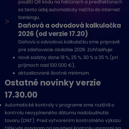
použití QR kódu na faktúrach a predfaktúrach
sa tento údaj automaticky načíta do internet
bankingu.
>
Daňová a odvodová kalkulačka
2026 (od verzie 17.20)
Daňovú a odvodovú kalkulačku sme pripravili
pre zdaňovacie obdobie 2026. Zohľadňuje:
nové sadzby dane 19 %, 25 %, 30 % a 35 % (pri
príjmoch nad 100 000 €),
aktualizované životné minimum.
Ostatné novinky verzie
17.30.00
Automatické kontroly v programe sme rozšírili o
kontrolu nevyplneného dátumu nadobudnutia
tovaru (DNT). Pred vytvorením kontrolného výkazu
DPH vás program pri spustení kontroly upozorní na