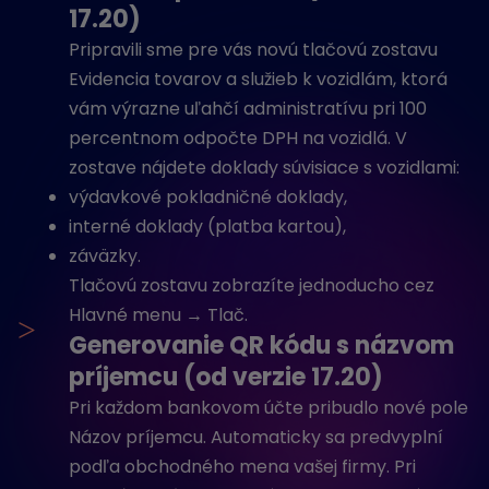
17.20)
Pripravili sme pre vás novú tlačovú zostavu
Evidencia tovarov a služieb k vozidlám, ktorá
vám výrazne uľahčí administratívu pri 100
percentnom odpočte DPH na vozidlá. V
zostave nájdete doklady súvisiace s vozidlami:
výdavkové pokladničné doklady,
interné doklady (platba kartou),
záväzky.
Tlačovú zostavu zobrazíte jednoducho cez
Hlavné menu → Tlač.
>
Generovanie QR kódu s názvom
príjemcu (od verzie 17.20)
Pri každom bankovom účte pribudlo nové pole
Názov príjemcu. Automaticky sa predvyplní
podľa obchodného mena vašej firmy. Pri