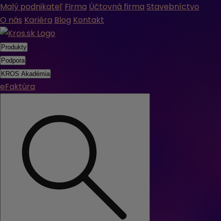
Malý podnikateľ
Firma
Účtovná firma
Stavebníctvo
O nás
Kariéra
Blog
Kontakt
Produkty
Podpora
KROS Akadémia
eFaktúra