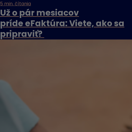
5 min. čítania
Už o pár mesiacov
príde eFaktúra: Viete, ako sa
pripraviť?