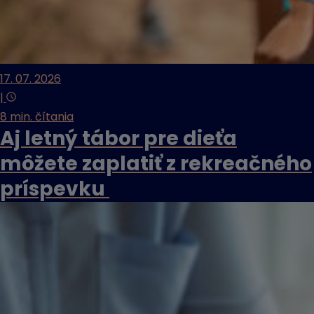
17. 07. 2026
|
8 min. čítania
Aj letný tábor pre dieťa
môžete zaplatiť z rekreačného
príspevku