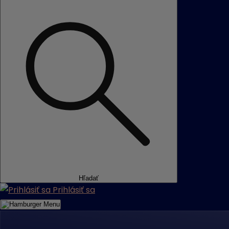
Hľadať
Prihlásiť sa
Menu