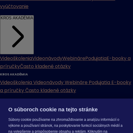
vyúčtovanie
KROS AKADÉMIA
Videoškolenia
Videonávody
Webináre
Podujatia
E-booky a
príručky
Často kladené otázky
KROS AKADÉMIA
Videoškolenia
Videonávody
Webináre
Podujatia
E-booky
a príručky
Často kladené otázky
INÉ
O súboroch cookie na tejto stránke
Cenníky
Odporučte nás
Právne dokumenty
Odporúčaná
Súbory cookie používame na zhromažďovanie a analýzu informácií o
konfigurácia
Aktualizácia verzií
Mobilné aplikácie
výkone a používaní stránok, na poskytovanie funkcií sociálnych médií a
na vylepšenie a prispôsobenie obsahu a reklám. Kliknutím na
INÉ