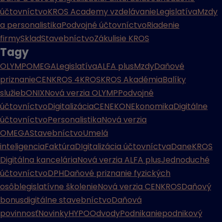
účtovníctvo
KROS Academy vzdelávanie
Legislatíva
Mzdy
a personalistika
Podvojné účtovníctvo
Riadenie
firmy
Sklad
Stavebníctvo
Zákulisie KROS
Tagy
OLYMP
OMEGA
Legislatíva
ALFA plus
Mzdy
Daňové
priznanie
CENKROS 4
KROS
KROS Akadémia
Balíky
služieb
ONIX
Nová verzia OLYMP
Podvojné
účtovníctvo
Digitalizácia
CENEKON
Ekonomika
Digitálne
účtovníctvo
Personalistika
Nová verzia
OMEGA
Stavebníctvo
Umelá
inteligencia
Faktúra
DIgitalizácia účtovníctva
Dane
KROS
Digitálna kancelária
Nová verzia ALFA plus
Jednoduché
účtovníctvo
DPH
Daňové priznanie fyzických
osôb
legislatívne školenie
Nová verzia CENKROS
Daňový
bonus
digitálne stavebníctvo
Daňová
povinnosť
Novinky
HYPO
Odvody
Podnikanie
podnikový