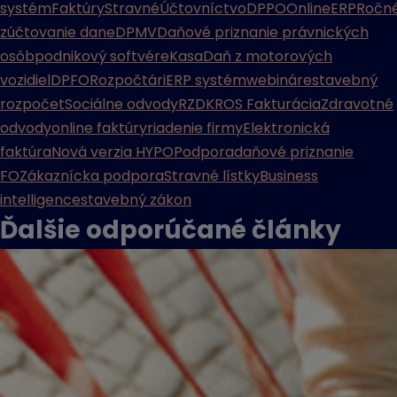
systém
Faktúry
Stravné
Účtovníctvo
DPPO
Online
ERP
Ročn
zúčtovanie dane
DPMV
Daňové priznanie právnických
osôb
podnikový softvér
eKasa
Daň z motorových
vozidiel
DPFO
Rozpočtári
ERP systém
webináre
stavebný
rozpočet
Sociálne odvody
RZD
KROS Fakturácia
Zdravotné
odvody
online faktúry
riadenie firmy
Elektronická
faktúra
Nová verzia HYPO
Podpora
daňové priznanie
FO
Zákaznícka podpora
Stravné lístky
Business
intelligence
stavebný zákon
Ďalšie odporúčané
články