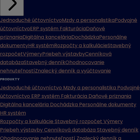
Jednoduché účtovníctvo
Mzdy a personalistika
Podvojné
účtovníctvo
ERP systém
Fakturácia
Daňové
priznania
Digitálna kancelária
Dochádzka
Personálne
dokumenty
HR systém
Rozpočty a kalkulácie
Stavebný
rozpočet
Výmery
Priebeh výstavby
Cenníková
databáza
Stavebný denník
Ohodnocovanie
nehnuteľností
Znalecký denník a vyúčtovanie
PRODUKTY
Jednoduché účtovníctvo
Mzdy a personalistika
Podvojné
účtovníctvo
ERP systém
Fakturácia
Daňové priznania
Digitálna kancelária
Dochádzka
Personálne dokumenty
HR systém
Rozpočty a kalkulácie
Stavebný rozpočet
Výmery
Priebeh výstavby
Cenníková databáza
Stavebný denník
Ohodnocovanie nehnuteľností
Znalecký denník a