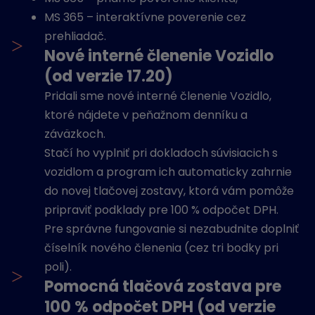
MS 365 – interaktívne poverenie cez
prehliadač.
>
Nové interné členenie Vozidlo
(od verzie 17.20)
Pridali sme nové interné členenie Vozidlo,
ktoré nájdete v peňažnom denníku a
záväzkoch.
Stačí ho vyplniť pri dokladoch súvisiacich s
vozidlom a program ich automaticky zahrnie
do novej tlačovej zostavy, ktorá vám pomôže
pripraviť podklady pre 100 % odpočet DPH.
Pre správne fungovanie si nezabudnite doplniť
číselník nového členenia (cez tri bodky pri
poli).
>
Pomocná tlačová zostava pre
100 % odpočet DPH (od verzie