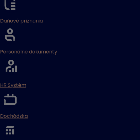
Daňové priznania
Personálne dokumenty
HR Systém
Dochádzka