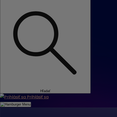
Hľadať
Prihlásiť sa
Menu