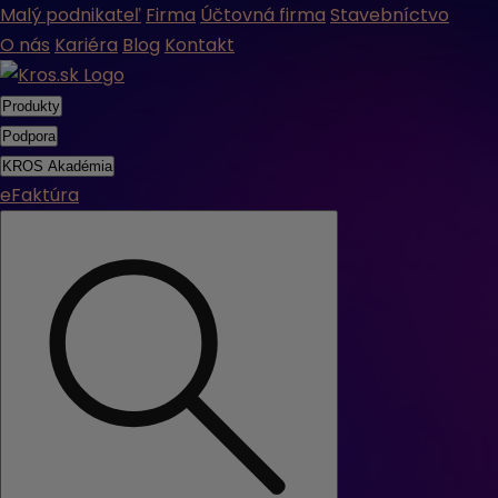
Malý podnikateľ
Firma
Účtovná firma
Stavebníctvo
O nás
Kariéra
Blog
Kontakt
Produkty
Podpora
KROS Akadémia
eFaktúra