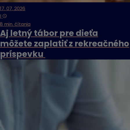
17. 07. 2026
|
8 min. čítania
Aj letný tábor pre dieťa
môžete zaplatiť z rekreačného
príspevku