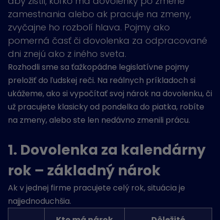
aby zistil, koľko má dovolenky po zmene
zamestnania alebo ak pracuje na zmeny,
zvyčajne ho rozbolí hlava. Pojmy ako
pomerná časť či dovolenka za odpracované
dni znejú ako z iného sveta.
Rozhodli sme sa ťažkopádne legislatívne pojmy
preložiť do ľudskej reči. Na reálnych príkladoch si
ukážeme, ako si vypočítať svoj nárok na dovolenku, či
už pracujete klasicky od pondelka do piatka, robíte
na zmeny, alebo ste len nedávno zmenili prácu.
1. Dovolenka za kalendárny
rok – základný nárok
Ak v jednej firme pracujete celý rok, situácia je
najjednoduchšia.
Kto má nárok
Dôležité