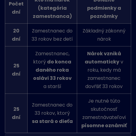
Počet
(kategória
podmienky a
dní
zamestnanca)
poznámky
20
Zamestnanec do
Základný zákonný
dní
33 rokov bez detí
nárok
Zamestnanec,
Nárok vzniká
ktorý
do konca
automaticky
v
25
daného roka
roku, kedy má
dní
oslávi 33 rokov
zamestnanec
a starší
dovŕšiť 33 rokov
Je nutné túto
Zamestnanec do
25
skutočnosť
33 rokov, ktorý
dní
zamestnávateľovi
sa stará o dieťa
písomne oznámiť