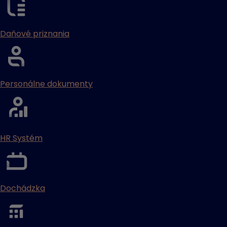
Daňové priznania
Personálne dokumenty
HR Systém
Dochádzka