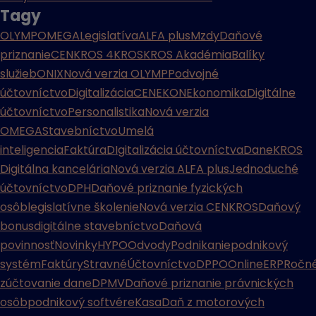
Tagy
OLYMP
OMEGA
Legislatíva
ALFA plus
Mzdy
Daňové
priznanie
CENKROS 4
KROS
KROS Akadémia
Balíky
služieb
ONIX
Nová verzia OLYMP
Podvojné
účtovníctvo
Digitalizácia
CENEKON
Ekonomika
Digitálne
účtovníctvo
Personalistika
Nová verzia
OMEGA
Stavebníctvo
Umelá
inteligencia
Faktúra
DIgitalizácia účtovníctva
Dane
KROS
Digitálna kancelária
Nová verzia ALFA plus
Jednoduché
účtovníctvo
DPH
Daňové priznanie fyzických
osôb
legislatívne školenie
Nová verzia CENKROS
Daňový
bonus
digitálne stavebníctvo
Daňová
povinnosť
Novinky
HYPO
Odvody
Podnikanie
podnikový
systém
Faktúry
Stravné
Účtovníctvo
DPPO
Online
ERP
Ročn
zúčtovanie dane
DPMV
Daňové priznanie právnických
osôb
podnikový softvér
eKasa
Daň z motorových