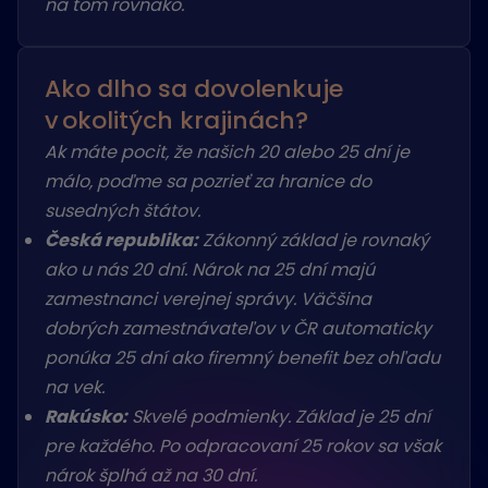
na tom rovnako.
Ako dlho sa dovolenkuje
v okolitých krajinách?
Ak máte pocit, že našich 20 alebo 25 dní je
málo, poďme sa pozrieť za hranice do
susedných štátov.
Česká republika:
Zákonný základ je rovnaký
ako u nás 20 dní. Nárok na 25 dní majú
zamestnanci verejnej správy. Väčšina
dobrých zamestnávateľov v ČR automaticky
ponúka 25 dní ako firemný benefit bez ohľadu
na vek.
Rakúsko:
Skvelé podmienky. Základ je 25 dní
pre každého. Po odpracovaní 25 rokov sa však
nárok šplhá až na 30 dní.