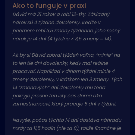
Ako to funguje v praxi
Dávid má 21 rokov a robí 12-tky. Základný
nárok sú 4 týždne dovolenky. Keďže v
priemere robí 3,5 zmeny týždenne, jeho ročný
nárok je 14 dní (4 týždne × 3,5 zmeny = 14).
Ak by si Dávid zobral týždeň voľna, “minie” na
to len tie dni dovolenky, kedy mal reálne
pracovať. Napríklad v dlhom týždni minie 4
zmeny dovolenky, v krátkom len 3 zmeny. Tých
14 “zmenových” dní dovolenky mu teda
pokryje presne ten istý čas doma ako
zamestnancovi, ktorý pracuje 5 dní v týždni.
Navyše, počas týchto 14 dní dostáva náhradu
mzdy za 11,5 hodín (nie za 8), takže finančne je