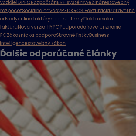
vozidiel
DPFO
Rozpočtári
ERP systém
webináre
stavebný
rozpočet
Sociálne odvody
RZD
KROS Fakturácia
Zdravotné
odvody
online faktúry
riadenie firmy
Elektronická
faktúra
Nová verzia HYPO
Podpora
daňové priznanie
FO
Zákaznícka podpora
Stravné lístky
Business
intelligence
stavebný zákon
Ďalšie odporúčané
články