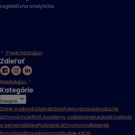
Legislatívna analytička
Predchádzajúci
Zdieľať
Nasledujúci
Kategórie
Kategórie
Dane a odvody
Digitalizácia
Fakturácia
Jednoduché
účtovníctvo
KROS Academy vzdelávanie
Legislatíva
Mzdy
a personalistika
Podvojné účtovníctvo
Riadenie
firmy
Sklad
Stavebníctvo
Zákulisie KROS