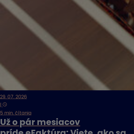
29. 07. 2026
|
5 min. čítania
Už o pár mesiacov
príde eFaktúra: Viete, ako sa