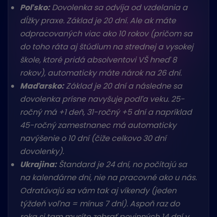
Poľsko:
Dovolenka sa odvíja od vzdelania a
dĺžky praxe. Základ je 20 dní. Ale ak máte
odpracovaných viac ako 10 rokov (pričom sa
do toho ráta aj štúdium na strednej a vysokej
škole, ktoré pridá absolventovi VŠ hneď 8
rokov), automaticky máte nárok na 26 dní.
Maďarsko:
Základ je 20 dní a následne sa
dovolenka prísne navyšuje podľa veku. 25-
ročný má +1 deň, 31-ročný +5 dní a napríklad
45-ročný zamestnanec má automaticky
navýšenie o 10 dní (čiže celkovo 30 dní
dovolenky).
Ukrajina:
Štandard je 24 dní, no počítajú sa
na kalendárne dni, nie na pracovné ako u nás.
Odratúvajú sa vám tak aj víkendy (jeden
týždeň voľna = mínus 7 dní). Aspoň raz do
roka si tam musíte zobrať povinných 14 dní v