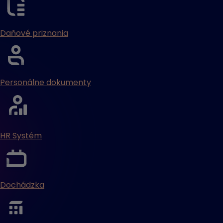
Daňové priznania
Personálne dokumenty
HR Systém
Dochádzka