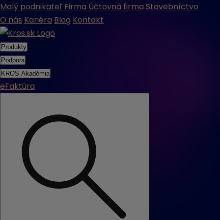
Malý podnikateľ
Firma
Účtovná firma
Stavebníctvo
O nás
Kariéra
Blog
Kontakt
Produkty
Podpora
KROS Akadémia
eFaktúra