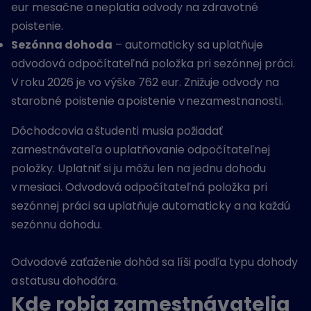
eur mesačne a neplatia odvody na zdravotné
poistenie.
Sezónna dohoda
– automaticky sa uplatňuje
odvodová odpočítateľná položka pri sezónnej práci.
V roku 2026 je vo výške 762 eur. Znižuje odvody na
starobné poistenie a poistenie v nezamestnanosti.
Dôchodcovia a študenti musia požiadať
zamestnávateľa o uplatňovanie odpočítateľnej
položky. Uplatniť si ju môžu len na jednu dohodu
v mesiaci. Odvodová odpočítateľná položka pri
sezónnej práci sa uplatňuje automaticky a na každú
sezónnu dohodu.
Odvodové zaťaženie dohôd sa líši podľa typu dohody
a statusu dohodára.
Kde robia zamestnávatelia