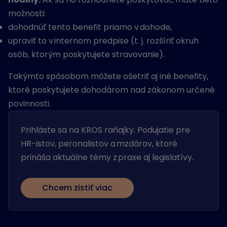
možnosti:
dohodnúť tento benefit priamo v dohode,
upraviť to v internom predpise (t. j. rozšíriť okruh
osôb, ktorým poskytujete stravovanie).
Takýmto spôsobom môžete ošetriť aj iné benefity,
ktoré poskytujete dohodárom nad zákonom určené
povinnosti.
Prihláste sa na KROS raňajky. Podujatie pre
HR-istov, peronalistov a mzdárov, ktoré
prináša aktuálne témy z praxe aj legislatívy.
Chcem zistiť viac