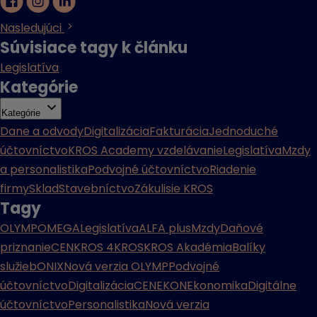
Nasledujúci
Súvisiace tagy k článku
Legislatíva
Kategórie
Kategórie
Dane a odvody
Digitalizácia
Fakturácia
Jednoduché
účtovníctvo
KROS Academy vzdelávanie
Legislatíva
Mzdy
a personalistika
Podvojné účtovníctvo
Riadenie
firmy
Sklad
Stavebníctvo
Zákulisie KROS
Tagy
OLYMP
OMEGA
Legislatíva
ALFA plus
Mzdy
Daňové
priznanie
CENKROS 4
KROS
KROS Akadémia
Balíky
služieb
ONIX
Nová verzia OLYMP
Podvojné
účtovníctvo
Digitalizácia
CENEKON
Ekonomika
Digitálne
účtovníctvo
Personalistika
Nová verzia