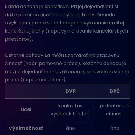
Každá dohoda je špecifická. Pri jej dojednávaní si
dajte pozor na účel dohody aj jej limity. Dohoda
o vykonaní práce sa dohaduje na vykonanie určitej
konkrétnej úlohy (napr. vymaľovanie kancelárskych
priestorov).
Ostatné dohody sa môžu uzatvárať na pracovnú
činnosť (napr. pomocné práce). Sezónnu dohodu je
možné dojednať len na zákonom stanovené sezónne
práce (napr. zber plodín).
DVP
DPČ
konkrétny
príležitostná
Účel
výsledok (úloha)
činnosť
Výnimočnosť
áno
áno