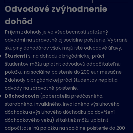
Odvodové zvýhodnenie
dohôd
Príjem z dohody je vo všeobecnosti zaťažený
odvodmi na zdravotné aj sociálne poistenie. Vybrané
skupiny dohodárov však majú isté odvodové úľavy.
Študenti
si na dohodu o brigádnickej práci
študentov môžu uplatniť odvodovú odpočítateľnú
položku na sociálne poistenie do 200 eur mesačne.
Z dohody o brigádnickej práci študentov neplatia
odvody na zdravotné poistenie.
Dôchodcovia
(poberatelia predčasného,
starobného, invalidného, invalidného výsluhového
dôchodku a výsluhového dôchodku po dovŕšení
dôchodkového veku) si taktiež môžu uplatniť
odpočítateľnú položku na sociálne poistenie do 200