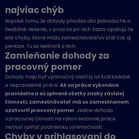
najviac chýb
Napriek tomu, že dohody pôsobia ako jednoduché a
flexibilné riešenie, v praxi sa pri nich často opakujú tie
isté chyby, ktoré môžu zamestnávateľov stáť čas aj
peniaze. Tu sú niektoré z nich:
Zamieňanie dohody za
pracovný pomer
Dohody majú byť výnimočný nástroj na krátkodobé
a nepravidelné práce.
Ak sa práca vykonáva
pravidelne a sú splnené všetky znaky závislej
činnosti, zamestnávateľ má so zamestnanom
uzatvoriť pracovný pomer
. Jedine dohoda
o pracovnej činnosti na výkon sezónnej práce
nemusí spĺňať podmienku výnimočnosti.
Chyby v prihlasovaní do