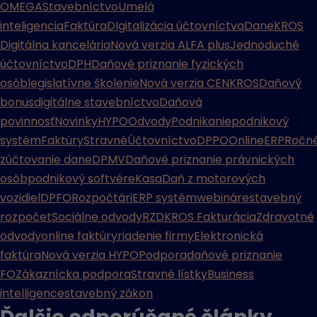
OMEGA
Stavebníctvo
Umelá
inteligencia
Faktúra
DIgitalizácia účtovníctva
Dane
KROS
Digitálna kancelária
Nová verzia ALFA plus
Jednoduché
účtovníctvo
DPH
Daňové priznanie fyzických
osôb
legislatívne školenie
Nová verzia CENKROS
Daňový
bonus
digitálne stavebníctvo
Daňová
povinnosť
Novinky
HYPO
Odvody
Podnikanie
podnikový
systém
Faktúry
Stravné
Účtovníctvo
DPPO
Online
ERP
Ročn
zúčtovanie dane
DPMV
Daňové priznanie právnických
osôb
podnikový softvér
eKasa
Daň z motorových
vozidiel
DPFO
Rozpočtári
ERP systém
webináre
stavebný
rozpočet
Sociálne odvody
RZD
KROS Fakturácia
Zdravotné
odvody
online faktúry
riadenie firmy
Elektronická
faktúra
Nová verzia HYPO
Podpora
daňové priznanie
FO
Zákaznícka podpora
Stravné lístky
Business
intelligence
stavebný zákon