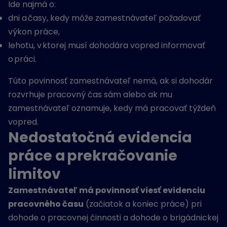
Ide najmä o:
dni a časy, kedy môže zamestnávateľ požadovať
výkon práce,
lehotu, v ktorej musí dohodára vopred informovať
o práci.
Túto povinnosť zamestnávateľ nemá, ak si dohodár
rozvrhuje pracovný čas sám alebo ak mu
zamestnávateľ oznamuje, kedy má pracovať týždeň
vopred.
Nedostatočná evidencia
práce a prekračovanie
limitov
Zamestnávateľ má povinnosť viesť evidenciu
pracovného času
(začiatok a koniec práce) pri
dohode o pracovnej činnosti a dohode o brigádnickej