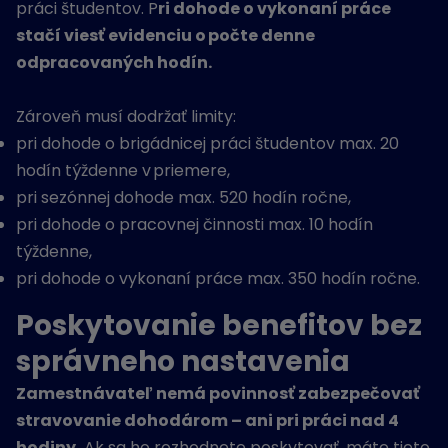
práci študentov. P
ri dohode o vykonaní práce
stačí viesť evidenciu o počte denne
odpracovaných hodín.
Zároveň musí dodržať limity:
pri dohode o brigádnicej práci študentov max. 20
hodín týždenne v priemere,
pri sezónnej dohode max. 520 hodín ročne,
pri dohode o pracovnej činnosti max. 10 hodín
týždenne,
pri dohode o vykonaní práce max. 350 hodín ročne.
Poskytovanie benefitov bez
správneho nastavenia
Zamestnávateľ nemá povinnosť zabezpečovať
stravovanie dohodárom – ani pri práci nad 4
hodiny.
Ak sa ho rozhodnete poskytovať, máte tieto