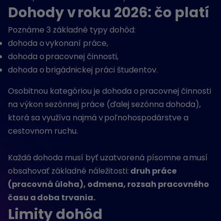
Dohody v roku 2026: čo platí
Poznáme 3 základné typy dohôd:
dohoda o vykonaní práce,
dohoda o pracovnej činnosti,
dohoda o brigádnickej práci študentov.
Osobitnou kategóriou je dohoda o pracovnej činnosti
na výkon sezónnej práce (ďalej sezónna dohoda),
ktorá sa využíva najmä v poľnohospodárstve a
cestovnom ruchu.
Každá dohoda musí byť uzatvorená písomne a musí
obsahovať základné náležitosti:
druh práce
(pracovná úloha), odmena, rozsah pracovného
času a doba trvania.
Limity dohôd