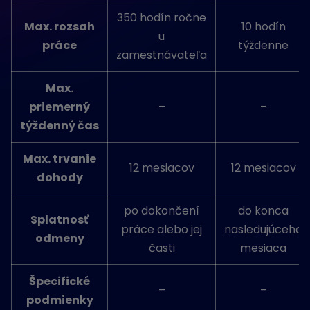
350 hodín ročne
Max. rozsah
10 hodín
u
práce
týždenne
zamestnávateľa
Max.
priemerný
–
–
týždenný čas
Max. trvanie
12 mesiacov
12 mesiacov
dohody
po dokončení
do konca
Splatnosť
práce alebo jej
nasledujúceho
odmeny
časti
mesiaca
Špecifické
–
–
podmienky