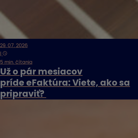
29. 07. 2026
|
5 min. čítania
Už o pár mesiacov
príde eFaktúra: Viete, ako sa
pripraviť?