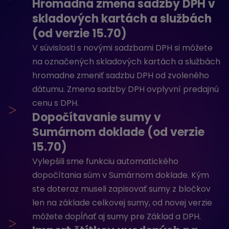
Hromadná zmena sadzby DPH v
skladových kartách a službách
(od verzie 15.70)
V súvislosti s novými sadzbami DPH si môžete
na označených skladových kartách a službách
hromadne zmeniť sadzbu DPH od zvoleného
dátumu. Zmena sadzby DPH ovplyvní predajnú
cenu s DPH.
>
Dopočítavanie sumy v
Sumárnom doklade (od verzie
15.70)
Vylepšili sme funkciu automatického
dopočítania súm v Sumárnom doklade. Kým
ste doteraz museli zapisovať sumy z bločkov
len na základe celkovej sumy, od novej verzie
môžete dopĺňať aj sumy pre Základ a DPH.
>