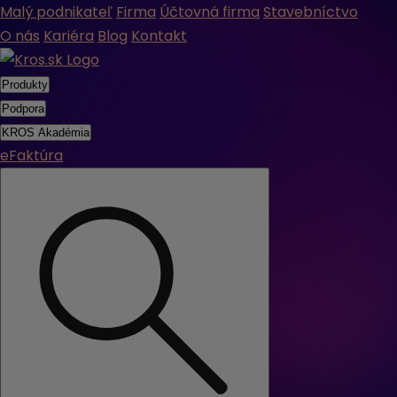
Malý podnikateľ
Firma
Účtovná firma
Stavebníctvo
O nás
Kariéra
Blog
Kontakt
Produkty
Podpora
KROS Akadémia
eFaktúra