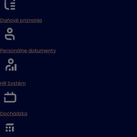
Daňové priznania
Personálne dokumenty
HR Systém
Dochádzka