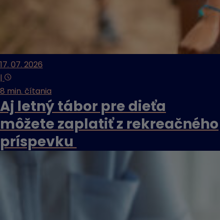
17. 07. 2026
|
8 min. čítania
Aj letný tábor pre dieťa
môžete zaplatiť z rekreačného
príspevku