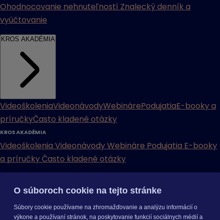
Ohodnocovanie nehnuteľností
Znalecký denník a
vyúčtovanie
KROS AKADÉMIA
Videoškolenia
Videonávody
Webináre
Podujatia
E-booky a
príručky
Často kladené otázky
KROS AKADÉMIA
Videoškolenia
Videonávody
Webináre
Podujatia
E-booky
a príručky
Často kladené otázky
INÉ
O súboroch cookie na tejto stránke
Cenníky
Odporučte nás
Právne dokumenty
Odporúčaná
Súbory cookie používame na zhromažďovanie a analýzu informácií o
konfigurácia
Aktualizácia verzií
Mobilné aplikácie
výkone a používaní stránok, na poskytovanie funkcií sociálnych médií a