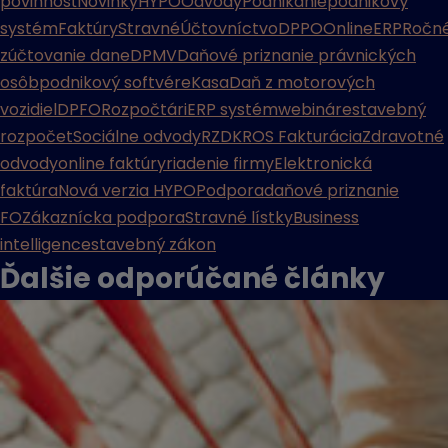
povinnosť
Novinky
HYPO
Odvody
Podnikanie
podnikový
systém
Faktúry
Stravné
Účtovníctvo
DPPO
Online
ERP
Ročn
zúčtovanie dane
DPMV
Daňové priznanie právnických
osôb
podnikový softvér
eKasa
Daň z motorových
vozidiel
DPFO
Rozpočtári
ERP systém
webináre
stavebný
rozpočet
Sociálne odvody
RZD
KROS Fakturácia
Zdravotné
odvody
online faktúry
riadenie firmy
Elektronická
faktúra
Nová verzia HYPO
Podpora
daňové priznanie
FO
Zákaznícka podpora
Stravné lístky
Business
intelligence
stavebný zákon
Ďalšie odporúčané
články