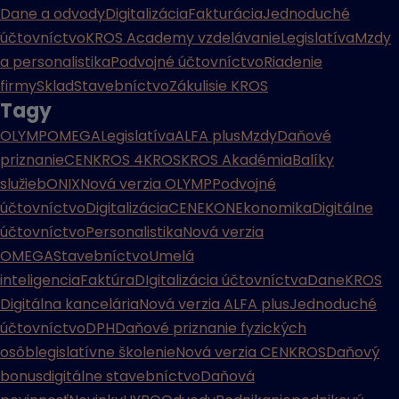
Dane a odvody
Digitalizácia
Fakturácia
Jednoduché
účtovníctvo
KROS Academy vzdelávanie
Legislatíva
Mzdy
a personalistika
Podvojné účtovníctvo
Riadenie
firmy
Sklad
Stavebníctvo
Zákulisie KROS
Tagy
OLYMP
OMEGA
Legislatíva
ALFA plus
Mzdy
Daňové
priznanie
CENKROS 4
KROS
KROS Akadémia
Balíky
služieb
ONIX
Nová verzia OLYMP
Podvojné
účtovníctvo
Digitalizácia
CENEKON
Ekonomika
Digitálne
účtovníctvo
Personalistika
Nová verzia
OMEGA
Stavebníctvo
Umelá
inteligencia
Faktúra
DIgitalizácia účtovníctva
Dane
KROS
Digitálna kancelária
Nová verzia ALFA plus
Jednoduché
účtovníctvo
DPH
Daňové priznanie fyzických
osôb
legislatívne školenie
Nová verzia CENKROS
Daňový
bonus
digitálne stavebníctvo
Daňová