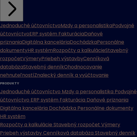
Jednoduché účtovníctvo
Mzdy a personalistika
Podvojné
účtovníctvo
ERP systém
Fakturácia
Daňové
priznania
Digitálna kancelária
Dochádzka
Personálne
dokumenty
HR systém
Rozpočty a kalkulácie
Stavebný
rozpočet
Výmery
Priebeh výstavby
Cenníková
databáza
Stavebný denník
Ohodnocovanie
nehnuteľností
Znalecký denník a vyúčtovanie
PRODUKTY
Jednoduché účtovníctvo
Mzdy a personalistika
Podvojné
účtovníctvo
ERP systém
Fakturácia
Daňové priznania
Digitálna kancelária
Dochádzka
Personálne dokumenty
HR systém
Rozpočty a kalkulácie
Stavebný rozpočet
Výmery
Priebeh výstavby
Cenníková databáza
Stavebný denník