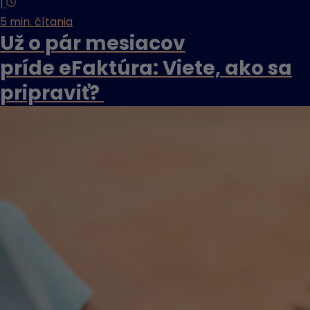
|
5 min. čítania
Už o pár mesiacov
príde eFaktúra: Viete, ako sa
pripraviť?