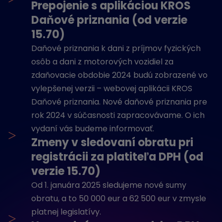
Prepojenie s aplikáciou KROS
Daňové priznania (od verzie
15.70)
Daňové priznania k dani z príjmov fyzických
osôb a dani z motorových vozidiel za
zdaňovacie obdobie 2024 budú zobrazené vo
vylepšenej verzii – webovej aplikácii KROS
Daňové priznania. Nové daňové priznania pre
rok 2024 v súčasnosti zapracovávame. O ich
vydaní vás budeme informovať.
>
Zmeny v sledovaní obratu pri
registrácii za platiteľa DPH (od
verzie 15.70)
Od 1. januára 2025 sledujeme nové sumy
obratu, a to 50 000 eur a 62 500 eur v zmysle
platnej legislatívy.
>