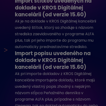
Import štítkov uvedených na
doklade v KROS Digitálnej
kancelárii (od verzie 15.60)
Ak je na doklade v KROS Digitálnej kancelárii
uvedený štítok, ktorý sa zhoduje s názvom
strediska zaevidovaného v programe ALFA
plus, tak pri jeho importe do programu mu
automaticky prednastavíme stredisko.
>
Import popisu uvedeného na
doklade v KROS Digitálnej
kancelárii (od verzie 15.60)
Ak pri importe dokladov z KROS Digitálnej
kancelárie importujete doklady, ktoré majú
uvedený vlastný popis zhodný s nejakým
názvom stĺpca Peňažného denníka v
programe ALFA plus, prípadne s názvom
členenia, tak sa doklad automaticky do neho