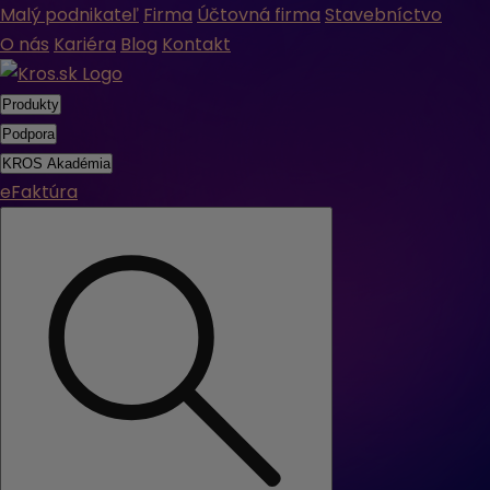
Malý podnikateľ
Firma
Účtovná firma
Stavebníctvo
O nás
Kariéra
Blog
Kontakt
Produkty
Podpora
KROS Akadémia
eFaktúra