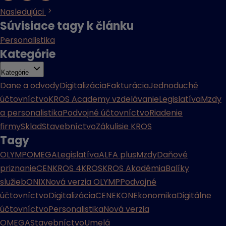
Nasledujúci
Súvisiace tagy k článku
Personalistika
Kategórie
Kategórie
Dane a odvody
Digitalizácia
Fakturácia
Jednoduché
účtovníctvo
KROS Academy vzdelávanie
Legislatíva
Mzdy
a personalistika
Podvojné účtovníctvo
Riadenie
firmy
Sklad
Stavebníctvo
Zákulisie KROS
Tagy
OLYMP
OMEGA
Legislatíva
ALFA plus
Mzdy
Daňové
priznanie
CENKROS 4
KROS
KROS Akadémia
Balíky
služieb
ONIX
Nová verzia OLYMP
Podvojné
účtovníctvo
Digitalizácia
CENEKON
Ekonomika
Digitálne
účtovníctvo
Personalistika
Nová verzia
OMEGA
Stavebníctvo
Umelá