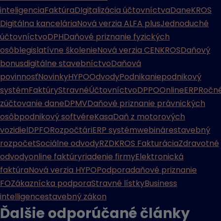
inteligencia
Faktúra
DIgitalizácia účtovníctva
Dane
KROS
Digitálna kancelária
Nová verzia ALFA plus
Jednoduché
účtovníctvo
DPH
Daňové priznanie fyzických
osôb
legislatívne školenie
Nová verzia CENKROS
Daňový
bonus
digitálne stavebníctvo
Daňová
povinnosť
Novinky
HYPO
Odvody
Podnikanie
podnikový
systém
Faktúry
Stravné
Účtovníctvo
DPPO
Online
ERP
Ročn
zúčtovanie dane
DPMV
Daňové priznanie právnických
osôb
podnikový softvér
eKasa
Daň z motorových
vozidiel
DPFO
Rozpočtári
ERP systém
webináre
stavebný
rozpočet
Sociálne odvody
RZD
KROS Fakturácia
Zdravotné
odvody
online faktúry
riadenie firmy
Elektronická
faktúra
Nová verzia HYPO
Podpora
daňové priznanie
FO
Zákaznícka podpora
Stravné lístky
Business
intelligence
stavebný zákon
Ďalšie odporúčané
články