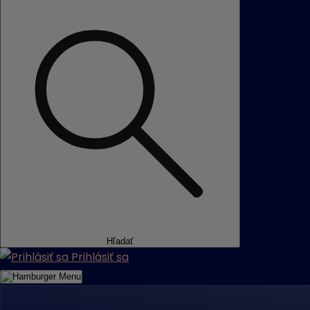
Hľadať
Prihlásiť sa
Menu