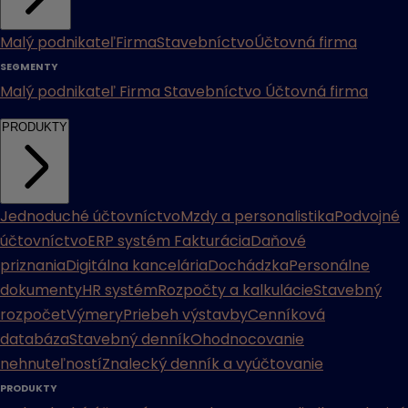
Malý podnikateľ
Firma
Stavebníctvo
Účtovná firma
SEGMENTY
Malý podnikateľ
Firma
Stavebníctvo
Účtovná firma
PRODUKTY
Jednoduché účtovníctvo
Mzdy a personalistika
Podvojné
účtovníctvo
ERP systém
Fakturácia
Daňové
priznania
Digitálna kancelária
Dochádzka
Personálne
dokumenty
HR systém
Rozpočty a kalkulácie
Stavebný
rozpočet
Výmery
Priebeh výstavby
Cenníková
databáza
Stavebný denník
Ohodnocovanie
nehnuteľností
Znalecký denník a vyúčtovanie
PRODUKTY