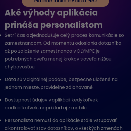
Platené funkcie Balíka PRO
Aké výhody aplikácia
prináša personalistom
Šetrí čas a zjednodušuje celý proces komunikácie so
zamestnancom. Od momentu odoslania dotazníka
až po založenie zamestnanca v OLYMPE je
potrebných oveľa menej krokov s oveľa nižšou
chybovosťou.
Dáta sú v digitálnej podobe, bezpečne uložené na
jednom mieste, pravidelne zálohované.
Dostupnosť údajov v aplikácii kedykoľvek
a odkiaľkoľvek, napríklad aj z mobilu.
Personalista nemusí do aplikácie stále vstupovať
a kontrolovať stav dotazníkov, o všetkých zmenách