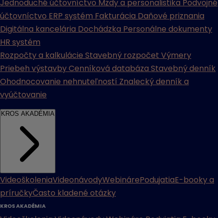
Jednoduché účtovníctvo
Mzdy a personalistika
Podvojné
účtovníctvo
ERP systém
Fakturácia
Daňové priznania
Digitálna kancelária
Dochádzka
Personálne dokumenty
HR systém
Rozpočty a kalkulácie
Stavebný rozpočet
Výmery
Priebeh výstavby
Cenníková databáza
Stavebný denník
Ohodnocovanie nehnuteľností
Znalecký denník a
vyúčtovanie
KROS AKADÉMIA
Videoškolenia
Videonávody
Webináre
Podujatia
E-booky a
príručky
Často kladené otázky
KROS AKADÉMIA