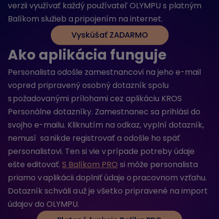
verzii využívať každý používateľ OLYMPU s platným
Balíkom služieb a pripojením na internet.
Vyskúšať ZADARMO
Ako aplikácia funguje
Personalista odošle zamestnancovi na jeho e-mail
vopred pripravený osobný dotazník spolu
s požadovanými prílohami cez aplikáciu KROS
Personálne dotazníky. Zamestnanec sa prihlási do
svojho e-mailu. Kliknutím na odkaz, vyplní dotazník,
nemusí sa nikde registrovať a odošle ho späť
personalistovi. Ten si vie v prípade potreby údaje
ešte editovať.
S Balíkom PRO
si môže personalista
priamo v aplikácii doplniť údaje o pracovnom vzťahu.
Dotazník schváli a už je všetko pripravené na import
údajov do OLYMPU.