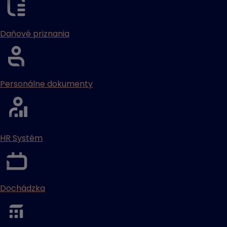
Daňové priznania
Personálne dokumenty
HR Systém
Dochádzka