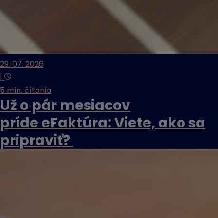
29. 07. 2026
|
5 min. čítania
Už o pár mesiacov
príde eFaktúra: Viete, ako sa
pripraviť?