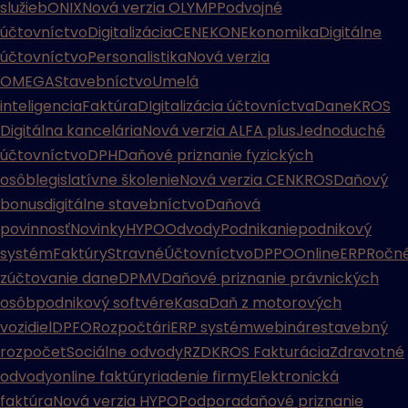
služieb
ONIX
Nová verzia OLYMP
Podvojné
účtovníctvo
Digitalizácia
CENEKON
Ekonomika
Digitálne
účtovníctvo
Personalistika
Nová verzia
OMEGA
Stavebníctvo
Umelá
inteligencia
Faktúra
DIgitalizácia účtovníctva
Dane
KROS
Digitálna kancelária
Nová verzia ALFA plus
Jednoduché
účtovníctvo
DPH
Daňové priznanie fyzických
osôb
legislatívne školenie
Nová verzia CENKROS
Daňový
bonus
digitálne stavebníctvo
Daňová
povinnosť
Novinky
HYPO
Odvody
Podnikanie
podnikový
systém
Faktúry
Stravné
Účtovníctvo
DPPO
Online
ERP
Ročn
zúčtovanie dane
DPMV
Daňové priznanie právnických
osôb
podnikový softvér
eKasa
Daň z motorových
vozidiel
DPFO
Rozpočtári
ERP systém
webináre
stavebný
rozpočet
Sociálne odvody
RZD
KROS Fakturácia
Zdravotné
odvody
online faktúry
riadenie firmy
Elektronická
faktúra
Nová verzia HYPO
Podpora
daňové priznanie