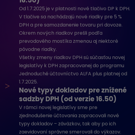
16.50)
Od 1.7.2025 je v platnosti nové tlačivo DP k DPH.
V tlačive sa nachádzajú nové riadky pre 5 %
DPH a pre samozdanenie tovaru pri dovoze.
Okrem nových riadkov prešli podľa
prevodového mostíka zmenou aj niektoré
pôvodne riadky.
Všetky zmeny riadkov DPH sú súčasťou novej
legislatívy k DPH zapracovanej do programu
Jednoduché účtovníctvo ALFA plus platnej od
1.7.2025.
>
Nové typy dokladov pre znížené
sadzby DPH (od verzie 16.50)
V rámci novej legislatívy sme pre
zjednodušenie účtovania zapracovali nové
typy dokladov – záväzkov, tak aby po ich
zaevidovaní správne smerovali do výkazov.