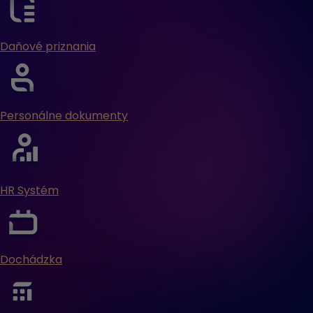
Daňové priznania
Personálne dokumenty
HR Systém
Dochádzka