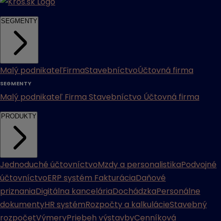
SEGMENTY
Malý podnikateľ
Firma
Stavebníctvo
Účtovná firma
SEGMENTY
Malý podnikateľ
Firma
Stavebníctvo
Účtovná firma
PRODUKTY
Jednoduché účtovníctvo
Mzdy a personalistika
Podvojné
účtovníctvo
ERP systém
Fakturácia
Daňové
priznania
Digitálna kancelária
Dochádzka
Personálne
dokumenty
HR systém
Rozpočty a kalkulácie
Stavebný
rozpočet
Výmery
Priebeh výstavby
Cenníková