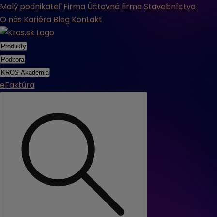
Malý podnikateľ
Firma
Účtovná firma
Stavebníctvo
O nás
Kariéra
Blog
Kontakt
Produkty
Podpora
KROS Akadémia
eFaktúra