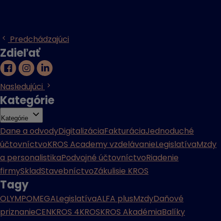
Predchádzajúci
Zdieľať
Nasledujúci
Kategórie
Kategórie
Dane a odvody
Digitalizácia
Fakturácia
Jednoduché
účtovníctvo
KROS Academy vzdelávanie
Legislatíva
Mzdy
a personalistika
Podvojné účtovníctvo
Riadenie
firmy
Sklad
Stavebníctvo
Zákulisie KROS
Tagy
OLYMP
OMEGA
Legislatíva
ALFA plus
Mzdy
Daňové
priznanie
CENKROS 4
KROS
KROS Akadémia
Balíky