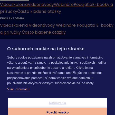
Videoškolenia
Videonávody
Webináre
Podujatia
E-booky a
príručky
Často kladené otázky
KROS AKADÉMIA
Videoškolenia
Videonávody
Webináre
Podujatia
E-booky
a príručky
Často kladené otázky
INÉ
O súboroch cookie na tejto stránke
Cenníky
Odporučte nás
Právne dokumenty
Odporúčaná
Súbory cookie používame na zhromažďovanie a analýzu informácií o
konfigurácia
Aktualizácia verzií
Mobilné aplikácie
výkone a používaní stránok, na poskytovanie funkcií sociálnych médií a
na vylepšenie a prispôsobenie obsahu a reklám. Kliknutím na
INÉ
Nastavenie si prezrite možnosti ovládania umožňujúceho odmietnuť
Cenníky
Odporučte nás
Právne dokumenty
Odporúčaná
prispôsobovanie pomocou súborov cookie vrátane odmietnuť
konfigurácia
Aktualizácia verzií
Mobilné aplikácie
používanie niektorých či všetkých súborov cookie na iné účely.
Odoberajte
NOVINKY
Viac informácií
O nás
Kariéra
Pre média
Nastavenie cookies
Copyright © 2026 KROS a. s.
Nastavenia
Prihlásiť sa
Povoliť všetko