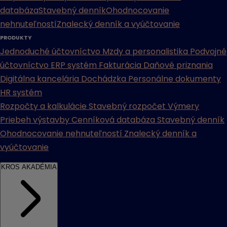
databáza
Stavebný denník
Ohodnocovanie
nehnuteľností
Znalecký denník a vyúčtovanie
PRODUKTY
Jednoduché účtovníctvo
Mzdy a personalistika
Podvojné
účtovníctvo
ERP systém
Fakturácia
Daňové priznania
Digitálna kancelária
Dochádzka
Personálne dokumenty
HR systém
Rozpočty a kalkulácie
Stavebný rozpočet
Výmery
Priebeh výstavby
Cenníková databáza
Stavebný denník
Ohodnocovanie nehnuteľností
Znalecký denník a
vyúčtovanie
KROS AKADÉMIA