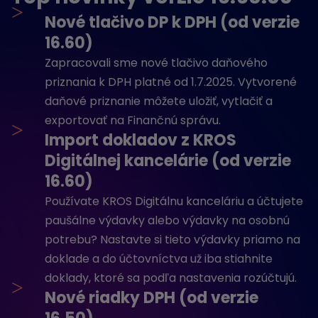
>
Nové tlačivo DP k DPH (od verzie
16.60)
Zapracovali sme nové tlačivo daňového
priznania k DPH platné od 1.7.2025. Vytvorené
daňové priznanie môžete uložiť, vytlačiť a
exportovať na Finančnú správu.
>
Import dokladov z KROS
Digitálnej kancelárie (od verzie
16.60)
Používate KROS Digitálnu kanceláriu a účtujete
paušálne výdavky alebo výdavky na osobnú
potrebu? Nastavte si tieto výdavky priamo na
doklade a do účtovníctva už iba stiahnite
doklady, ktoré sa podľa nastavenia rozúčtujú.
>
Nové riadky DPH (od verzie