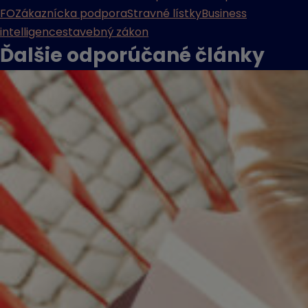
FO
Zákaznícka podpora
Stravné lístky
Business
intelligence
stavebný zákon
Ďalšie odporúčané
články