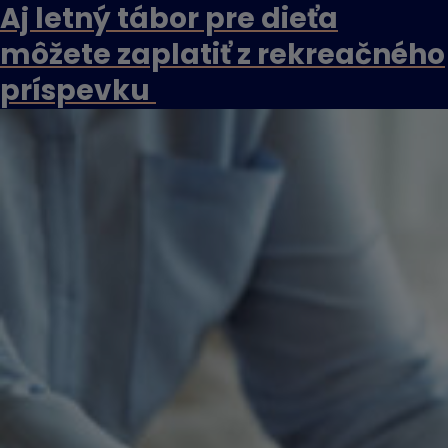
Aj letný tábor pre dieťa
môžete zaplatiť z rekreačného
príspevku