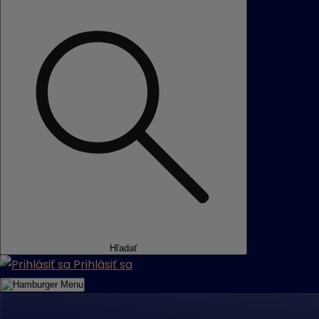
Hľadať
Prihlásiť sa
Menu