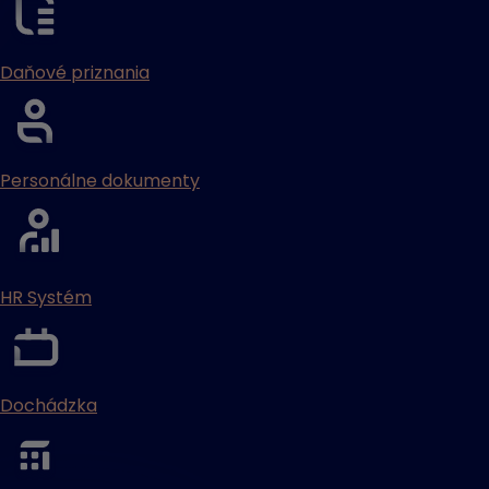
Daňové priznania
Personálne dokumenty
HR Systém
Dochádzka