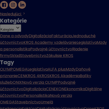
Nasledujúci
Kategórie
Kategórie
Dane a odvody
Digitalizácia
Fakturácia
Jednoduché
účtovníctvo
KROS Academy vzdelávanie
Legislatíva
Mzdy
a personalistika
Podvojné účtovníctvo
Riadenie
firmy
Sklad
Stavebníctvo
Zákulisie KROS
Tagy
OLYMP
OMEGA
Legislatíva
ALFA plus
Mzdy
Daňové
priznanie
CENKROS 4
KROS
KROS Akadémia
Balíky
služieb
ONIX
Nová verzia OLYMP
Podvojné
účtovníctvo
Digitalizácia
CENEKON
Ekonomika
Digitálne
účtovníctvo
Personalistika
Nová verzia
OMEGA
Stavebníctvo
Umelá
inteligencia
Faktúra
DIgitalizácia účtovníctva
Dane
KROS