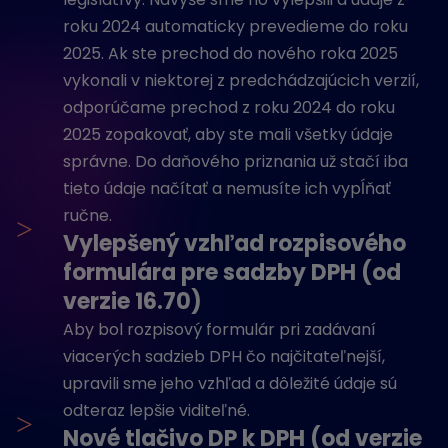
roku 2024 automaticky prevedieme do roku
2025. Ak ste prechod do nového roka 2025
vykonali v niektorej z predchádzajúcich verzií,
odporúčame prechod z roku 2024 do roku
2025 zopakovať, aby ste mali všetky údaje
správne. Do daňového priznania už stačí iba
tieto údaje načítať a nemusíte ich vypĺňať
ručne.
>
Vylepšený vzhľad rozpisového
formulára pre sadzby DPH (od
verzie 16.70)
Aby bol rozpisový formulár pri zadávaní
viacerých sadzieb DPH čo najčitateľnejší,
upravili sme jeho vzhľad a dôležité údaje sú
odteraz lepšie viditeľné.
>
Nové tlačivo DP k DPH (od verzie