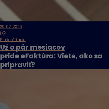
29. 07. 2026
|
5 min. čítania
Už o pár mesiacov
príde eFaktúra: Viete, ako sa
pripraviť?