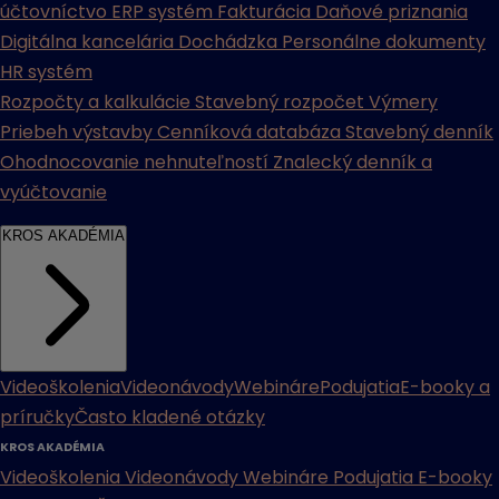
účtovníctvo
ERP systém
Fakturácia
Daňové priznania
Digitálna kancelária
Dochádzka
Personálne dokumenty
HR systém
Rozpočty a kalkulácie
Stavebný rozpočet
Výmery
Priebeh výstavby
Cenníková databáza
Stavebný denník
Ohodnocovanie nehnuteľností
Znalecký denník a
vyúčtovanie
KROS AKADÉMIA
Videoškolenia
Videonávody
Webináre
Podujatia
E-booky a
príručky
Často kladené otázky
KROS AKADÉMIA
Videoškolenia
Videonávody
Webináre
Podujatia
E-booky