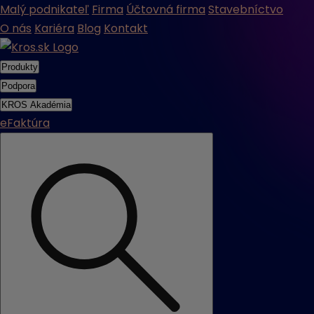
Malý podnikateľ
Firma
Účtovná firma
Stavebníctvo
O nás
Kariéra
Blog
Kontakt
Produkty
Podpora
KROS Akadémia
eFaktúra