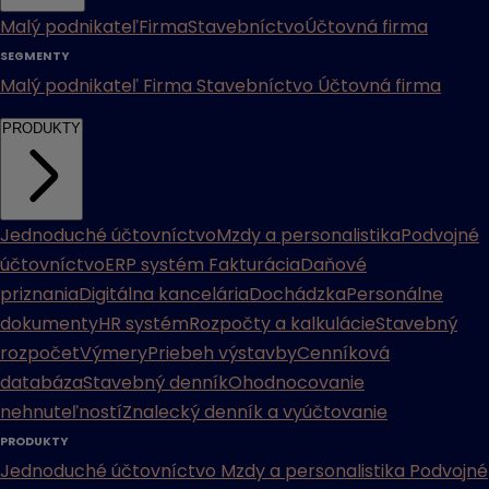
Malý podnikateľ
Firma
Stavebníctvo
Účtovná firma
SEGMENTY
Malý podnikateľ
Firma
Stavebníctvo
Účtovná firma
PRODUKTY
Jednoduché účtovníctvo
Mzdy a personalistika
Podvojné
účtovníctvo
ERP systém
Fakturácia
Daňové
priznania
Digitálna kancelária
Dochádzka
Personálne
dokumenty
HR systém
Rozpočty a kalkulácie
Stavebný
rozpočet
Výmery
Priebeh výstavby
Cenníková
databáza
Stavebný denník
Ohodnocovanie
nehnuteľností
Znalecký denník a vyúčtovanie
PRODUKTY
Jednoduché účtovníctvo
Mzdy a personalistika
Podvojné