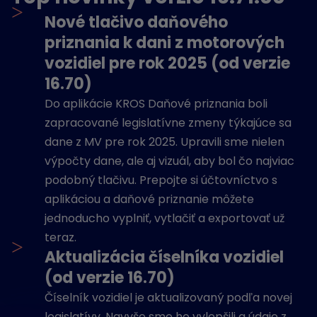
>
Nové tlačivo daňového
priznania k dani z motorových
vozidiel pre rok 2025 (od verzie
16.70)
Do aplikácie KROS Daňové priznania boli
zapracované legislatívne zmeny týkajúce sa
dane z MV pre rok 2025. Upravili sme nielen
výpočty dane, ale aj vizuál, aby bol čo najviac
podobný tlačivu. Prepojte si účtovníctvo s
aplikáciou a daňové priznanie môžete
jednoducho vyplniť, vytlačiť a exportovať už
teraz.
>
Aktualizácia číselníka vozidiel
(od verzie 16.70)
Číselník vozidiel je aktualizovaný podľa novej
legislatívy. Navyše sme ho vylepšili a údaje z