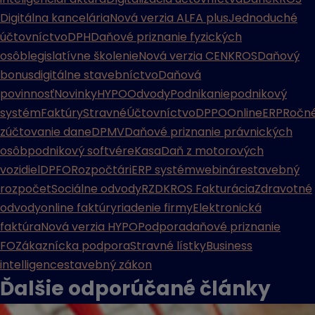
Digitálna kancelária
Nová verzia ALFA plus
Jednoduché
účtovníctvo
DPH
Daňové priznanie fyzických
osôb
legislatívne školenie
Nová verzia CENKROS
Daňový
bonus
digitálne stavebníctvo
Daňová
povinnosť
Novinky
HYPO
Odvody
Podnikanie
podnikový
systém
Faktúry
Stravné
Účtovníctvo
DPPO
Online
ERP
Ročn
zúčtovanie dane
DPMV
Daňové priznanie právnických
osôb
podnikový softvér
eKasa
Daň z motorových
vozidiel
DPFO
Rozpočtári
ERP systém
webináre
stavebný
rozpočet
Sociálne odvody
RZD
KROS Fakturácia
Zdravotné
odvody
online faktúry
riadenie firmy
Elektronická
faktúra
Nová verzia HYPO
Podpora
daňové priznanie
FO
Zákaznícka podpora
Stravné lístky
Business
intelligence
stavebný zákon
Ďalšie odporúčané
články