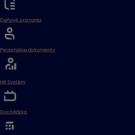
Daňové priznania
Personálne dokumenty
HR Systém
Dochádzka