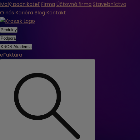
Malý podnikateľ
Firma
Účtovná firma
Stavebníctvo
O nás
Kariéra
Blog
Kontakt
Produkty
Podpora
KROS Akadémia
eFaktúra