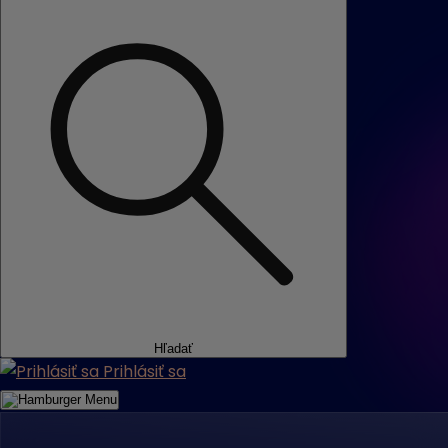
Hľadať
Prihlásiť sa
Menu