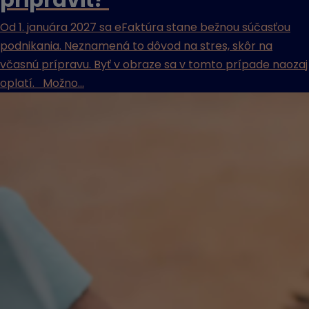
pripraviť?
Od 1. januára 2027 sa eFaktúra stane bežnou súčasťou
podnikania. Neznamená to dôvod na stres, skôr na
včasnú prípravu. Byť v obraze sa v tomto prípade naozaj
oplatí. Možno...