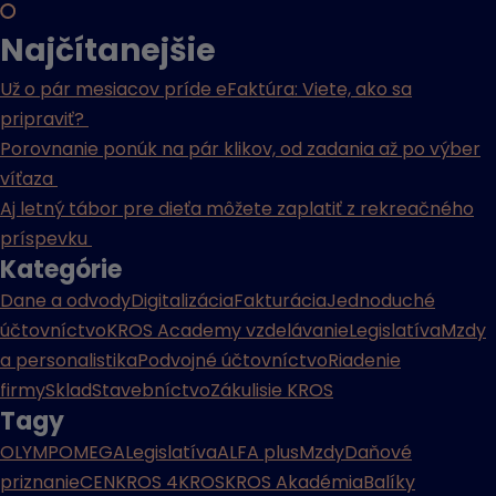
Najčítanejšie
Už o pár mesiacov príde eFaktúra: Viete, ako sa
pripraviť?
Porovnanie ponúk na pár klikov, od zadania až po výber
víťaza
Aj letný tábor pre dieťa môžete zaplatiť z rekreačného
príspevku
Kategórie
Dane a odvody
Digitalizácia
Fakturácia
Jednoduché
účtovníctvo
KROS Academy vzdelávanie
Legislatíva
Mzdy
a personalistika
Podvojné účtovníctvo
Riadenie
firmy
Sklad
Stavebníctvo
Zákulisie KROS
Tagy
OLYMP
OMEGA
Legislatíva
ALFA plus
Mzdy
Daňové
priznanie
CENKROS 4
KROS
KROS Akadémia
Balíky