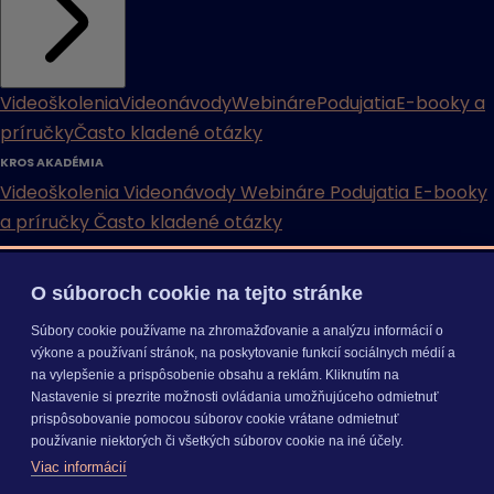
Videoškolenia
Videonávody
Webináre
Podujatia
E-booky a
príručky
Často kladené otázky
KROS AKADÉMIA
Videoškolenia
Videonávody
Webináre
Podujatia
E-booky
a príručky
Často kladené otázky
INÉ
O súboroch cookie na tejto stránke
Cenníky
Odporučte nás
Právne dokumenty
Odporúčaná
Súbory cookie používame na zhromažďovanie a analýzu informácií o
konfigurácia
Aktualizácia verzií
Mobilné aplikácie
výkone a používaní stránok, na poskytovanie funkcií sociálnych médií a
na vylepšenie a prispôsobenie obsahu a reklám. Kliknutím na
INÉ
Nastavenie si prezrite možnosti ovládania umožňujúceho odmietnuť
Cenníky
Odporučte nás
Právne dokumenty
Odporúčaná
prispôsobovanie pomocou súborov cookie vrátane odmietnuť
konfigurácia
Aktualizácia verzií
Mobilné aplikácie
používanie niektorých či všetkých súborov cookie na iné účely.
Odoberajte
NOVINKY
Viac informácií