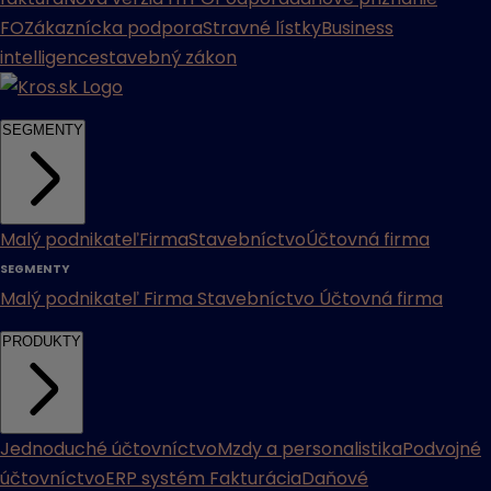
FO
Zákaznícka podpora
Stravné lístky
Business
intelligence
stavebný zákon
SEGMENTY
Malý podnikateľ
Firma
Stavebníctvo
Účtovná firma
SEGMENTY
Malý podnikateľ
Firma
Stavebníctvo
Účtovná firma
PRODUKTY
Jednoduché účtovníctvo
Mzdy a personalistika
Podvojné
účtovníctvo
ERP systém
Fakturácia
Daňové