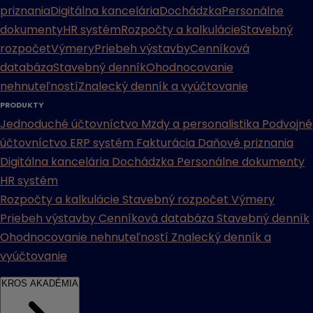
priznania
Digitálna kancelária
Dochádzka
Personálne
dokumenty
HR systém
Rozpočty a kalkulácie
Stavebný
rozpočet
Výmery
Priebeh výstavby
Cenníková
databáza
Stavebný denník
Ohodnocovanie
nehnuteľností
Znalecký denník a vyúčtovanie
PRODUKTY
Jednoduché účtovníctvo
Mzdy a personalistika
Podvojné
účtovníctvo
ERP systém
Fakturácia
Daňové priznania
Digitálna kancelária
Dochádzka
Personálne dokumenty
HR systém
Rozpočty a kalkulácie
Stavebný rozpočet
Výmery
Priebeh výstavby
Cenníková databáza
Stavebný denník
Ohodnocovanie nehnuteľností
Znalecký denník a
vyúčtovanie
KROS AKADÉMIA