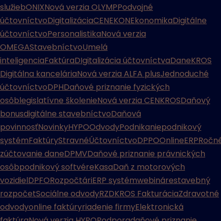
služieb
ONIX
Nová verzia OLYMP
Podvojné
účtovníctvo
Digitalizácia
CENEKON
Ekonomika
Digitálne
účtovníctvo
Personalistika
Nová verzia
OMEGA
Stavebníctvo
Umelá
inteligencia
Faktúra
DIgitalizácia účtovníctva
Dane
KROS
Digitálna kancelária
Nová verzia ALFA plus
Jednoduché
účtovníctvo
DPH
Daňové priznanie fyzických
osôb
legislatívne školenie
Nová verzia CENKROS
Daňový
bonus
digitálne stavebníctvo
Daňová
povinnosť
Novinky
HYPO
Odvody
Podnikanie
podnikový
systém
Faktúry
Stravné
Účtovníctvo
DPPO
Online
ERP
Ročn
zúčtovanie dane
DPMV
Daňové priznanie právnických
osôb
podnikový softvér
eKasa
Daň z motorových
vozidiel
DPFO
Rozpočtári
ERP systém
webináre
stavebný
rozpočet
Sociálne odvody
RZD
KROS Fakturácia
Zdravotné
odvody
online faktúry
riadenie firmy
Elektronická
faktúra
Nová verzia HYPO
Podpora
daňové priznanie