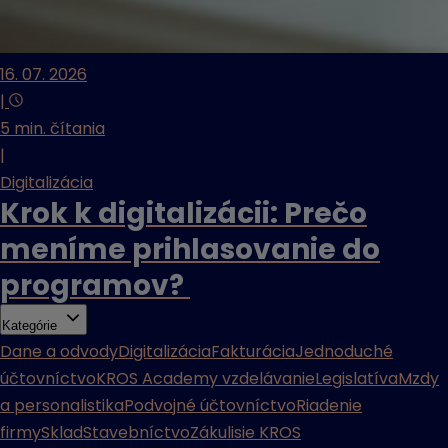
16. 07. 2026
|
5 min. čítania
|
Digitalizácia
Krok k digitalizácii: Prečo
meníme prihlasovanie do
programov?
Kategórie
Dane a odvody
Digitalizácia
Fakturácia
Jednoduché
účtovníctvo
KROS Academy vzdelávanie
Legislatíva
Mzdy
a personalistika
Podvojné účtovníctvo
Riadenie
firmy
Sklad
Stavebníctvo
Zákulisie KROS