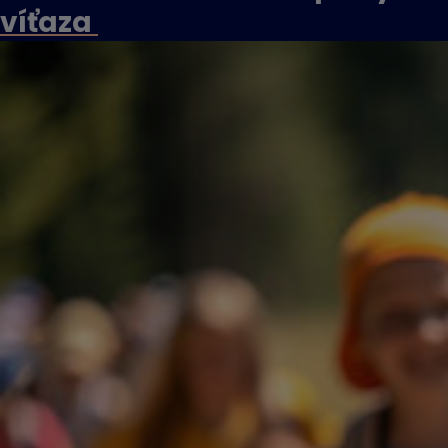
víťaza