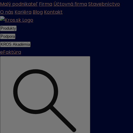
Malý podnikateľ
Firma
Účtovná firma
Stavebníctvo
O nás
Kariéra
Blog
Kontakt
Produkty
Podpora
KROS Akadémia
eFaktúra