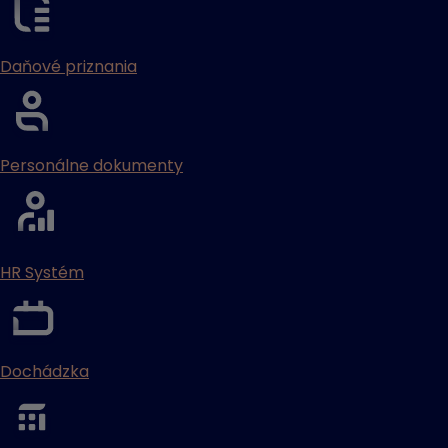
Daňové priznania
Personálne dokumenty
HR Systém
Dochádzka