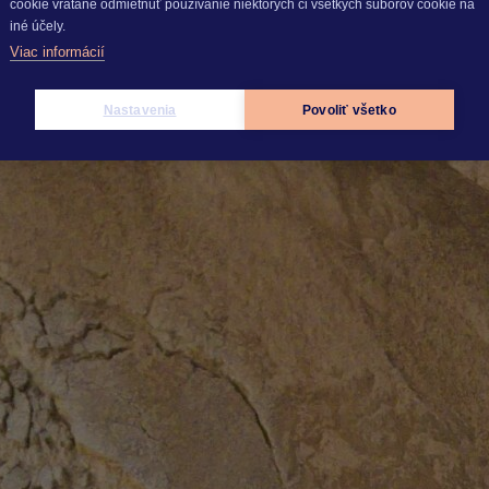
cookie vrátane odmietnuť používanie niektorých či všetkých súborov cookie na
iné účely.
Viac informácií
mierne rástli, v roku 2026 sa očakávajú širšie cenové z
Nastavenia
Povoliť všetko