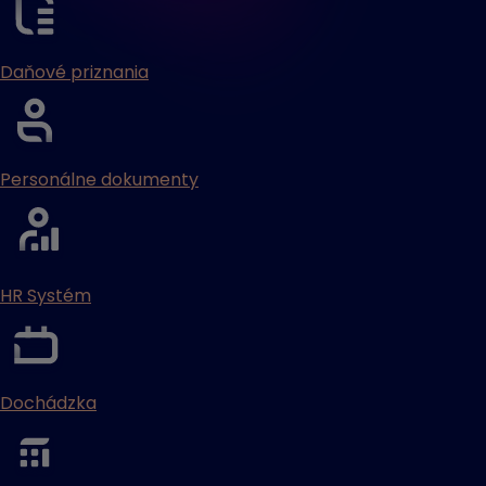
Daňové priznania
Personálne dokumenty
HR Systém
Dochádzka