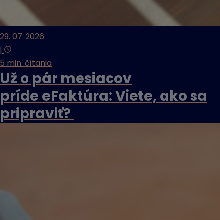
29. 07. 2026
|
5 min. čítania
Už o pár mesiacov
príde eFaktúra: Viete, ako sa
pripraviť?