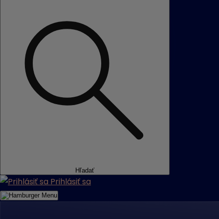
Hľadať
Prihlásiť sa
Menu