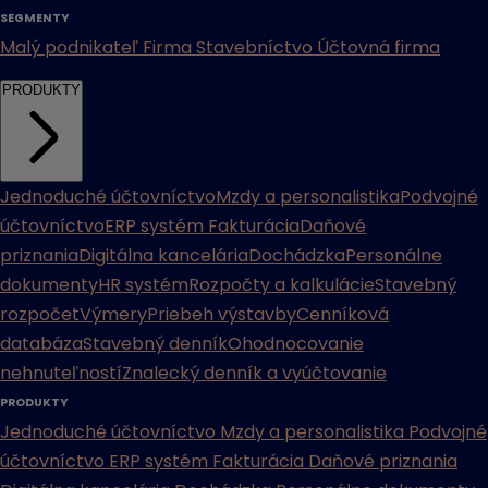
SEGMENTY
Malý podnikateľ
Firma
Stavebníctvo
Účtovná firma
PRODUKTY
Jednoduché účtovníctvo
Mzdy a personalistika
Podvojné
účtovníctvo
ERP systém
Fakturácia
Daňové
priznania
Digitálna kancelária
Dochádzka
Personálne
dokumenty
HR systém
Rozpočty a kalkulácie
Stavebný
rozpočet
Výmery
Priebeh výstavby
Cenníková
databáza
Stavebný denník
Ohodnocovanie
nehnuteľností
Znalecký denník a vyúčtovanie
PRODUKTY
Jednoduché účtovníctvo
Mzdy a personalistika
Podvojné
účtovníctvo
ERP systém
Fakturácia
Daňové priznania