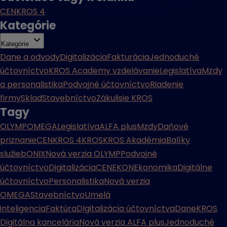
CENKROS 4
Kategórie
Kategórie
Dane a odvody
Digitalizácia
Fakturácia
Jednoduché
účtovníctvo
KROS Academy vzdelávanie
Legislatíva
Mzdy
a personalistika
Podvojné účtovníctvo
Riadenie
firmy
Sklad
Stavebníctvo
Zákulisie KROS
Tagy
OLYMP
OMEGA
Legislatíva
ALFA plus
Mzdy
Daňové
priznanie
CENKROS 4
KROS
KROS Akadémia
Balíky
služieb
ONIX
Nová verzia OLYMP
Podvojné
účtovníctvo
Digitalizácia
CENEKON
Ekonomika
Digitálne
účtovníctvo
Personalistika
Nová verzia
OMEGA
Stavebníctvo
Umelá
inteligencia
Faktúra
DIgitalizácia účtovníctva
Dane
KROS
Digitálna kancelária
Nová verzia ALFA plus
Jednoduché