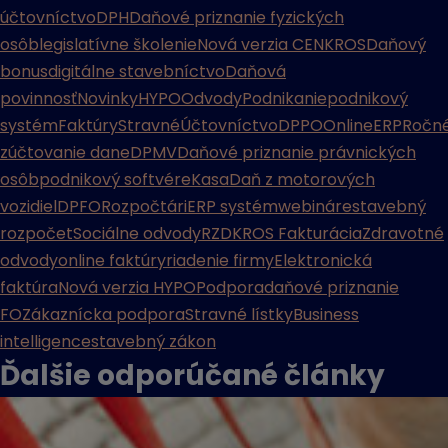
účtovníctvo
DPH
Daňové priznanie fyzických
osôb
legislatívne školenie
Nová verzia CENKROS
Daňový
bonus
digitálne stavebníctvo
Daňová
povinnosť
Novinky
HYPO
Odvody
Podnikanie
podnikový
systém
Faktúry
Stravné
Účtovníctvo
DPPO
Online
ERP
Ročn
zúčtovanie dane
DPMV
Daňové priznanie právnických
osôb
podnikový softvér
eKasa
Daň z motorových
vozidiel
DPFO
Rozpočtári
ERP systém
webináre
stavebný
rozpočet
Sociálne odvody
RZD
KROS Fakturácia
Zdravotné
odvody
online faktúry
riadenie firmy
Elektronická
faktúra
Nová verzia HYPO
Podpora
daňové priznanie
FO
Zákaznícka podpora
Stravné lístky
Business
intelligence
stavebný zákon
Ďalšie odporúčané
články