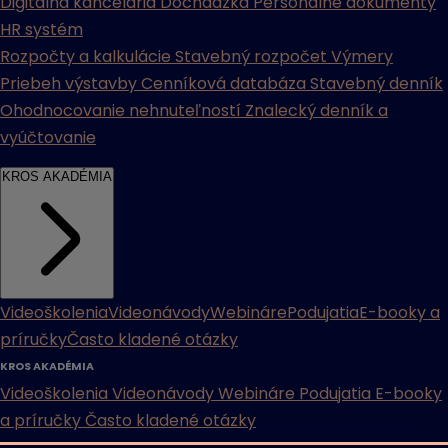
Digitálna kancelária
Dochádzka
Personálne dokumenty
HR systém
Rozpočty a kalkulácie
Stavebný rozpočet
Výmery
Priebeh výstavby
Cenníková databáza
Stavebný denník
Ohodnocovanie nehnuteľností
Znalecký denník a
vyúčtovanie
KROS AKADÉMIA
Videoškolenia
Videonávody
Webináre
Podujatia
E-booky a
príručky
Často kladené otázky
KROS AKADÉMIA
Videoškolenia
Videonávody
Webináre
Podujatia
E-booky
a príručky
Často kladené otázky