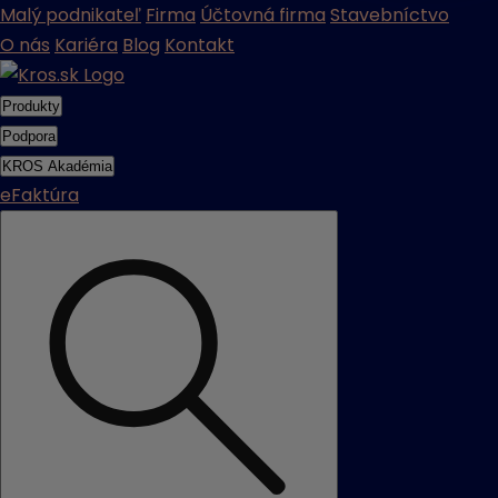
Malý podnikateľ
Firma
Účtovná firma
Stavebníctvo
O nás
Kariéra
Blog
Kontakt
Produkty
Podpora
KROS Akadémia
eFaktúra