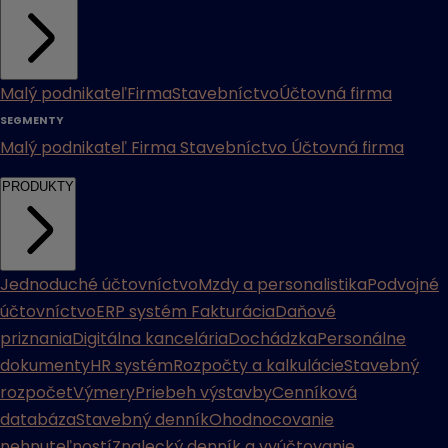
Malý podnikateľ
Firma
Stavebníctvo
Účtovná firma
SEGMENTY
Malý podnikateľ
Firma
Stavebníctvo
Účtovná firma
PRODUKTY
Jednoduché účtovníctvo
Mzdy a personalistika
Podvojné
účtovníctvo
ERP systém
Fakturácia
Daňové
priznania
Digitálna kancelária
Dochádzka
Personálne
dokumenty
HR systém
Rozpočty a kalkulácie
Stavebný
rozpočet
Výmery
Priebeh výstavby
Cenníková
databáza
Stavebný denník
Ohodnocovanie
nehnuteľností
Znalecký denník a vyúčtovanie