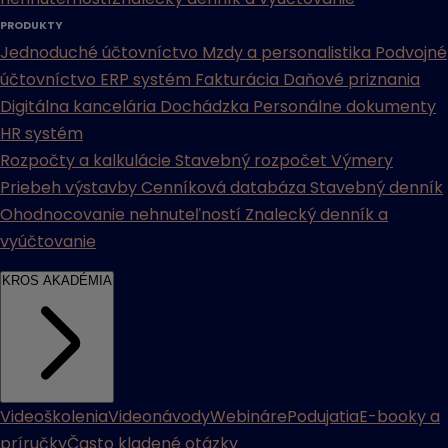
PRODUKTY
Jednoduché účtovníctvo
Mzdy a personalistika
Podvojné
účtovníctvo
ERP systém
Fakturácia
Daňové priznania
Digitálna kancelária
Dochádzka
Personálne dokumenty
HR systém
Rozpočty a kalkulácie
Stavebný rozpočet
Výmery
Priebeh výstavby
Cenníková databáza
Stavebný denník
Ohodnocovanie nehnuteľností
Znalecký denník a
vyúčtovanie
KROS AKADÉMIA
Videoškolenia
Videonávody
Webináre
Podujatia
E-booky a
príručky
Často kladené otázky