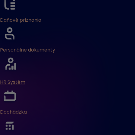
Daňové priznania
Personálne dokumenty
HR Systém
Dochádzka