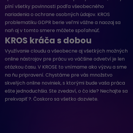
plní všetky povinnosti podľa všeobecného
nariadenia o ochrane osobných údajov. KROS
problematiku GDPR berie veľmi vážne a naozaj sa
naň aj v tomto smere môžete spoľahnúť.
KROS kráča s dobou
Využívanie cloudu a všeobecne aj všetkých možných
online nástrojov pre prácu vo väčšine odvetví je len
otázkou času. V KROSE to vnímame ako výzvu a sme
na ňu pripravení. Chystáme pre vás množstvo
skvelých online noviniek, s ktorými bude vaša práca
ešte jednoduchšia. Ste zvedaví, o čo ide? Nechajte sa
prekvapiť ?. Čoskoro sa všetko dozviete.