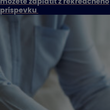
môžete zaplatiť z rekreačného
príspevku