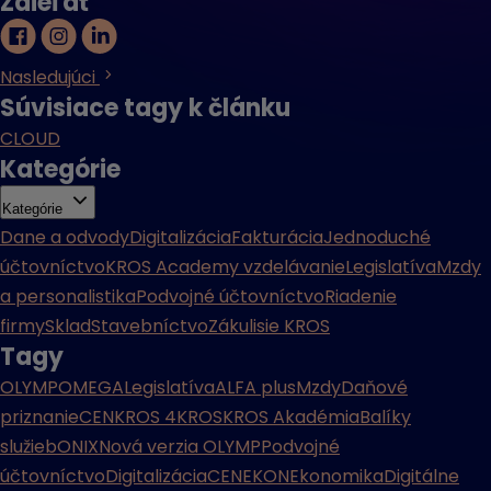
Zdieľať
Nasledujúci
Súvisiace tagy k článku
CLOUD
Kategórie
Kategórie
Dane a odvody
Digitalizácia
Fakturácia
Jednoduché
účtovníctvo
KROS Academy vzdelávanie
Legislatíva
Mzdy
a personalistika
Podvojné účtovníctvo
Riadenie
firmy
Sklad
Stavebníctvo
Zákulisie KROS
Tagy
OLYMP
OMEGA
Legislatíva
ALFA plus
Mzdy
Daňové
priznanie
CENKROS 4
KROS
KROS Akadémia
Balíky
služieb
ONIX
Nová verzia OLYMP
Podvojné
účtovníctvo
Digitalizácia
CENEKON
Ekonomika
Digitálne