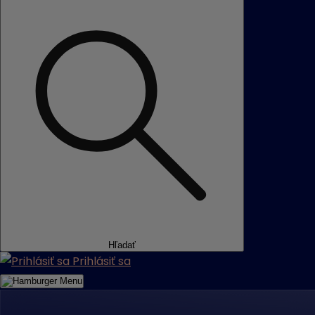
Hľadať
Prihlásiť sa
Menu