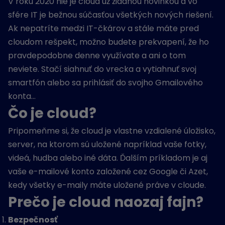
V roku 2020 nie je cloud už žiadnou novinkou a vo
sfére IT je bežnou súčasťou všetkých nových riešení.
Ak nepatríte medzi IT-čkárov a stále máte pred
cloudom rešpekt, možno budete prekvapení, že ho
pravdepodobne denne využívate a ani o tom
neviete. Stačí siahnuť do vrecka a vytiahnuť svoj
smartfón alebo sa prihlásiť do svojho Gmailového
konta…
Čo je cloud?
Pripomeňme si, že cloud je vlastne vzdialené úložisko,
server, na ktorom sú uložené napríklad vaše fotky,
videá, hudba alebo iné dáta. Ďalším príkladom je aj
vaše e-mailové konto založené cez Google či Azet,
kedy všetky e-maily máte uložené práve v cloude.
Prečo je cloud naozaj fajn?
Bezpečnosť