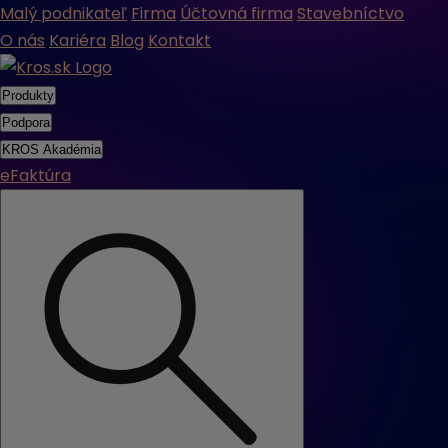
Malý podnikateľ
Firma
Účtovná firma
Stavebníctvo
O nás
Kariéra
Blog
Kontakt
Produkty
Podpora
KROS Akadémia
eFaktúra