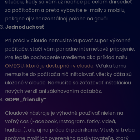
situáciu, kedy sa vám už nechce po celom dni sedieť
za počítačom a preto vybavíte e-maily z mobilu,
pokojne aj v horizontálnej polohe na gauči.
Jednoduchosť
Pri práci v cloude nemusíte kupovať super výkonné
počítače, stačí vám poriadne internetové pripojenie.
Pre lepšie pochopenie uvedieme ako príklad našu
OMEGU, ktorá je dostupná i v cloude
. Vďaka tomu
nemusíte do počítača nič inštalovať, všetky dáta sú
uložené v cloude. Nemusíte sa zaťažovať inštaláciou
nových verzií ani zálohovaním databáz.
GDPR „friendly“
Cloudové nástroje je výhodné používať nielen na
voľný čas (Facebook, Instagram, fotky, videá,
hudba…), ale aj na prácu či podnikanie. Vtedy si treba
správne zvoliť ich overeného poskytovateľa, ktorý