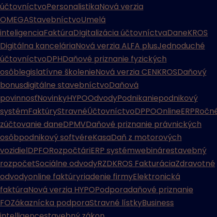
účtovníctvo
Personalistika
Nová verzia
OMEGA
Stavebníctvo
Umelá
inteligencia
Faktúra
DIgitalizácia účtovníctva
Dane
KROS
Digitálna kancelária
Nová verzia ALFA plus
Jednoduché
účtovníctvo
DPH
Daňové priznanie fyzických
osôb
legislatívne školenie
Nová verzia CENKROS
Daňový
bonus
digitálne stavebníctvo
Daňová
povinnosť
Novinky
HYPO
Odvody
Podnikanie
podnikový
systém
Faktúry
Stravné
Účtovníctvo
DPPO
Online
ERP
Ročn
zúčtovanie dane
DPMV
Daňové priznanie právnických
osôb
podnikový softvér
eKasa
Daň z motorových
vozidiel
DPFO
Rozpočtári
ERP systém
webináre
stavebný
rozpočet
Sociálne odvody
RZD
KROS Fakturácia
Zdravotné
odvody
online faktúry
riadenie firmy
Elektronická
faktúra
Nová verzia HYPO
Podpora
daňové priznanie
FO
Zákaznícka podpora
Stravné lístky
Business
intelligence
stavebný zákon