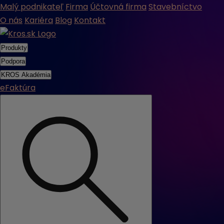
Malý podnikateľ
Firma
Účtovná firma
Stavebníctvo
O nás
Kariéra
Blog
Kontakt
Produkty
Podpora
KROS Akadémia
eFaktúra