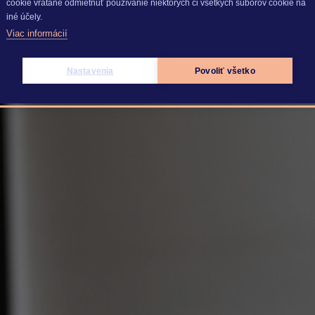
cookie vrátane odmietnuť používanie niektorých či všetkých súborov cookie na
iné účely.
Viac informácií
gov
Nastavenia
Povoliť všetko