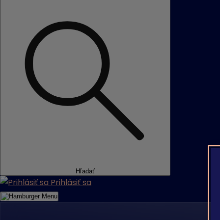
Hľadať
Prihlásiť sa
Menu