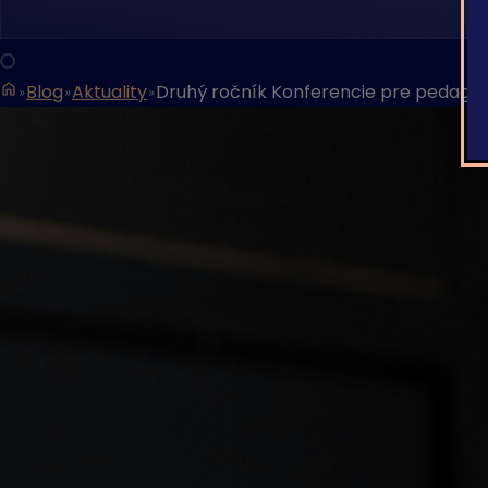
Blog
Aktuality
Druhý ročník Konferencie pre pedagó