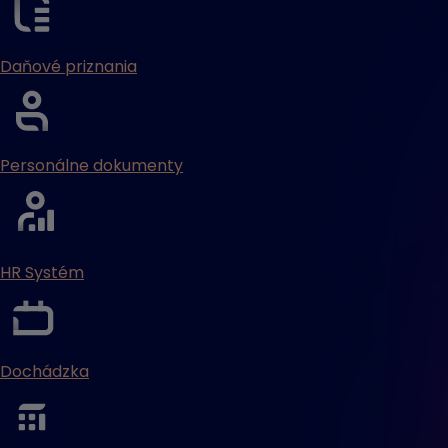
Daňové priznania
Personálne dokumenty
HR Systém
Dochádzka