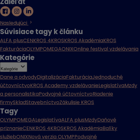
Zdieľať
Nasledujúci
Súvisiace tagy k článku
ALFA plus
CENKROS 4
KROS
KROS Akadémia
KROS
Fakturácia
OLYMP
OMEGA
ONIX
Online festival vzdelávania
Kategórie
Kategórie
Dane a odvody
Digitalizácia
Fakturácia
Jednoduché
účtovníctvo
KROS Academy vzdelávanie
Legislatíva
Mzdy
a personalistika
Podvojné účtovníctvo
Riadenie
firmy
Sklad
Stavebníctvo
Zákulisie KROS
Tagy
OLYMP
OMEGA
Legislatíva
ALFA plus
Mzdy
Daňové
priznanie
CENKROS 4
KROS
KROS Akadémia
Balíky
služieb
ONIX
Nová verzia OLYMP
Podvojné