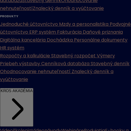
databáza
Stavebný denník
Ohodnocovanie
nehnuteľností
Znalecký denník a vyúčtovanie
PRODUKTY
Jednoduché účtovníctvo
Mzdy a personalistika
Podvojné
účtovníctvo
ERP systém
Fakturácia
Daňové priznania
Digitálna kancelária
Dochádzka
Personálne dokumenty
HR systém
Rozpočty a kalkulácie
Stavebný rozpočet
Výmery
Priebeh výstavby
Cenníková databáza
Stavebný denník
Ohodnocovanie nehnuteľností
Znalecký denník a
vyúčtovanie
KROS AKADÉMIA
Videoškolenia
Videonávody
Webináre
Podujatia
E-booky a