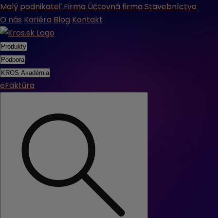
Malý podnikateľ
Firma
Účtovná firma
Stavebníctvo
O nás
Kariéra
Blog
Kontakt
Produkty
Podpora
KROS Akadémia
eFaktúra