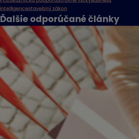
FO
Zákaznícka podpora
Stravné lístky
Business
intelligence
stavebný zákon
Ďalšie odporúčané
články