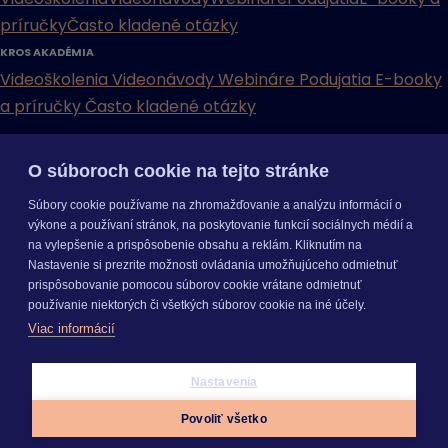
príručky
Často kladené otázky
KROS AKADÉMIA
Videoškolenia
Videonávody
Webináre
Podujatia
E-booky
a príručky
Často kladené otázky
INÉ
O súboroch cookie na tejto stránke
Cenníky
Odporučte nás
Právne dokumenty
Odporúčaná
Súbory cookie používame na zhromažďovanie a analýzu informácií o
konfigurácia
Aktualizácia verzií
Mobilné aplikácie
výkone a používaní stránok, na poskytovanie funkcií sociálnych médií a
na vylepšenie a prispôsobenie obsahu a reklám. Kliknutím na
INÉ
Nastavenie si prezrite možnosti ovládania umožňujúceho odmietnuť
Cenníky
Odporučte nás
Právne dokumenty
Odporúčaná
prispôsobovanie pomocou súborov cookie vrátane odmietnuť
konfigurácia
Aktualizácia verzií
Mobilné aplikácie
používanie niektorých či všetkých súborov cookie na iné účely.
Odoberajte
NOVINKY
Viac informácií
O nás
Kariéra
Pre média
Nastavenie cookies
Copyright © 2026 KROS a. s.
Nastavenia
Prihlásiť sa
Povoliť všetko