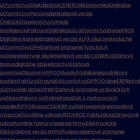
účtovníctvo
Digitalizácia
CENEKON
Ekonomika
Digitálne
účtovníctvo
Personalistika
Nová verzia
OMEGA
Stavebníctvo
Umelá
inteligencia
Faktúra
DIgitalizácia účtovníctva
Dane
KROS
Digitálna kancelária
Nová verzia ALFA plus
Jednoduché
účtovníctvo
DPH
Daňové priznanie fyzických
osôb
legislatívne školenie
Nová verzia CENKROS
Daňový
bonus
digitálne stavebníctvo
Daňová
povinnosť
Novinky
HYPO
Odvody
Podnikanie
podnikový
systém
Faktúry
Stravné
Účtovníctvo
DPPO
Online
ERP
Ročn
zúčtovanie dane
DPMV
Daňové priznanie právnických
osôb
podnikový softvér
eKasa
Daň z motorových
vozidiel
DPFO
Rozpočtári
ERP systém
webináre
stavebný
rozpočet
Sociálne odvody
RZD
KROS Fakturácia
Zdravotné
odvody
online faktúry
riadenie firmy
Elektronická
faktúra
Nová verzia HYPO
Podpora
daňové priznanie