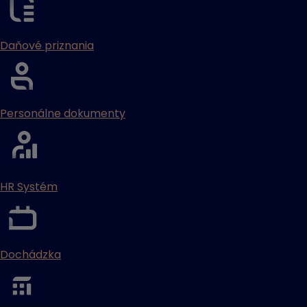
Daňové priznania
Personálne dokumenty
HR Systém
Dochádzka