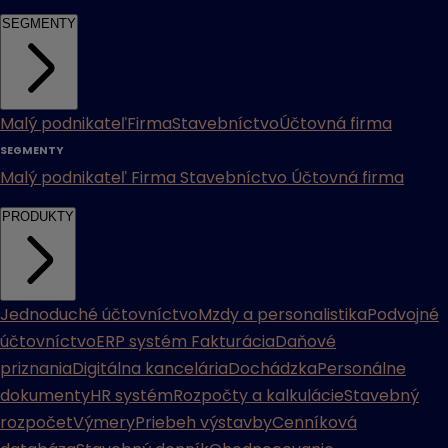
SEGMENTY
Malý podnikateľ
Firma
Stavebníctvo
Účtovná firma
SEGMENTY
Malý podnikateľ
Firma
Stavebníctvo
Účtovná firma
PRODUKTY
Jednoduché účtovníctvo
Mzdy a personalistika
Podvojné
účtovníctvo
ERP systém
Fakturácia
Daňové
priznania
Digitálna kancelária
Dochádzka
Personálne
dokumenty
HR systém
Rozpočty a kalkulácie
Stavebný
rozpočet
Výmery
Priebeh výstavby
Cenníková