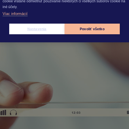
cookie vrátane odmietnuť používanie niektorých či všetkých súborov cookie na
iné účely.
Viac informácií
ko sa zbaviť zbytočných otázok od zamestnancov?
Nastavenia
Povoliť všetko