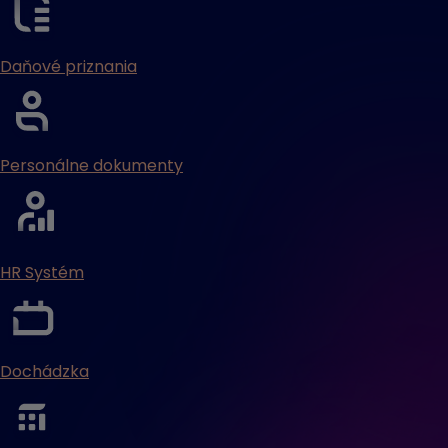
Daňové priznania
Personálne dokumenty
HR Systém
Dochádzka