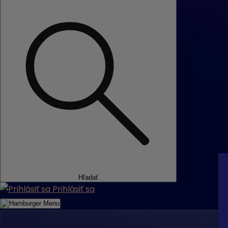
Hľadať
Prihlásiť sa
Menu