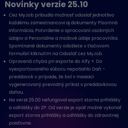
Novinky verzie 25.10
Cez MyJob pribudla možnosť odoslať jednotlivo
každému zamestnancovi aj dokumenty Písomná
informácia, Potvrdenie o spracovaní osobných
údajov a Personálne a mzdové údaje pracovníka.
Spomínané dokumenty odošlete v tlačovom
formulári kliknutím na Odoslať cez MyJob.
Opravená chyba pri exporte do Alfy +. Do
vyexportovaného súboru nepotiahlo Daň –
preddavok v prípade, že bol v mesiaci
vygenerovaný prevodný príkaz s preddavkovou
daňou.
Na verzii 25.00 nefungoval export storna prihlášky
a odhlášky do ZP. Od verzie je opäť možné vykonať
export storna prihlášky a odhlášky do zdravotnej
poisťovne.