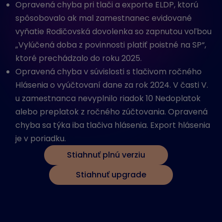
Opravená chyba pri tlači a exporte ELDP, ktorú
spôsobovalo ak mal zamestnanec evidované
vyňatie Rodičovská dovolenka so zapnutou voľbou
„Vylúčená doba z povinnosti platiť poistné na SP“,
ktoré prechádzalo do roku 2025.
Opravená chyba v súvislosti s tlačivom ročného
Hlásenia o vyúčtovaní dane za rok 2024. V časti V.
u zamestnanca nevyplnilo riadok 10 Nedoplatok
alebo preplatok z ročného zúčtovania. Opravená
chyba sa týka iba tlačiva hlásenia. Export hlásenia
je v poriadku.
Stiahnuť plnú verziu
Stiahnuť upgrade