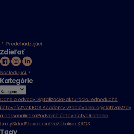
Predchádzajúci
Zdieľať
Nasledujúci
Kategórie
Kategórie
Dane a odvody
Digitalizácia
Fakturácia
Jednoduché
účtovníctvo
KROS Academy vzdelávanie
Legislatíva
Mzdy
a personalistika
Podvojné účtovníctvo
Riadenie
firmy
Sklad
Stavebníctvo
Zákulisie KROS
Tagy