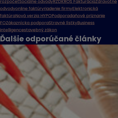
rozpočet
Sociálne odvody
RZD
KROS Fakturácia
Zdravotné
odvody
online faktúry
riadenie firmy
Elektronická
faktúra
Nová verzia HYPO
Podpora
daňové priznanie
FO
Zákaznícka podpora
Stravné lístky
Business
intelligence
stavebný zákon
Ďalšie odporúčané
články