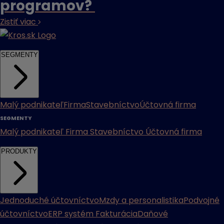
programov?
Zistiť viac
SEGMENTY
Malý podnikateľ
Firma
Stavebníctvo
Účtovná firma
SEGMENTY
Malý podnikateľ
Firma
Stavebníctvo
Účtovná firma
PRODUKTY
Jednoduché účtovníctvo
Mzdy a personalistika
Podvojné
účtovníctvo
ERP systém
Fakturácia
Daňové