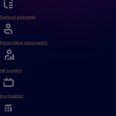
Daňové priznania
Personálne dokumenty
HR Systém
Dochádzka