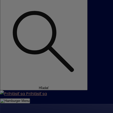
Hľadať
Prihlásiť sa
Menu