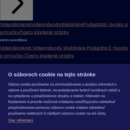
Videoškolenia
Videonávody
Webináre
Podujatia
E-booky a
príručky
Často kladené otázky
KROS AKADÉMIA
Videoškolenia
Videonávody
Webináre
Podujatia
E-booky
a príručky
Často kladené otázky
INÉ
O súboroch cookie na tejto stránke
Cenníky
Odporučte nás
Právne dokumenty
Odporúčaná
Súbory cookie používame na zhromažďovanie a analýzu informácií o
konfigurácia
Aktualizácia verzií
Mobilné aplikácie
výkone a používaní stránok, na poskytovanie funkcií sociálnych médií a
na vylepšenie a prispôsobenie obsahu a reklám. Kliknutím na
INÉ
Nastavenie si prezrite možnosti ovládania umožňujúceho odmietnuť
Cenníky
Odporučte nás
Právne dokumenty
Odporúčaná
prispôsobovanie pomocou súborov cookie vrátane odmietnuť
konfigurácia
Aktualizácia verzií
Mobilné aplikácie
používanie niektorých či všetkých súborov cookie na iné účely.
Odoberajte
NOVINKY
Viac informácií
O nás
Kariéra
Pre média
Nastavenie cookies