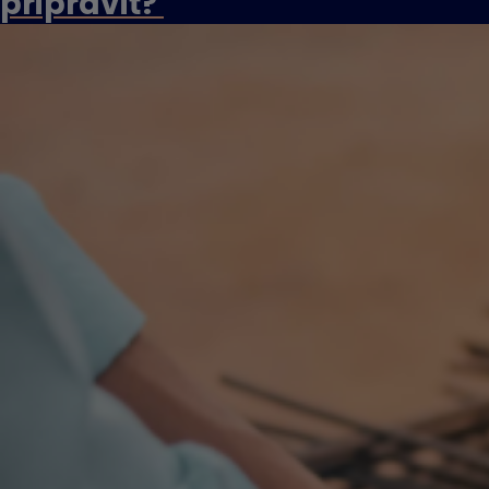
pripraviť?