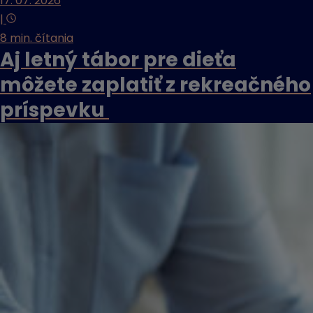
17. 07. 2026
|
8 min. čítania
Aj letný tábor pre dieťa
môžete zaplatiť z rekreačného
príspevku