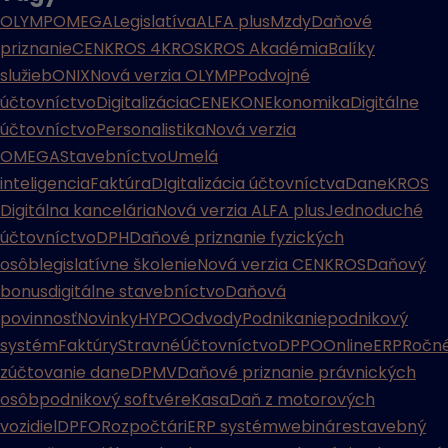
OLYMP
OMEGA
Legislatíva
ALFA plus
Mzdy
Daňové
priznanie
CENKROS 4
KROS
KROS Akadémia
Balíky
služieb
ONIX
Nová verzia OLYMP
Podvojné
účtovníctvo
Digitalizácia
CENEKON
Ekonomika
Digitálne
účtovníctvo
Personalistika
Nová verzia
OMEGA
Stavebníctvo
Umelá
inteligencia
Faktúra
DIgitalizácia účtovníctva
Dane
KROS
Digitálna kancelária
Nová verzia ALFA plus
Jednoduché
účtovníctvo
DPH
Daňové priznanie fyzických
osôb
legislatívne školenie
Nová verzia CENKROS
Daňový
bonus
digitálne stavebníctvo
Daňová
povinnosť
Novinky
HYPO
Odvody
Podnikanie
podnikový
systém
Faktúry
Stravné
Účtovníctvo
DPPO
Online
ERP
Ročn
zúčtovanie dane
DPMV
Daňové priznanie právnických
osôb
podnikový softvér
eKasa
Daň z motorových
vozidiel
DPFO
Rozpočtári
ERP systém
webináre
stavebný