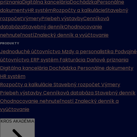
priznania
Digitálna kancelária
Dochádzka
Personálne
dokumenty
HR systém
Rozpočty a kalkulácie
Stavebný
rozpočet
Výmery
Priebeh výstavby
Cenníková
databáza
Stavebný denník
Ohodnocovanie
nehnuteľností
Znalecký denník a vyúčtovanie
PRODUKTY
Jednoduché účtovníctvo
Mzdy a personalistika
Podvojné
účtovníctvo
ERP systém
Fakturácia
Daňové priznania
Digitálna kancelária
Dochádzka
Personálne dokumenty
HR systém
Rozpočty a kalkulácie
Stavebný rozpočet
Výmery
Priebeh výstavby
Cenníková databáza
Stavebný denník
Ohodnocovanie nehnuteľností
Znalecký denník a
vyúčtovanie
KROS AKADÉMIA