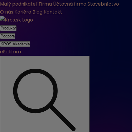
Malý podnikateľ
Firma
Účtovná firma
Stavebníctvo
O nás
Kariéra
Blog
Kontakt
Produkty
Podpora
KROS Akadémia
eFaktúra