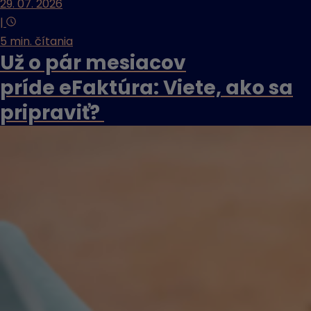
29. 07. 2026
|
5 min. čítania
Už o pár mesiacov
príde eFaktúra: Viete, ako sa
pripraviť?