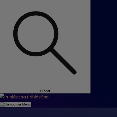
Hľadať
Prihlásiť sa
Menu