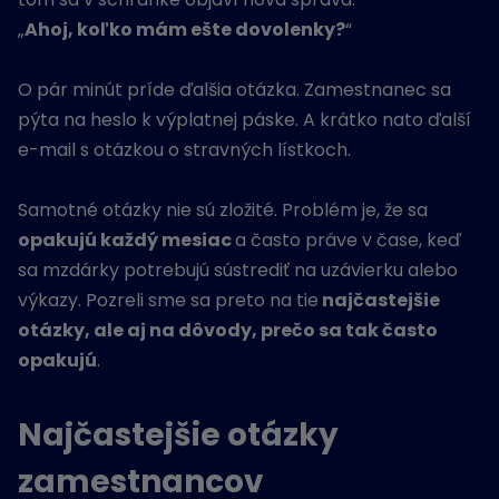
„
Ahoj, koľko mám ešte dovolenky?
“
O pár minút príde ďalšia otázka. Zamestnanec sa
pýta na heslo k výplatnej páske. A krátko nato ďalší
e-mail s otázkou o stravných lístkoch.
Samotné otázky nie sú zložité. Problém je, že sa
opakujú každý mesiac
a často práve v čase, keď
sa mzdárky potrebujú sústrediť na uzávierku alebo
výkazy. Pozreli sme sa preto na tie
najčastejšie
otázky, ale aj na dôvody, prečo sa tak často
opakujú
.
Najčastejšie otázky
zamestnancov