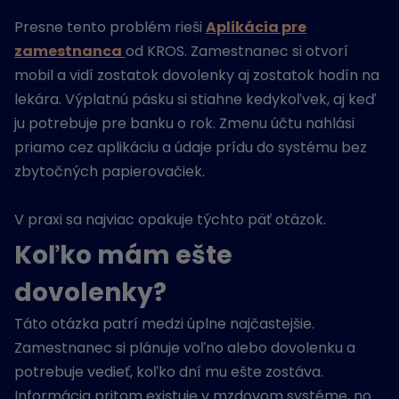
Presne tento problém rieši
Aplikácia pre
zamestnanca
od KROS. Zamestnanec si otvorí
mobil a vidí zostatok dovolenky aj zostatok hodín na
lekára. Výplatnú pásku si stiahne kedykoľvek, aj keď
ju potrebuje pre banku o rok. Zmenu účtu nahlási
priamo cez aplikáciu a údaje prídu do systému bez
zbytočných papierovačiek.
V praxi sa najviac opakuje týchto päť otázok.
Koľko mám ešte
dovolenky?
Táto otázka patrí medzi úplne najčastejšie.
Zamestnanec si plánuje voľno alebo dovolenku a
potrebuje vedieť, koľko dní mu ešte zostáva.
Informácia pritom existuje v mzdovom systéme, no