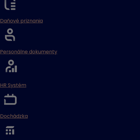
Daňové priznania
Personálne dokumenty
HR Systém
Dochádzka