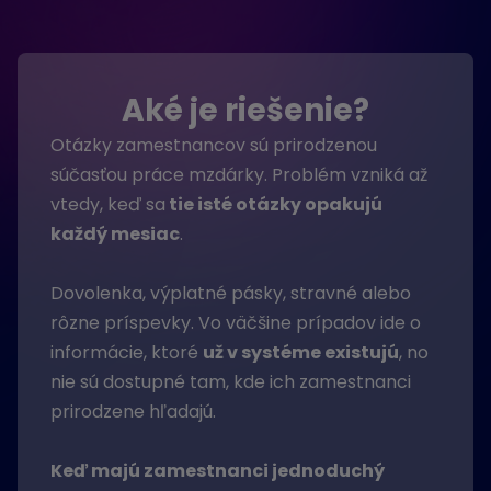
Aké je riešenie?
Otázky zamestnancov sú prirodzenou
súčasťou práce mzdárky. Problém vzniká až
vtedy, keď sa
tie isté otázky opakujú
každý mesiac
.
Dovolenka, výplatné pásky, stravné alebo
rôzne príspevky. Vo väčšine prípadov ide o
informácie, ktoré
už v systéme existujú
, no
nie sú dostupné tam, kde ich zamestnanci
prirodzene hľadajú.
Keď majú zamestnanci jednoduchý