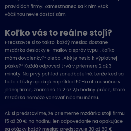
pravidlách firmy. Zamestnanec sa k nim však
väčšinou nevie dostať sám.
Koľko vás to reálne stojí?
Predstavte si to takto: každý mesiac dostane
mzdárka desiatky e-mailov a správ typu: „Koľko
mám dovolenky?“ alebo „Aké je heslo k výplatnej
páske?“ Každá odpoveď trvá v priemere 2 až 3
minúty. Na prvý pohľad zanedbateľné. Lenže keď sa
tieto otázky opakujú napríklad 50-krát mesačne v
jednej firme, znamená to 2 až 2,5 hodiny práce, ktoré
mzdárka nemôže venovať ničomu inému.
Ak si predstavíme, že priemerne mzdárka stojí firmu
15 až 20 € na hodinu, len odpovedanie na opakujúce
sa otázky každý mesiac predstavuje 30 až 50 €