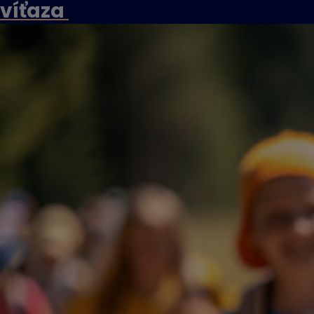
víťaza