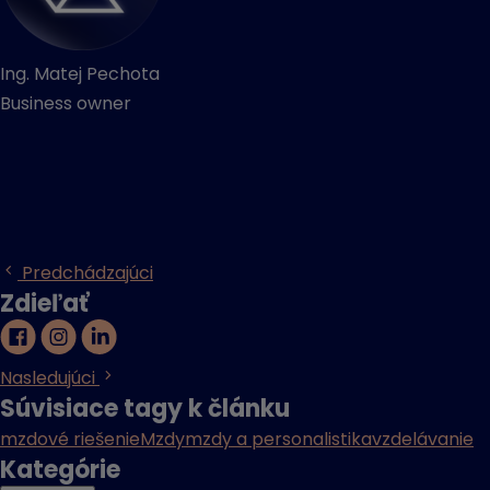
Ing. Matej Pechota
Business owner
Predchádzajúci
Zdieľať
Nasledujúci
Súvisiace tagy k článku
mzdové riešenie
Mzdy
mzdy a personalistika
vzdelávanie
Kategórie