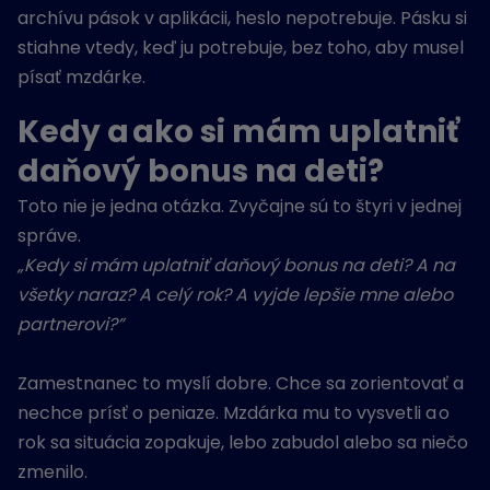
archívu pások v aplikácii, heslo nepotrebuje. Pásku si
stiahne vtedy, keď ju potrebuje, bez toho, aby musel
písať mzdárke.
Kedy a ako si mám uplatniť
daňový bonus na deti?
Toto nie je jedna otázka. Zvyčajne sú to štyri v jednej
správe.
„Kedy si mám uplatniť daňový bonus na deti? A na
všetky naraz? A celý rok? A vyjde lepšie mne alebo
partnerovi?”
Zamestnanec to myslí dobre. Chce sa zorientovať a
nechce prísť o peniaze. Mzdárka mu to vysvetli a o
rok sa situácia zopakuje, lebo zabudol alebo sa niečo
zmenilo.