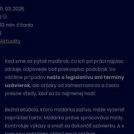
11. 03. 2026
|
10 min. čítania
|
Aktuality
Keď sme sa pýtali mzdárok, čo ich pri práci najviac
zdržuje, odpovede boli prekvapivo podobné. Vo
väčšine prípadov
nešlo o legislatívu ani termíny
uzávierok
, ale otázky od zamestnancov a často
presne vtedy, keď sa to najmenej hodí.
Bežná situácia, ktorú mzdárka zažíva, môže vyzerať
napríklad takto: Mzdárka práve spracováva mzdy.
Kontroluje výkazy a snaží sa dokončiť uzávierku. A v
tom sa v schránke objaví nová správa: