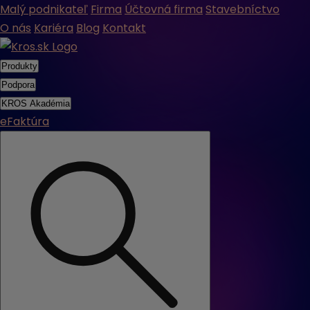
Malý podnikateľ
Firma
Účtovná firma
Stavebníctvo
O nás
Kariéra
Blog
Kontakt
Produkty
Podpora
KROS Akadémia
eFaktúra