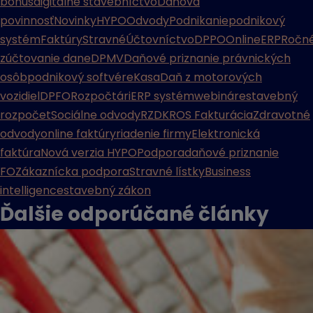
bonus
digitálne stavebníctvo
Daňová
povinnosť
Novinky
HYPO
Odvody
Podnikanie
podnikový
systém
Faktúry
Stravné
Účtovníctvo
DPPO
Online
ERP
Ročn
zúčtovanie dane
DPMV
Daňové priznanie právnických
osôb
podnikový softvér
eKasa
Daň z motorových
vozidiel
DPFO
Rozpočtári
ERP systém
webináre
stavebný
rozpočet
Sociálne odvody
RZD
KROS Fakturácia
Zdravotné
odvody
online faktúry
riadenie firmy
Elektronická
faktúra
Nová verzia HYPO
Podpora
daňové priznanie
FO
Zákaznícka podpora
Stravné lístky
Business
intelligence
stavebný zákon
Ďalšie odporúčané
články