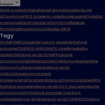
Kategórie
Dane a odvody
Digitalizácia
Fakturácia
Jednoduché
účtovníctvo
KROS Academy vzdelávanie
Legislatíva
Mzdy
a personalistika
Podvojné účtovníctvo
Riadenie
firmy
Sklad
Stavebníctvo
Zákulisie KROS
Tagy
OLYMP
OMEGA
Legislatíva
ALFA plus
Mzdy
Daňové
priznanie
CENKROS 4
KROS
KROS Akadémia
Balíky
služieb
ONIX
Nová verzia OLYMP
Podvojné
účtovníctvo
Digitalizácia
CENEKON
Ekonomika
Digitálne
účtovníctvo
Personalistika
Nová verzia
OMEGA
Stavebníctvo
Umelá
inteligencia
Faktúra
DIgitalizácia účtovníctva
Dane
KROS
Digitálna kancelária
Nová verzia ALFA plus
Jednoduché
účtovníctvo
DPH
Daňové priznanie fyzických
osôb
legislatívne školenie
Nová verzia CENKROS
Daňový