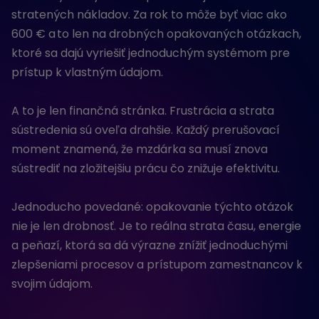
stratených nákladov. Za rok to môže byť viac ako
600 € a to len na drobných opakovaných otázkach,
ktoré sa dajú vyriešiť jednoduchým systémom pre
prístup k vlastným údajom.
A to je len finančná stránka. Frustrácia a strata
sústredenia sú oveľa drahšie. Každý prerušovací
moment znamená, že mzdárka sa musí znova
sústrediť na zložitejšiu prácu čo znižuje efektivitu.
Jednoducho povedané: opakovanie týchto otázok
nie je len drobnosť. Je to reálna strata času, energie
a peňazí, ktorá sa dá výrazne znížiť jednoduchými
zlepšeniami procesov a prístupom zamestnancov k
svojim údajom.