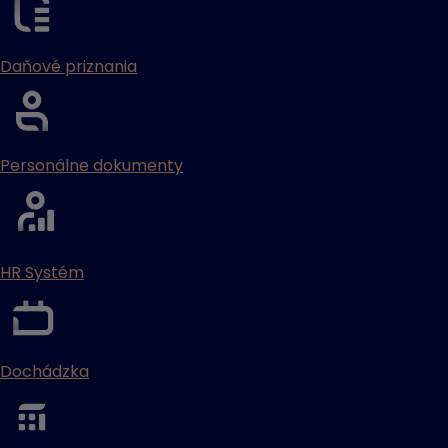
Daňové priznania
Personálne dokumenty
HR Systém
Dochádzka