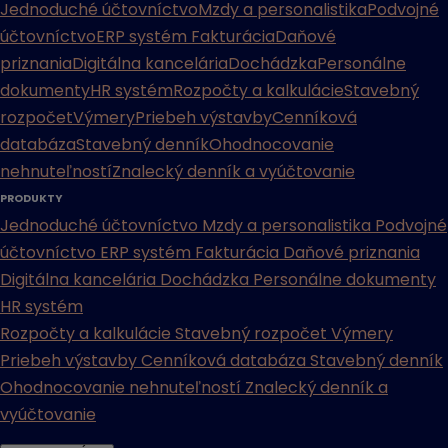
Jednoduché účtovníctvo
Mzdy a personalistika
Podvojné
účtovníctvo
ERP systém
Fakturácia
Daňové
priznania
Digitálna kancelária
Dochádzka
Personálne
dokumenty
HR systém
Rozpočty a kalkulácie
Stavebný
rozpočet
Výmery
Priebeh výstavby
Cenníková
databáza
Stavebný denník
Ohodnocovanie
nehnuteľností
Znalecký denník a vyúčtovanie
PRODUKTY
Jednoduché účtovníctvo
Mzdy a personalistika
Podvojné
účtovníctvo
ERP systém
Fakturácia
Daňové priznania
Digitálna kancelária
Dochádzka
Personálne dokumenty
HR systém
Rozpočty a kalkulácie
Stavebný rozpočet
Výmery
Priebeh výstavby
Cenníková databáza
Stavebný denník
Ohodnocovanie nehnuteľností
Znalecký denník a
vyúčtovanie