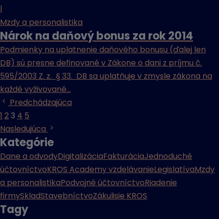
|
Mzdy a personalistika
Nárok na daňový bonus za rok 2014
Podmienky na uplatnenie daňového bonusu (ďalej len
DB) sú presne definované v Zákone o dani z príjmu č.
595/2003 Z. z. § 33. DB sa uplatňuje v zmysle zákona na
každé vyživované...
Predchádzajúca
1
2
3
4
5
Nasledujúca
Kategórie
Dane a odvody
Digitalizácia
Fakturácia
Jednoduché
účtovníctvo
KROS Academy vzdelávanie
Legislatíva
Mzdy
a personalistika
Podvojné účtovníctvo
Riadenie
firmy
Sklad
Stavebníctvo
Zákulisie KROS
Tagy