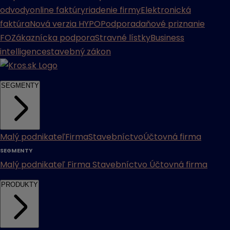
odvody
online faktúry
riadenie firmy
Elektronická
faktúra
Nová verzia HYPO
Podpora
daňové priznanie
FO
Zákaznícka podpora
Stravné lístky
Business
intelligence
stavebný zákon
SEGMENTY
Malý podnikateľ
Firma
Stavebníctvo
Účtovná firma
SEGMENTY
Malý podnikateľ
Firma
Stavebníctvo
Účtovná firma
PRODUKTY