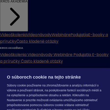
KROS AKADÉMIA
Videoškolenia
Videonávody
Webináre
Podujatia
E-booky a
príručky
Často kladené otázky
KROS AKADÉMIA
Videoškolenia
Videonávody
Webináre
Podujatia
E-booky
a príručky
Často kladené otázky
INÉ
O súboroch cookie na tejto stránke
Cenníky
Odporučte nás
Právne dokumenty
Odporúčaná
Súbory cookie používame na zhromažďovanie a analýzu informácií o
konfigurácia
Aktualizácia verzií
Mobilné aplikácie
výkone a používaní stránok, na poskytovanie funkcií sociálnych médií a
na vylepšenie a prispôsobenie obsahu a reklám. Kliknutím na
INÉ
Nastavenie si prezrite možnosti ovládania umožňujúceho odmietnuť
Cenníky
Odporučte nás
Právne dokumenty
Odporúčaná
prispôsobovanie pomocou súborov cookie vrátane odmietnuť
konfigurácia
Aktualizácia verzií
Mobilné aplikácie