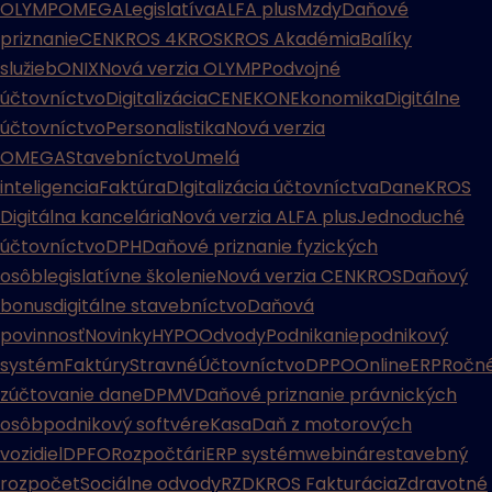
OLYMP
OMEGA
Legislatíva
ALFA plus
Mzdy
Daňové
priznanie
CENKROS 4
KROS
KROS Akadémia
Balíky
služieb
ONIX
Nová verzia OLYMP
Podvojné
účtovníctvo
Digitalizácia
CENEKON
Ekonomika
Digitálne
účtovníctvo
Personalistika
Nová verzia
OMEGA
Stavebníctvo
Umelá
inteligencia
Faktúra
DIgitalizácia účtovníctva
Dane
KROS
Digitálna kancelária
Nová verzia ALFA plus
Jednoduché
účtovníctvo
DPH
Daňové priznanie fyzických
osôb
legislatívne školenie
Nová verzia CENKROS
Daňový
bonus
digitálne stavebníctvo
Daňová
povinnosť
Novinky
HYPO
Odvody
Podnikanie
podnikový
systém
Faktúry
Stravné
Účtovníctvo
DPPO
Online
ERP
Ročn
zúčtovanie dane
DPMV
Daňové priznanie právnických
osôb
podnikový softvér
eKasa
Daň z motorových
vozidiel
DPFO
Rozpočtári
ERP systém
webináre
stavebný
rozpočet
Sociálne odvody
RZD
KROS Fakturácia
Zdravotné