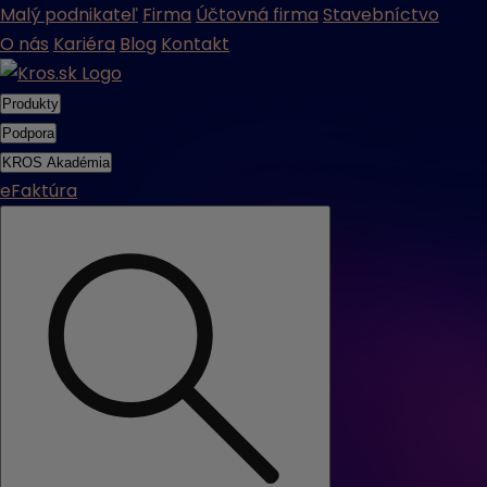
Malý podnikateľ
Firma
Účtovná firma
Stavebníctvo
O nás
Kariéra
Blog
Kontakt
Produkty
Podpora
KROS Akadémia
eFaktúra