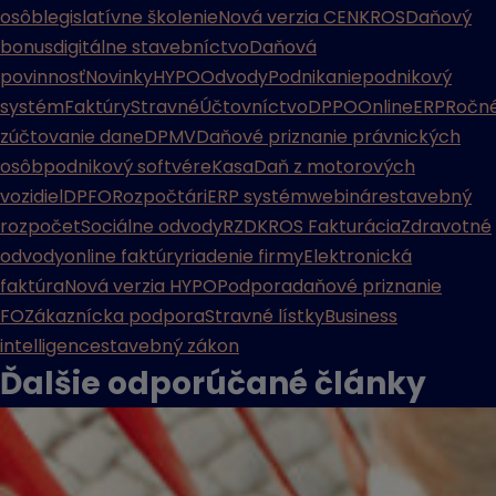
osôb
legislatívne školenie
Nová verzia CENKROS
Daňový
bonus
digitálne stavebníctvo
Daňová
povinnosť
Novinky
HYPO
Odvody
Podnikanie
podnikový
systém
Faktúry
Stravné
Účtovníctvo
DPPO
Online
ERP
Ročn
zúčtovanie dane
DPMV
Daňové priznanie právnických
osôb
podnikový softvér
eKasa
Daň z motorových
vozidiel
DPFO
Rozpočtári
ERP systém
webináre
stavebný
rozpočet
Sociálne odvody
RZD
KROS Fakturácia
Zdravotné
odvody
online faktúry
riadenie firmy
Elektronická
faktúra
Nová verzia HYPO
Podpora
daňové priznanie
FO
Zákaznícka podpora
Stravné lístky
Business
intelligence
stavebný zákon
Ďalšie odporúčané
články