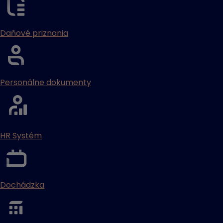
Daňové priznania
Personálne dokumenty
HR Systém
Dochádzka