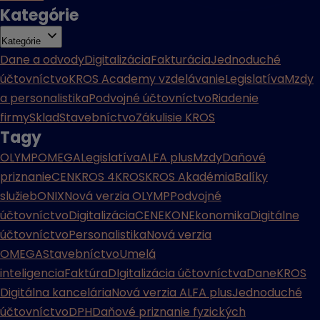
Kategórie
Kategórie
Dane a odvody
Digitalizácia
Fakturácia
Jednoduché
účtovníctvo
KROS Academy vzdelávanie
Legislatíva
Mzdy
a personalistika
Podvojné účtovníctvo
Riadenie
firmy
Sklad
Stavebníctvo
Zákulisie KROS
Tagy
OLYMP
OMEGA
Legislatíva
ALFA plus
Mzdy
Daňové
priznanie
CENKROS 4
KROS
KROS Akadémia
Balíky
služieb
ONIX
Nová verzia OLYMP
Podvojné
účtovníctvo
Digitalizácia
CENEKON
Ekonomika
Digitálne
účtovníctvo
Personalistika
Nová verzia
OMEGA
Stavebníctvo
Umelá
inteligencia
Faktúra
DIgitalizácia účtovníctva
Dane
KROS
Digitálna kancelária
Nová verzia ALFA plus
Jednoduché
účtovníctvo
DPH
Daňové priznanie fyzických