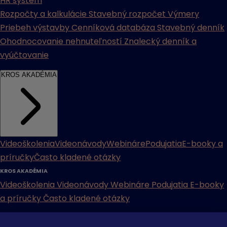
HR systém
Rozpočty a kalkulácie
Stavebný rozpočet
Výmery
Priebeh výstavby
Cenníková databáza
Stavebný denník
Ohodnocovanie nehnuteľností
Znalecký denník a
vyúčtovanie
KROS AKADÉMIA
Videoškolenia
Videonávody
Webináre
Podujatia
E-booky a
príručky
Často kladené otázky
KROS AKADÉMIA
Videoškolenia
Videonávody
Webináre
Podujatia
E-booky
a príručky
Často kladené otázky
INÉ