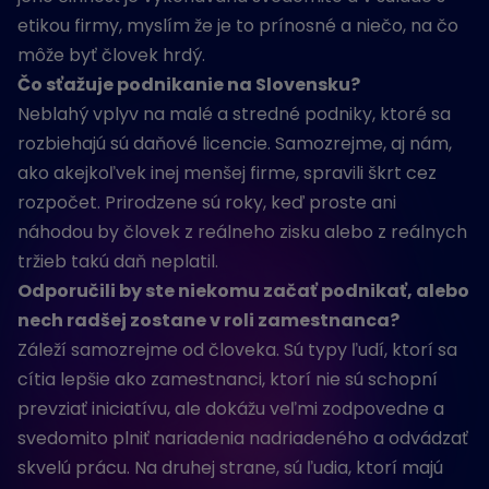
etikou firmy, myslím že je to prínosné a niečo, na čo
môže byť človek hrdý.
Čo sťažuje podnikanie na Slovensku?
Neblahý vplyv na malé a stredné podniky, ktoré sa
rozbiehajú sú daňové licencie. Samozrejme, aj nám,
ako akejkoľvek inej menšej firme, spravili škrt cez
rozpočet. Prirodzene sú roky, keď proste ani
náhodou by človek z reálneho zisku alebo z reálnych
tržieb takú daň neplatil.
Odporučili by ste niekomu začať podnikať, alebo
nech radšej zostane v roli zamestnanca?
Záleží samozrejme od človeka. Sú typy ľudí, ktorí sa
cítia lepšie ako zamestnanci, ktorí nie sú schopní
prevziať iniciatívu, ale dokážu veľmi zodpovedne a
svedomito plniť nariadenia nadriadeného a odvádzať
skvelú prácu. Na druhej strane, sú ľudia, ktorí majú