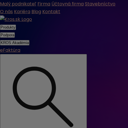
Malý podnikateľ
Firma
Účtovná firma
Stavebníctvo
O nás
Kariéra
Blog
Kontakt
Produkty
Podpora
KROS Akadémia
eFaktúra