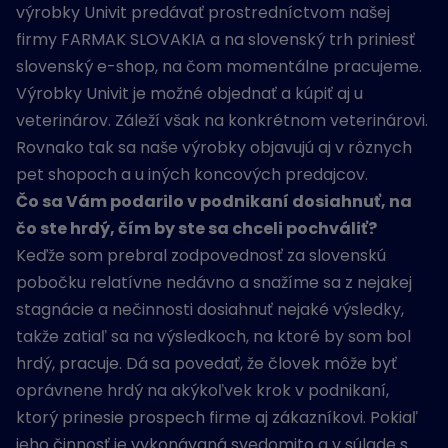
výrobky Univit predávať prostredníctvom našej
firmy FARMAK SLOVAKIA a na slovenský trh priniesť
slovenský e-shop, na čom momentálne pracujeme.
Výrobky Univit je možné objednať a kúpiť aj u
veterinárov. Záleží však na konkrétnom veterinárovi.
Rovnako tak sa naše výrobky objavujú aj v rôznych
pet shopoch a u iných koncových predajcov.
Čo sa Vám podarilo v podnikaní dosiahnuť, na
čo ste hrdý, čím by ste sa chceli pochváliť?
Keďže som prebral zodpovednosť za slovenskú
pobočku relatívne nedávno a snažíme sa z nejakej
stagnácie a nečinnosti dosiahnuť nejaké výsledky,
takže zatiaľ sa na výsledkoch, na ktoré by som bol
hrdý, pracuje. Dá sa povedať, že človek môže byť
oprávnene hrdý na akýkoľvek krok v podnikaní,
ktorý prinesie prospech firme aj zákazníkovi. Pokiaľ
jeho činnosť je vykonávaná svedomito a v súlade s