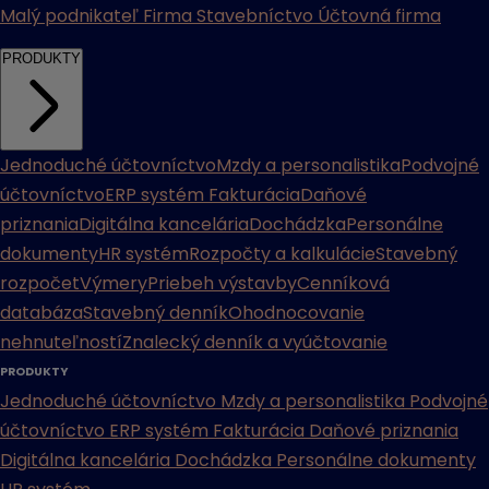
Malý podnikateľ
Firma
Stavebníctvo
Účtovná firma
PRODUKTY
Jednoduché účtovníctvo
Mzdy a personalistika
Podvojné
účtovníctvo
ERP systém
Fakturácia
Daňové
priznania
Digitálna kancelária
Dochádzka
Personálne
dokumenty
HR systém
Rozpočty a kalkulácie
Stavebný
rozpočet
Výmery
Priebeh výstavby
Cenníková
databáza
Stavebný denník
Ohodnocovanie
nehnuteľností
Znalecký denník a vyúčtovanie
PRODUKTY
Jednoduché účtovníctvo
Mzdy a personalistika
Podvojné
účtovníctvo
ERP systém
Fakturácia
Daňové priznania
Digitálna kancelária
Dochádzka
Personálne dokumenty