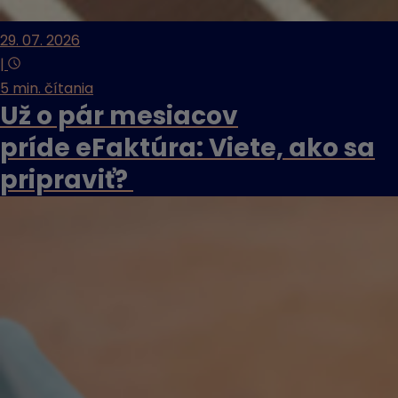
29. 07. 2026
|
5 min. čítania
Už o pár mesiacov
príde eFaktúra: Viete, ako sa
pripraviť?