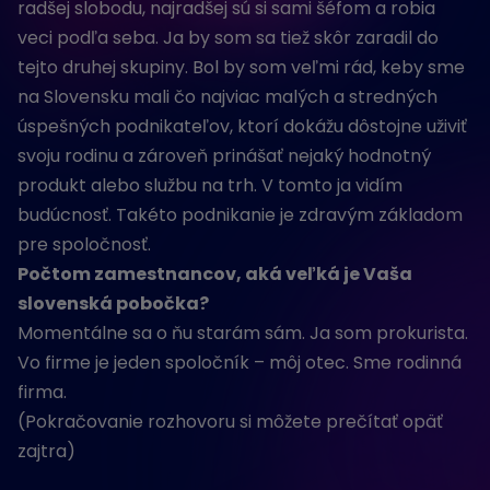
radšej slobodu, najradšej sú si sami šéfom a robia
veci podľa seba. Ja by som sa tiež skôr zaradil do
tejto druhej skupiny. Bol by som veľmi rád, keby sme
na Slovensku mali čo najviac malých a stredných
úspešných podnikateľov, ktorí dokážu dôstojne uživiť
svoju rodinu a zároveň prinášať nejaký hodnotný
produkt alebo službu na trh. V tomto ja vidím
budúcnosť. Takéto podnikanie je zdravým základom
pre spoločnosť.
Počtom zamestnancov, aká veľká je Vaša
slovenská pobočka?
Momentálne sa o ňu starám sám. Ja som prokurista.
Vo firme je jeden spoločník – môj otec. Sme rodinná
firma.
(Pokračovanie rozhovoru si môžete prečítať opäť
zajtra)