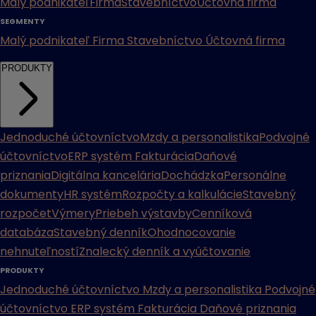
Malý podnikateľ
Firma
Stavebníctvo
Účtovná firma
SEGMENTY
Malý podnikateľ
Firma
Stavebníctvo
Účtovná firma
PRODUKTY
Jednoduché účtovníctvo
Mzdy a personalistika
Podvojné
účtovníctvo
ERP systém
Fakturácia
Daňové
priznania
Digitálna kancelária
Dochádzka
Personálne
dokumenty
HR systém
Rozpočty a kalkulácie
Stavebný
rozpočet
Výmery
Priebeh výstavby
Cenníková
databáza
Stavebný denník
Ohodnocovanie
nehnuteľností
Znalecký denník a vyúčtovanie
PRODUKTY
Jednoduché účtovníctvo
Mzdy a personalistika
Podvojné
účtovníctvo
ERP systém
Fakturácia
Daňové priznania