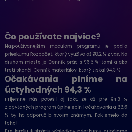
Čo používate najviac?
Najpoužívanejším modulom programu je podľa
prieskumu Rozpočet, ktorý využíva až 98,2 % z vás. Na
druhom mieste je Cenník prác s 96,5 %-tami a ako
tretí skončil Cenník materiálov, ktorý získal 94,3 %.
Očakávania plníme na
úctyhodných 94,3 %
Príjemne nás potešil aj fakt, že až pre 94,3 %
z opýtaných program úplne splnil očakávania a 88,6
% by ho odporučilo svojim známym. Tak smelo do
toho!
Pre lepšiu ilustráciu výsledkov prieskumu pripájame