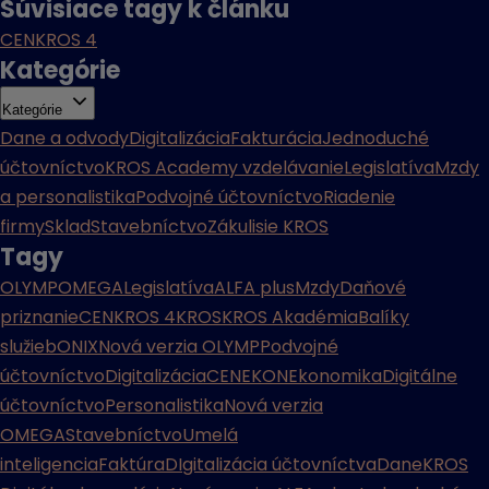
Súvisiace tagy k článku
CENKROS 4
Kategórie
Kategórie
Dane a odvody
Digitalizácia
Fakturácia
Jednoduché
účtovníctvo
KROS Academy vzdelávanie
Legislatíva
Mzdy
a personalistika
Podvojné účtovníctvo
Riadenie
firmy
Sklad
Stavebníctvo
Zákulisie KROS
Tagy
OLYMP
OMEGA
Legislatíva
ALFA plus
Mzdy
Daňové
priznanie
CENKROS 4
KROS
KROS Akadémia
Balíky
služieb
ONIX
Nová verzia OLYMP
Podvojné
účtovníctvo
Digitalizácia
CENEKON
Ekonomika
Digitálne
účtovníctvo
Personalistika
Nová verzia
OMEGA
Stavebníctvo
Umelá
inteligencia
Faktúra
DIgitalizácia účtovníctva
Dane
KROS