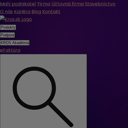
Malý podnikateľ
Firma
Účtovná firma
Stavebníctvo
O nás
Kariéra
Blog
Kontakt
Produkty
Podpora
KROS Akadémia
eFaktúra