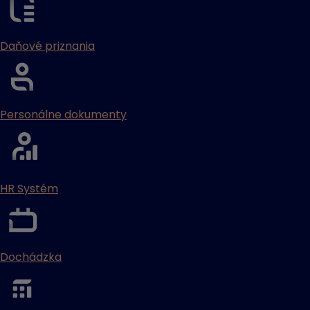
Daňové priznania
Personálne dokumenty
HR Systém
Dochádzka