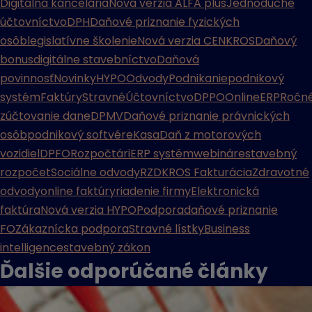
Digitálna kancelária
Nová verzia ALFA plus
Jednoduché
účtovníctvo
DPH
Daňové priznanie fyzických
osôb
legislatívne školenie
Nová verzia CENKROS
Daňový
bonus
digitálne stavebníctvo
Daňová
povinnosť
Novinky
HYPO
Odvody
Podnikanie
podnikový
systém
Faktúry
Stravné
Účtovníctvo
DPPO
Online
ERP
Ročn
zúčtovanie dane
DPMV
Daňové priznanie právnických
osôb
podnikový softvér
eKasa
Daň z motorových
vozidiel
DPFO
Rozpočtári
ERP systém
webináre
stavebný
rozpočet
Sociálne odvody
RZD
KROS Fakturácia
Zdravotné
odvody
online faktúry
riadenie firmy
Elektronická
faktúra
Nová verzia HYPO
Podpora
daňové priznanie
FO
Zákaznícka podpora
Stravné lístky
Business
intelligence
stavebný zákon
Ďalšie odporúčané
články