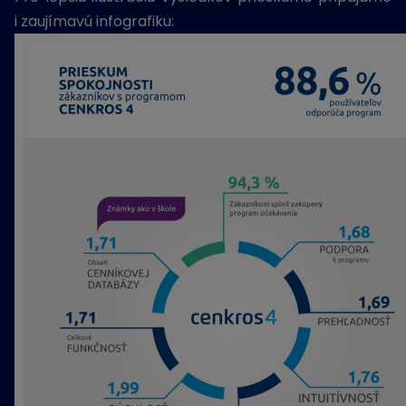
i zaujímavú infografiku: