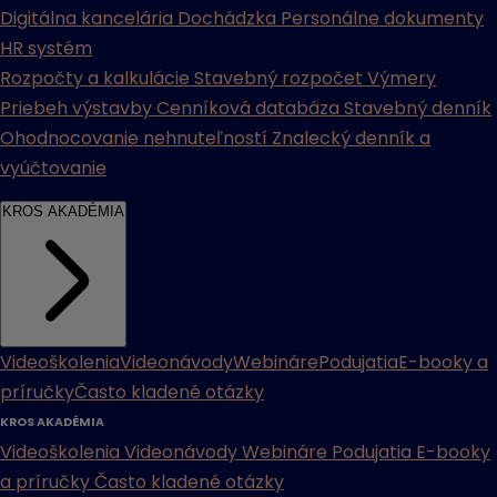
Digitálna kancelária
Dochádzka
Personálne dokumenty
HR systém
Rozpočty a kalkulácie
Stavebný rozpočet
Výmery
Priebeh výstavby
Cenníková databáza
Stavebný denník
Ohodnocovanie nehnuteľností
Znalecký denník a
vyúčtovanie
KROS AKADÉMIA
Videoškolenia
Videonávody
Webináre
Podujatia
E-booky a
príručky
Často kladené otázky
KROS AKADÉMIA
Videoškolenia
Videonávody
Webináre
Podujatia
E-booky
a príručky
Často kladené otázky