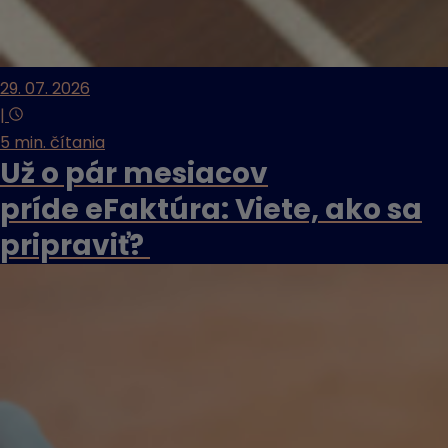
29. 07. 2026
|
5 min. čítania
Už o pár mesiacov
príde eFaktúra: Viete, ako sa
pripraviť?