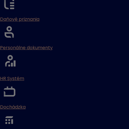
Daňové priznania
Personálne dokumenty
HR Systém
Dochádzka