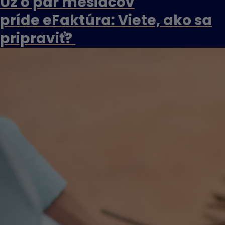
Už o pár mesiacov
príde eFaktúra: Viete, ako sa
pripraviť?