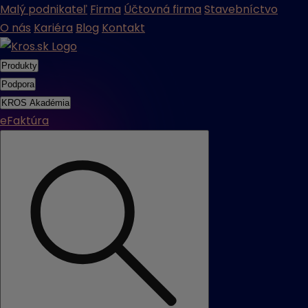
Malý podnikateľ
Firma
Účtovná firma
Stavebníctvo
O nás
Kariéra
Blog
Kontakt
Produkty
Podpora
KROS Akadémia
eFaktúra