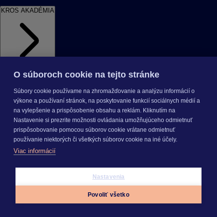
KROS AKADÉMIA
O súboroch cookie na tejto stránke
Videoškolenia
Videonávody
Webináre
Podujatia
E-booky a
príručky
Často kladené otázky
Súbory cookie používame na zhromažďovanie a analýzu informácií o
výkone a používaní stránok, na poskytovanie funkcií sociálnych médií a
KROS AKADÉMIA
na vylepšenie a prispôsobenie obsahu a reklám. Kliknutím na
Videoškolenia
Videonávody
Webináre
Podujatia
E-booky
Nastavenie si prezrite možnosti ovládania umožňujúceho odmietnuť
a príručky
Často kladené otázky
prispôsobovanie pomocou súborov cookie vrátane odmietnuť
používanie niektorých či všetkých súborov cookie na iné účely.
INÉ
Viac informácií
Cenníky
Odporučte nás
Právne dokumenty
Odporúčaná
Nastavenia
konfigurácia
Aktualizácia verzií
Mobilné aplikácie
Povoliť všetko
INÉ
Cenníky
Odporučte nás
Právne dokumenty
Odporúčaná