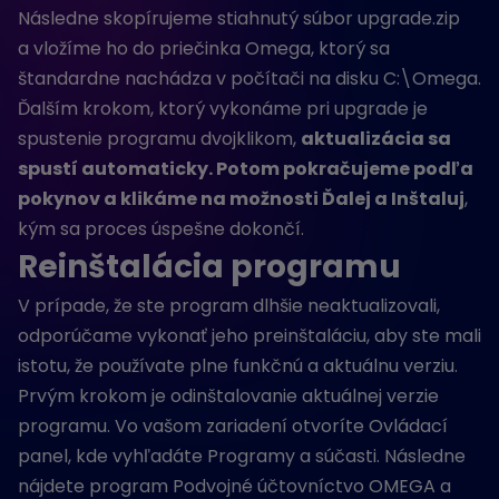
Následne skopírujeme stiahnutý súbor upgrade.zip
a vložíme ho do priečinka Omega, ktorý sa
štandardne nachádza v počítači na disku C:\Omega.
Ďalším krokom, ktorý vykonáme pri upgrade je
spustenie programu dvojklikom,
aktualizácia sa
spustí automaticky. Potom pokračujeme podľa
pokynov a klikáme na možnosti Ďalej a Inštaluj
,
kým sa proces úspešne dokončí.
Reinštalácia programu
V prípade, že ste program dlhšie neaktualizovali,
odporúčame vykonať jeho preinštaláciu, aby ste mali
istotu, že používate plne funkčnú a aktuálnu verziu.
Prvým krokom je odinštalovanie aktuálnej verzie
programu. Vo vašom zariadení otvoríte Ovládací
panel, kde vyhľadáte Programy a súčasti. Následne
nájdete program Podvojné účtovníctvo OMEGA a