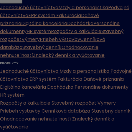
Jednoduché účtovníctvo
Mzdy a personalistika
Podvojné
účtovníctvo
ERP systém
Fakturácia
Daňové
priznania
Digitálna kancelária
Dochádzka
Personálne
dokumenty
HR systém
Rozpočty a kalkulácie
Stavebný
rozpočet
Výmery
Priebeh výstavby
Cenníková
databáza
Stavebný denník
Ohodnocovanie
nehnuteľností
Znalecký denník a vyúčtovanie
PRODUKTY
Jednoduché účtovníctvo
Mzdy a personalistika
Podvojné
účtovníctvo
ERP systém
Fakturácia
Daňové priznania
Digitálna kancelária
Dochádzka
Personálne dokumenty
HR systém
Rozpočty a kalkulácie
Stavebný rozpočet
Výmery
Priebeh výstavby
Cenníková databáza
Stavebný denník
Ohodnocovanie nehnuteľností
Znalecký denník a
vyúčtovanie