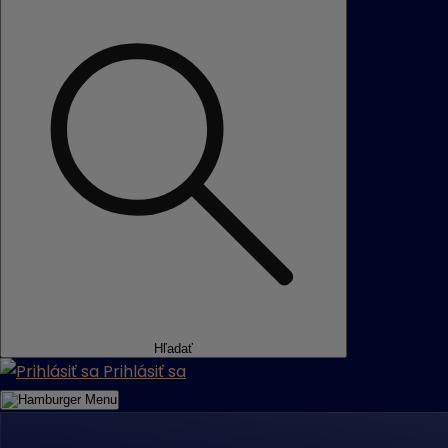
Hľadať
Prihlásiť sa
Menu