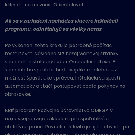
kliknete na možnosť Odinštalovať.
Ak sa v zariadení nachádza viacero inštalácií
programu, odinštalujú sa všetky naraz.
Po vykonaní tohto kroku je potrebné počítač
reštartovať. Následne si z našej webovej stránky
stiahnete inštalačný súbor OmegaInstall.exe. Po
stiahnutí ho spustíte, buď dvojklikom, alebo cez
možnosť Spustiť ako správca. Inštalácia sa spustí
automaticky a stačí postupovať podľa pokynov na
obrazovke.
Mať program Podvojné účtovníctvo OMEGA v
najnovšej verzii je základom pre spoľahlivú a
efektívnu prácu. Rovnako dôležité je aj to, aby ste pri
aktualizácii či preinštalácii postupovali správne a