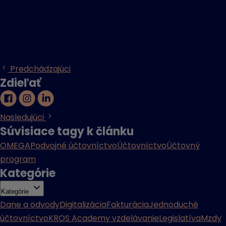
Predchádzajúci
Zdieľať
Nasledujúci
Súvisiace tagy k článku
OMEGA
Podvojné účtovníctvo
Účtovníctvo
Účtovný
program
Kategórie
Kategórie
Dane a odvody
Digitalizácia
Fakturácia
Jednoduché
účtovníctvo
KROS Academy vzdelávanie
Legislatíva
Mzdy