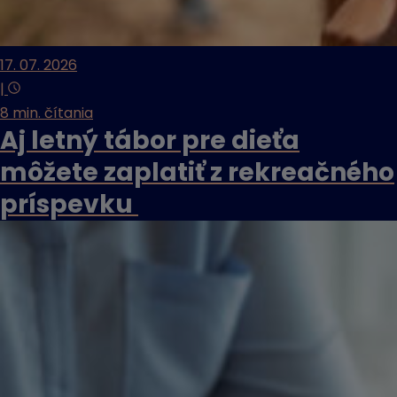
17. 07. 2026
|
8 min. čítania
Aj letný tábor pre dieťa
môžete zaplatiť z rekreačného
príspevku