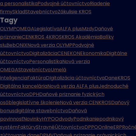
a personalistika
Podvojné účtovníctvo
Riadenie
firmy
Sklad
Stavebníctvo
Zákulisie KROS
Tagy
OLYMP
OMEGA
Legislatíva
ALFA plus
Mzdy
Daňové
priznanie
CENKROS 4
KROS
KROS Akadémia
Balíky
služieb
ONIX
Nová verzia OLYMP
Podvojné
účtovníctvo
Digitalizácia
CENEKON
Ekonomika
Digitálne
účtovníctvo
Personalistika
Nová verzia
OMEGA
Stavebníctvo
Umelá
inteligencia
Faktúra
DIgitalizácia účtovníctva
Dane
KROS
Digitálna kancelária
Nová verzia ALFA plus
Jednoduché
účtovníctvo
DPH
Daňové priznanie fyzických
osôb
legislatívne školenie
Nová verzia CENKROS
Daňový
bonus
digitálne stavebníctvo
Daňová
povinnosť
Novinky
HYPO
Odvody
Podnikanie
podnikový
systém
Faktúry
Stravné
Účtovníctvo
DPPO
Online
ERP
Ročn
zúčtovanie dane
DPMV
Daňové priznanie právnických