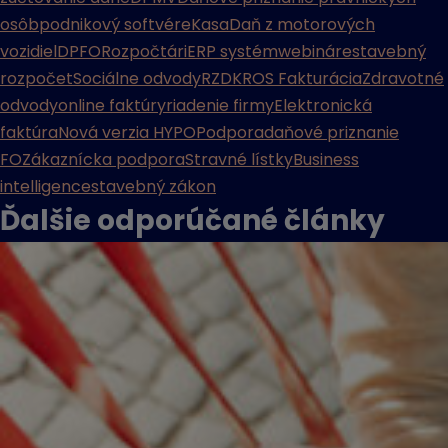
osôb
podnikový softvér
eKasa
Daň z motorových
vozidiel
DPFO
Rozpočtári
ERP systém
webináre
stavebný
rozpočet
Sociálne odvody
RZD
KROS Fakturácia
Zdravotné
odvody
online faktúry
riadenie firmy
Elektronická
faktúra
Nová verzia HYPO
Podpora
daňové priznanie
FO
Zákaznícka podpora
Stravné lístky
Business
intelligence
stavebný zákon
Ďalšie odporúčané
články