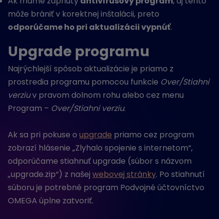
Ak máme zapnutý
antivírusový program
, aj tento
môže brániť v korektnej inštalácii, preto
odporúčame ho pri aktualizácii vypnúť
.
Upgrade programu
Najrýchlejší spôsob aktualizácie je priamo z
prostredia programu pomocou funkcie
Over/Stiahni
verziu
v pravom dolnom rohu alebo cez menu
Program –
Over/Stiahni verziu
.
Ak sa pri pokuse o
upgrade
priamo cez program
zobrazí hlásenie „Zlyhalo spojenie s internetom“,
odporúčame stiahnuť upgrade (súbor s názvom
„upgrade.zip“) z našej
webovej stránky
. Po stiahnutí
súboru je potrebné program Podvojné účtovníctvo
OMEGA úplne zatvoriť.