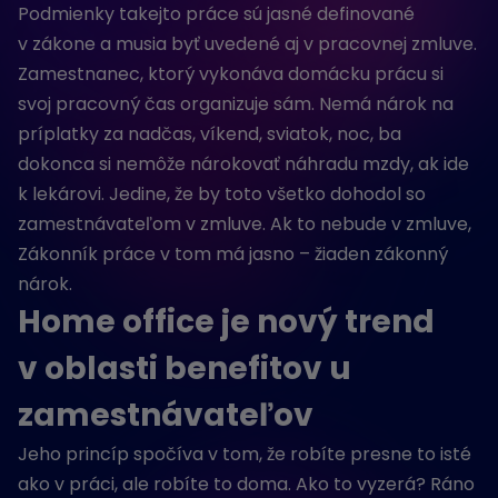
Podmienky takejto práce sú jasné definované
v zákone a musia byť uvedené aj v pracovnej zmluve.
Zamestnanec, ktorý vykonáva domácku prácu si
svoj pracovný čas organizuje sám. Nemá nárok na
príplatky za nadčas, víkend, sviatok, noc, ba
dokonca si nemôže nárokovať náhradu mzdy, ak ide
k lekárovi. Jedine, že by toto všetko dohodol so
zamestnávateľom v zmluve. Ak to nebude v zmluve,
Zákonník práce v tom má jasno – žiaden zákonný
nárok.
Home office je nový trend
v oblasti benefitov u
zamestnávateľov
Jeho princíp spočíva v tom, že robíte presne to isté
ako v práci, ale robíte to doma. Ako to vyzerá? Ráno