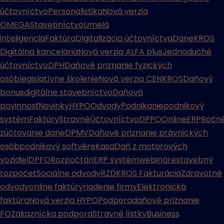
účtovníctvo
Personalistika
Nová verzia
OMEGA
Stavebníctvo
Umelá
inteligencia
Faktúra
DIgitalizácia účtovníctva
Dane
KROS
Digitálna kancelária
Nová verzia ALFA plus
Jednoduché
účtovníctvo
DPH
Daňové priznanie fyzických
osôb
legislatívne školenie
Nová verzia CENKROS
Daňový
bonus
digitálne stavebníctvo
Daňová
povinnosť
Novinky
HYPO
Odvody
Podnikanie
podnikový
systém
Faktúry
Stravné
Účtovníctvo
DPPO
Online
ERP
Ročn
zúčtovanie dane
DPMV
Daňové priznanie právnických
osôb
podnikový softvér
eKasa
Daň z motorových
vozidiel
DPFO
Rozpočtári
ERP systém
webináre
stavebný
rozpočet
Sociálne odvody
RZD
KROS Fakturácia
Zdravotné
odvody
online faktúry
riadenie firmy
Elektronická
faktúra
Nová verzia HYPO
Podpora
daňové priznanie
FO
Zákaznícka podpora
Stravné lístky
Business