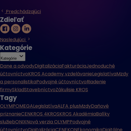
Predchádzajúci
Zdieľať
Nasledujúci
Kategórie
Kategórie
Dane a odvody
Digitalizácia
Fakturácia
Jednoduché
účtovníctvo
KROS Academy vzdelávanie
Legislatíva
Mzdy
a personalistika
Podvojné účtovníctvo
Riadenie
firmy
Sklad
Stavebníctvo
Zákulisie KROS
Tagy
OLYMP
OMEGA
Legislatíva
ALFA plus
Mzdy
Daňové
priznanie
CENKROS 4
KROS
KROS Akadémia
Balíky
služieb
ONIX
Nová verzia OLYMP
Podvojné
účtovníctvo
Digitalizácia
CENEKON
Ekonomika
Digitálne