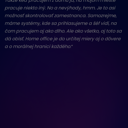
Takže keď pracujem z domu ja, na mojom mieste
pracuje niekto iný.
No a nevýhody, hmm. Je to asi
možnosť skontrolovať zamestnanca. Samozrejme,
máme systémy, kde sa prihlasujeme a šéf vidí, na
čom pracujem aj ako dlho. Ale ako všetko, aj toto sa
dá obísť. Home office je do určitej miery aj o dôvere
a o morálnej hranici každého
.“