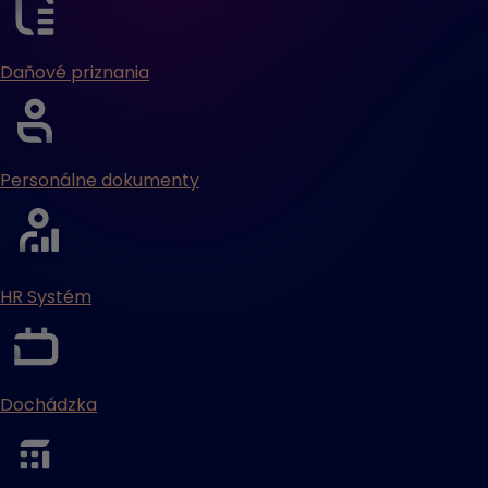
Daňové priznania
Personálne dokumenty
HR Systém
Dochádzka