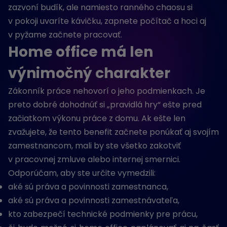
zazvoní budík, ale namiesto ranného chaosu si
v pokoji uvaríte kávičku, zapnete počítač a hoci aj
v pyžame začnete pracovať.
Home office má len
výnimočný charakter
Zákonník práce nehovorí o jeho podmienkach. Je
preto dobré dohodnúť si „pravidlá hry“ ešte pred
začiatkom výkonu práce z domu. Ak ešte len
zvažujete, že tento benefit začnete ponúkať aj svojím
zamestnancom, mali by ste všetko zakotviť
v pracovnej zmluve alebo internej smernici.
Odporúčam, aby ste určite vymedzili:
aké sú práva a povinnosti zamestnanca,
aké sú práva a povinnosti zamestnávateľa,
kto zabezpečí technické podmienky pre prácu,