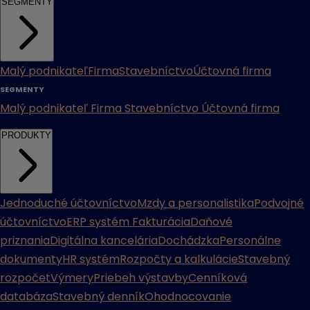
SEGMENTY
Malý podnikateľ
Firma
Stavebníctvo
Účtovná firma
SEGMENTY
Malý podnikateľ
Firma
Stavebníctvo
Účtovná firma
PRODUKTY
Jednoduché účtovníctvo
Mzdy a personalistika
Podvojné
účtovníctvo
ERP systém
Fakturácia
Daňové
priznania
Digitálna kancelária
Dochádzka
Personálne
dokumenty
HR systém
Rozpočty a kalkulácie
Stavebný
rozpočet
Výmery
Priebeh výstavby
Cenníková
databáza
Stavebný denník
Ohodnocovanie