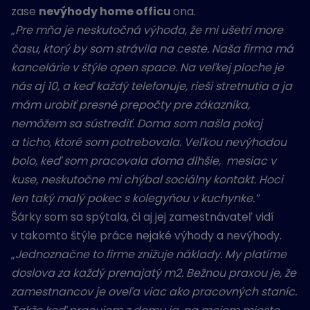
zase
nevýhody home officu
ona.
„Pre mňa je neskutočná výhoda, že mi ušetrí more
času, ktorý by som strávila na ceste. Naša firma má
kancelárie v štýle open space. Na veľkej ploche je
nás aj 10, a keď každý telefonuje, rieši stretnutia a ja
mám urobiť presné prepočty pre zákazníka,
nemôžem sa sústrediť. Doma som našla pokoj
a ticho, ktoré som potrebovala.
Veľkou nevýhodou
bolo, keď som pracovala doma dlhšie, mesiac v
kuse, neskutočne mi chýbal sociálny kontakt. Hoci
len taký malý pokec s kolegyňou v kuchynke.”
Šárky som sa spýtala, či aj jej zamestnávateľ vidí
v takomto štýle práce nejaké výhody a nevýhody.
„
Jednoznačne to firme znižuje náklady. My platíme
doslova za každý prenajatý m2. Bežnou praxou je, že
zamestnancov je oveľa viac ako pracovných staníc.