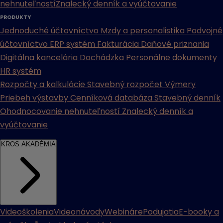
nehnuteľností
Znalecký denník a vyúčtovanie
PRODUKTY
Jednoduché účtovníctvo
Mzdy a personalistika
Podvojné
účtovníctvo
ERP systém
Fakturácia
Daňové priznania
Digitálna kancelária
Dochádzka
Personálne dokumenty
HR systém
Rozpočty a kalkulácie
Stavebný rozpočet
Výmery
Priebeh výstavby
Cenníková databáza
Stavebný denník
Ohodnocovanie nehnuteľností
Znalecký denník a
vyúčtovanie
KROS AKADÉMIA
Videoškolenia
Videonávody
Webináre
Podujatia
E-booky a