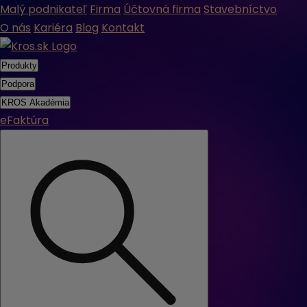
Malý podnikateľ
Firma
Účtovná firma
Stavebníctvo
O nás
Kariéra
Blog
Kontakt
Produkty
Podpora
KROS Akadémia
eFaktúra