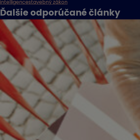
intelligence
stavebný zákon
Ďalšie odporúčané
články