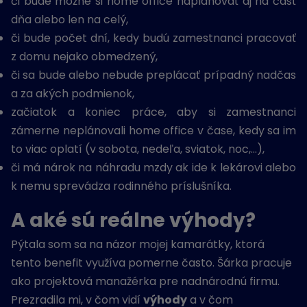
či bude možné si home office naplánovať aj na časť
dňa alebo len na celý,
či bude počet dní, kedy budú zamestnanci pracovať
z domu nejako obmedzený,
či sa bude alebo nebude preplácať prípadný nadčas
a za akých podmienok,
začiatok a koniec práce, aby si zamestnanci
zámerne neplánovali home office v čase, kedy sa im
to viac oplatí (v sobota, nedeľa, sviatok, noc,…),
či má nárok na náhradu mzdy ak ide k lekárovi alebo
k nemu sprevádza rodinného príslušníka.
A aké sú reálne výhody?
Pýtala som sa na názor mojej kamarátky, ktorá
tento benefit využíva pomerne často. Šárka pracuje
ako projektová manažérka pre nadnárodnú firmu.
Prezradila mi, v čom vidí
výhody
a v čom