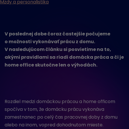
Mzdy a personalistika
V poslednej dobe čoraz častejšie počujeme
o možnosti vykonávať prácu z domu.
V nasledujúcom článku si posvietime na to,
akými pravidlami sa riadi domácka práca a či je
home office skutočne len o výhodách.
Rozdiel medzi domáckou prácou a home officom
spočíva v tom, že domácku prácu vykonáva
zamestnanec po celý čas pracovnej doby z domu
alebo na inom, vopred dohodnutom mieste.