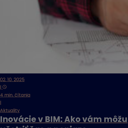
02. 10. 2025
|
4 min. čítania
|
Aktuality
Inovácie v BIM: Ako vám môžu