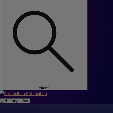
Hľadať
Prihlásiť sa
Menu