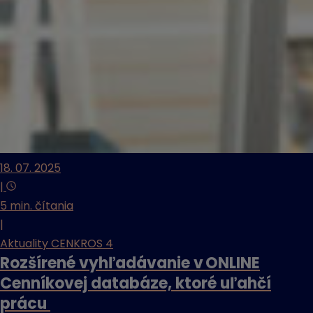
18. 07. 2025
|
5 min. čítania
|
Aktuality CENKROS 4
Rozšírené vyhľadávanie v ONLINE
Cenníkovej databáze, ktoré uľahčí
prácu