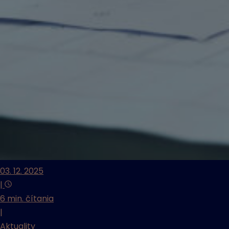
03. 12. 2025
|
6 min. čítania
|
Aktuality