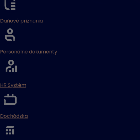
Daňové priznania
Personálne dokumenty
HR Systém
Dochádzka