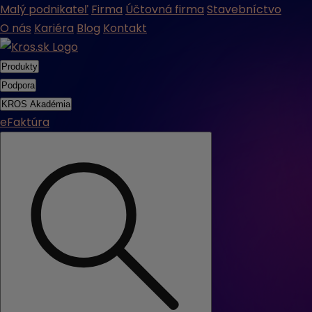
Malý podnikateľ
Firma
Účtovná firma
Stavebníctvo
O nás
Kariéra
Blog
Kontakt
Produkty
Podpora
KROS Akadémia
eFaktúra