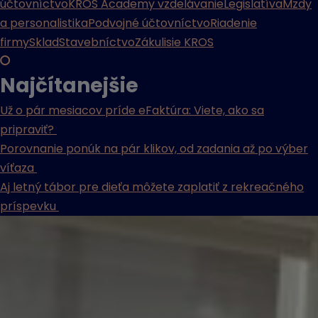
účtovníctvo
KROS Academy vzdelávanie
Legislatíva
Mzdy
a personalistika
Podvojné účtovníctvo
Riadenie
firmy
Sklad
Stavebníctvo
Zákulisie KROS
Najčítanejšie
Už o pár mesiacov príde eFaktúra: Viete, ako sa
pripraviť?
Porovnanie ponúk na pár klikov, od zadania až po výber
víťaza
Aj letný tábor pre dieťa môžete zaplatiť z rekreačného
príspevku