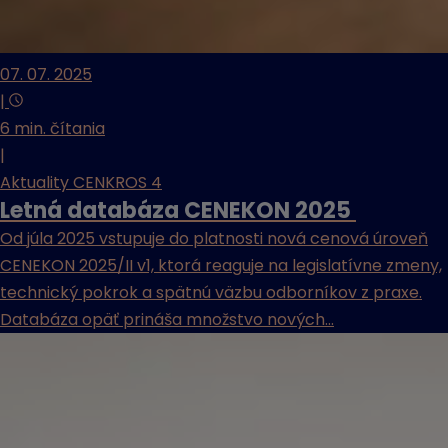
07. 07. 2025
|
6 min. čítania
|
Aktuality CENKROS 4
Letná databáza CENEKON 2025
Od júla 2025 vstupuje do platnosti nová cenová úroveň
CENEKON 2025/II v1, ktorá reaguje na legislatívne zmeny,
technický pokrok a spätnú väzbu odborníkov z praxe.
Databáza opäť prináša množstvo nových...