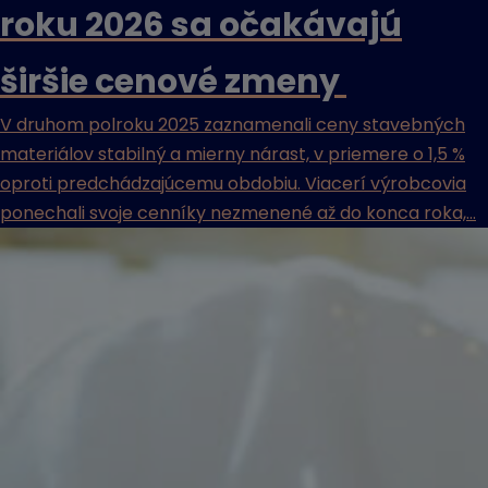
roku 2026 sa očakávajú
širšie cenové zmeny
V druhom polroku 2025 zaznamenali ceny stavebných
materiálov stabilný a mierny nárast, v priemere o 1,5 %
oproti predchádzajúcemu obdobiu. Viacerí výrobcovia
ponechali svoje cenníky nezmenené až do konca roka,...