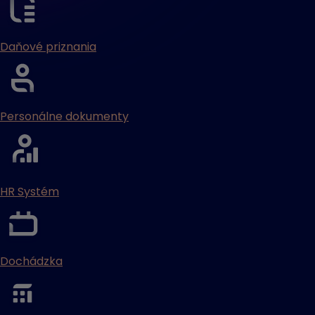
Daňové priznania
Personálne dokumenty
HR Systém
Dochádzka