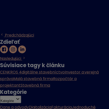
Predchádzajúci
Zdieľať
Nasledujúci
Súvisiace tagy k článku
CENKROS 4
digitálne stavebníctvo
Investor a verejná
správa
Malá stavebná firma
Rozpočtár a
projektant
Stavebná firma
Kategórie
Kategórie
Dane a odvody
Digitalizácia
Fakturácia
Jednoduché