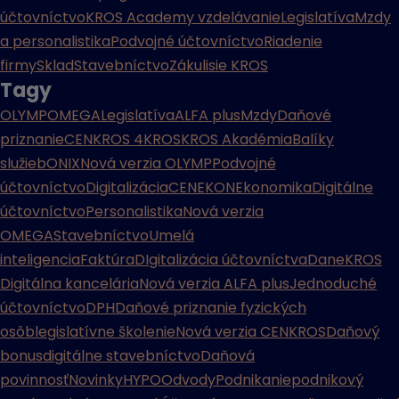
účtovníctvo
KROS Academy vzdelávanie
Legislatíva
Mzdy
a personalistika
Podvojné účtovníctvo
Riadenie
firmy
Sklad
Stavebníctvo
Zákulisie KROS
Tagy
OLYMP
OMEGA
Legislatíva
ALFA plus
Mzdy
Daňové
priznanie
CENKROS 4
KROS
KROS Akadémia
Balíky
služieb
ONIX
Nová verzia OLYMP
Podvojné
účtovníctvo
Digitalizácia
CENEKON
Ekonomika
Digitálne
účtovníctvo
Personalistika
Nová verzia
OMEGA
Stavebníctvo
Umelá
inteligencia
Faktúra
DIgitalizácia účtovníctva
Dane
KROS
Digitálna kancelária
Nová verzia ALFA plus
Jednoduché
účtovníctvo
DPH
Daňové priznanie fyzických
osôb
legislatívne školenie
Nová verzia CENKROS
Daňový
bonus
digitálne stavebníctvo
Daňová
povinnosť
Novinky
HYPO
Odvody
Podnikanie
podnikový