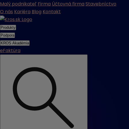
Malý podnikateľ
Firma
Účtovná firma
Stavebníctvo
O nás
Kariéra
Blog
Kontakt
Produkty
Podpora
KROS Akadémia
eFaktúra