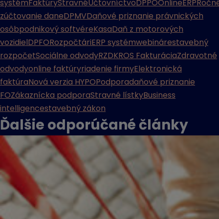
systém
Faktúry
Stravné
Účtovníctvo
DPPO
Online
ERP
Ročn
zúčtovanie dane
DPMV
Daňové priznanie právnických
osôb
podnikový softvér
eKasa
Daň z motorových
vozidiel
DPFO
Rozpočtári
ERP systém
webináre
stavebný
rozpočet
Sociálne odvody
RZD
KROS Fakturácia
Zdravotné
odvody
online faktúry
riadenie firmy
Elektronická
faktúra
Nová verzia HYPO
Podpora
daňové priznanie
FO
Zákaznícka podpora
Stravné lístky
Business
intelligence
stavebný zákon
Ďalšie odporúčané
články