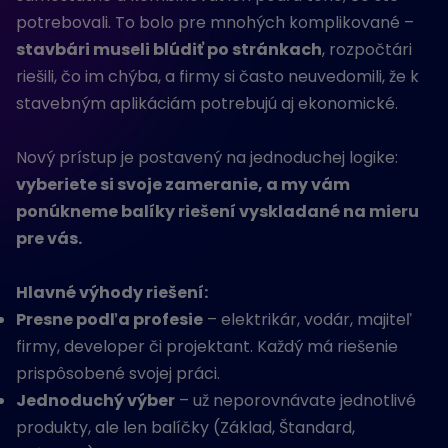
potrebovali. To bolo pre mnohých komplikované –
stavbári museli blúdiť po stránkach
, rozpočtári
riešili, čo im chýba, a firmy si často neuvedomili, že k
stavebným aplikáciám potrebujú aj ekonomické.
Nový prístup je postavený na jednoduchej logike:
vyberiete si svoje zameranie, a my vám
ponúkneme balíky riešení vyskladané na mieru
pre vás.
Hlavné výhody riešení:
Presne podľa profesie
– elektrikár, vodár, majiteľ
firmy, developer či projektant. Každý má riešenie
prispôsobené svojej práci.
Jednoduchý výber
– už neporovnávate jednotlivé
produkty, ale len balíčky (Základ, Štandard,