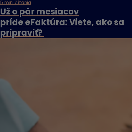
5 min. čítania
Už o pár mesiacov
príde eFaktúra: Viete, ako sa
pripraviť?