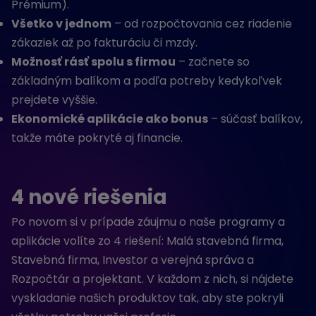
Prémium).
Všetko v jednom
– od rozpočtovania cez riadenie
zákaziek až po fakturáciu či mzdy.
Možnosť rásť spolu s firmou
– začnete so
základným balíkom a podľa potreby kedykoľvek
prejdete vyššie.
Ekonomické aplikácie ako bonus
– súčasť balíkov,
takže máte pokryté aj financie.
4 nové riešenia
Po novom si v prípade záujmu o naše programy a
aplikácie volíte zo 4 riešení: Malá stavebná firma,
Stavebná firma, Investor a verejná správa a
Rozpočtár a projektant. V každom z nich, si nájdete
vyskladanie našich produktov tak, aby ste pokryli