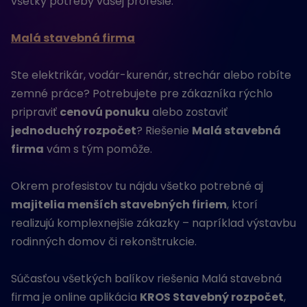
všetky potreby vašej profesie.
Malá stavebná firma
Ste elektrikár, vodár-kurenár, strechár alebo robíte
zemné práce? Potrebujete pre zákazníka rýchlo
pripraviť
cenovú ponuku
alebo zostaviť
jednoduchý rozpočet
? Riešenie
Malá stavebná
firma
vám s tým pomôže.
Okrem profesistov tu nájdu všetko potrebné aj
majitelia menších stavebných firiem
, ktorí
realizujú komplexnejšie zákazky – napríklad výstavbu
rodinných domov či rekonštrukcie.
Súčasťou všetkých balíkov riešenia Malá stavebná
firma je online aplikácia
KROS Stavebný rozpočet
,