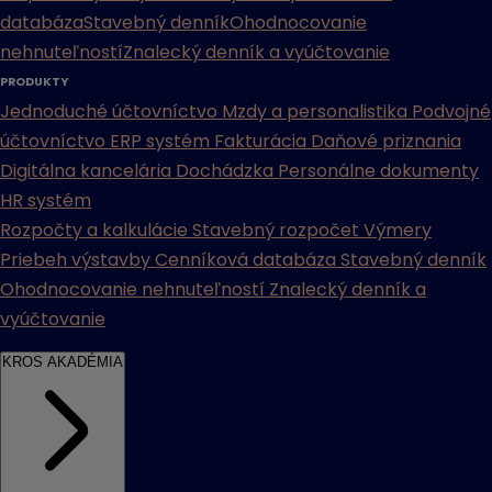
databáza
Stavebný denník
Ohodnocovanie
nehnuteľností
Znalecký denník a vyúčtovanie
PRODUKTY
Jednoduché účtovníctvo
Mzdy a personalistika
Podvojné
účtovníctvo
ERP systém
Fakturácia
Daňové priznania
Digitálna kancelária
Dochádzka
Personálne dokumenty
HR systém
Rozpočty a kalkulácie
Stavebný rozpočet
Výmery
Priebeh výstavby
Cenníková databáza
Stavebný denník
Ohodnocovanie nehnuteľností
Znalecký denník a
vyúčtovanie
KROS AKADÉMIA