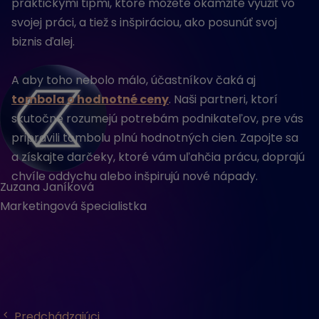
praktickými tipmi, ktoré môžete okamžite využiť vo
svojej práci, a tiež s inšpiráciou, ako posunúť svoj
biznis ďalej.
A aby toho nebolo málo, účastníkov čaká aj
tombola o hodnotné ceny
. Naši partneri, ktorí
skutočne rozumejú potrebám podnikateľov, pre vás
pripravili tombolu plnú hodnotných cien. Zapojte sa
a získajte darčeky, ktoré vám uľahčia prácu, doprajú
chvíle oddychu alebo inšpirujú nové nápady.
Zuzana Janíková
Marketingová špecialistka
Predchádzajúci