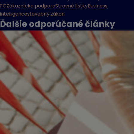
FO
Zákaznícka podpora
Stravné lístky
Business
intelligence
stavebný zákon
Ďalšie odporúčané
články