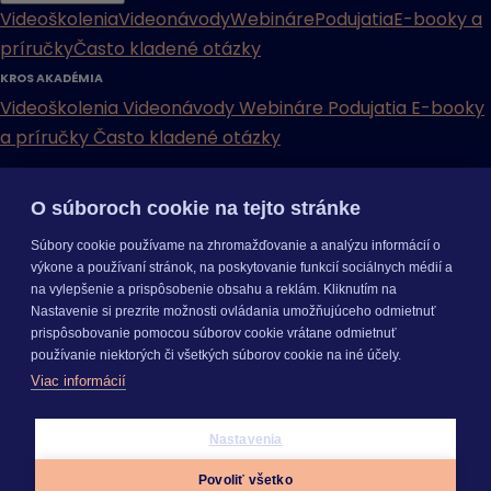
Videoškolenia
Videonávody
Webináre
Podujatia
E-booky a
príručky
Často kladené otázky
KROS AKADÉMIA
Videoškolenia
Videonávody
Webináre
Podujatia
E-booky
a príručky
Často kladené otázky
INÉ
O súboroch cookie na tejto stránke
Cenníky
Odporučte nás
Právne dokumenty
Odporúčaná
Súbory cookie používame na zhromažďovanie a analýzu informácií o
konfigurácia
Aktualizácia verzií
Mobilné aplikácie
výkone a používaní stránok, na poskytovanie funkcií sociálnych médií a
na vylepšenie a prispôsobenie obsahu a reklám. Kliknutím na
INÉ
Nastavenie si prezrite možnosti ovládania umožňujúceho odmietnuť
Cenníky
Odporučte nás
Právne dokumenty
Odporúčaná
prispôsobovanie pomocou súborov cookie vrátane odmietnuť
konfigurácia
Aktualizácia verzií
Mobilné aplikácie
používanie niektorých či všetkých súborov cookie na iné účely.
Odoberajte
NOVINKY
Viac informácií
O nás
Kariéra
Pre média
Nastavenie cookies
Copyright © 2026 KROS a. s.
Nastavenia
Prihlásiť sa
Povoliť všetko