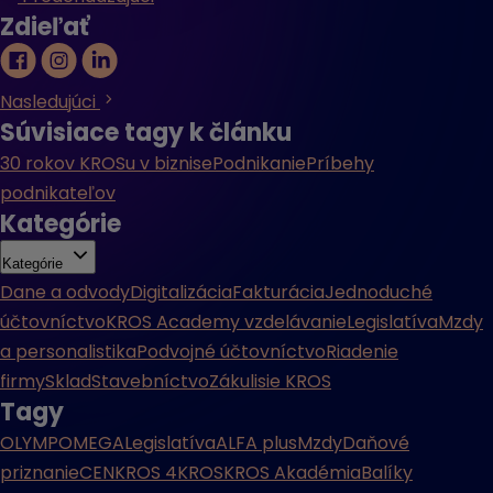
Zdieľať
Nasledujúci
Súvisiace tagy k článku
30 rokov KROSu v biznise
Podnikanie
Príbehy
podnikateľov
Kategórie
Kategórie
Dane a odvody
Digitalizácia
Fakturácia
Jednoduché
účtovníctvo
KROS Academy vzdelávanie
Legislatíva
Mzdy
a personalistika
Podvojné účtovníctvo
Riadenie
firmy
Sklad
Stavebníctvo
Zákulisie KROS
Tagy
OLYMP
OMEGA
Legislatíva
ALFA plus
Mzdy
Daňové
priznanie
CENKROS 4
KROS
KROS Akadémia
Balíky