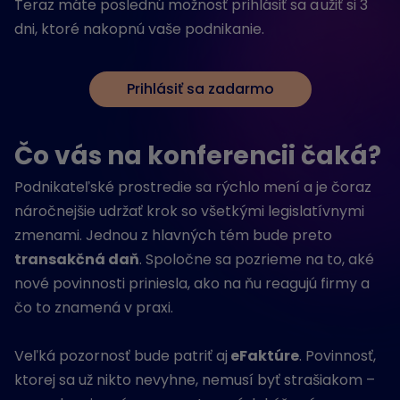
Teraz máte poslednú možnosť prihlásiť sa a užiť si 3
dni, ktoré nakopnú vaše podnikanie.
Prihlásiť sa zadarmo
Čo vás na konferencii čaká?
Podnikateľské prostredie sa rýchlo mení a je čoraz
náročnejšie udržať krok so všetkými legislatívnymi
zmenami. Jednou z hlavných tém bude preto
transakčná daň
. Spoločne sa pozrieme na to, aké
nové povinnosti priniesla, ako na ňu reagujú firmy a
čo to znamená v praxi.
Veľká pozornosť bude patriť aj
eFaktúre
. Povinnosť,
ktorej sa už nikto nevyhne, nemusí byť strašiakom –