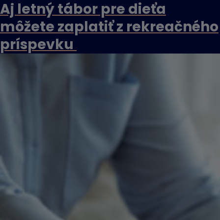
Aj letný tábor pre dieťa
môžete zaplatiť z rekreačného
príspevku