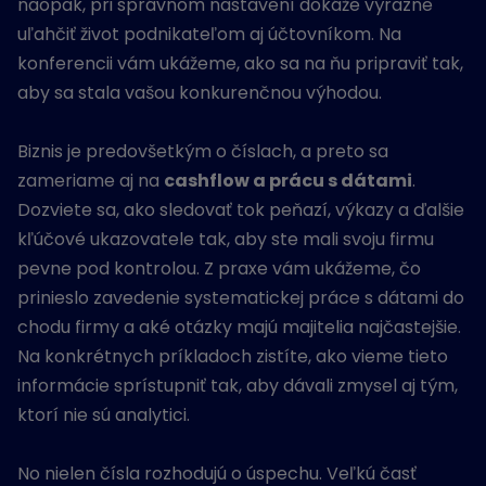
naopak, pri správnom nastavení dokáže výrazne
uľahčiť život podnikateľom aj účtovníkom. Na
konferencii vám ukážeme, ako sa na ňu pripraviť tak,
aby sa stala vašou konkurenčnou výhodou.
Biznis je predovšetkým o číslach, a preto sa
zameriame aj na
cashflow a prácu s dátami
.
Dozviete sa, ako sledovať tok peňazí, výkazy a ďalšie
kľúčové ukazovatele tak, aby ste mali svoju firmu
pevne pod kontrolou. Z praxe vám ukážeme, čo
prinieslo zavedenie systematickej práce s dátami do
chodu firmy a aké otázky majú majitelia najčastejšie.
Na konkrétnych príkladoch zistíte, ako vieme tieto
informácie sprístupniť tak, aby dávali zmysel aj tým,
ktorí nie sú analytici.
No nielen čísla rozhodujú o úspechu. Veľkú časť