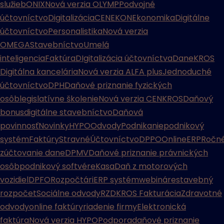
služieb
ONIX
Nová verzia OLYMP
Podvojné
účtovníctvo
Digitalizácia
CENEKON
Ekonomika
Digitálne
účtovníctvo
Personalistika
Nová verzia
OMEGA
Stavebníctvo
Umelá
inteligencia
Faktúra
DIgitalizácia účtovníctva
Dane
KROS
Digitálna kancelária
Nová verzia ALFA plus
Jednoduché
účtovníctvo
DPH
Daňové priznanie fyzických
osôb
legislatívne školenie
Nová verzia CENKROS
Daňový
bonus
digitálne stavebníctvo
Daňová
povinnosť
Novinky
HYPO
Odvody
Podnikanie
podnikový
systém
Faktúry
Stravné
Účtovníctvo
DPPO
Online
ERP
Ročn
zúčtovanie dane
DPMV
Daňové priznanie právnických
osôb
podnikový softvér
eKasa
Daň z motorových
vozidiel
DPFO
Rozpočtári
ERP systém
webináre
stavebný
rozpočet
Sociálne odvody
RZD
KROS Fakturácia
Zdravotné
odvody
online faktúry
riadenie firmy
Elektronická
faktúra
Nová verzia HYPO
Podpora
daňové priznanie