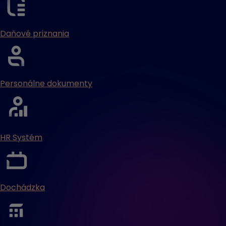
Daňové priznania
Personálne dokumenty
HR Systém
Dochádzka