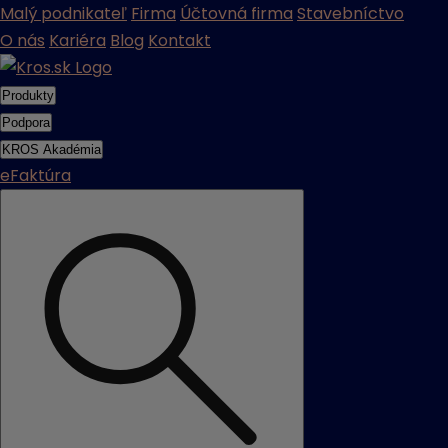
Malý podnikateľ
Firma
Účtovná firma
Stavebníctvo
O nás
Kariéra
Blog
Kontakt
Produkty
Podpora
KROS Akadémia
eFaktúra