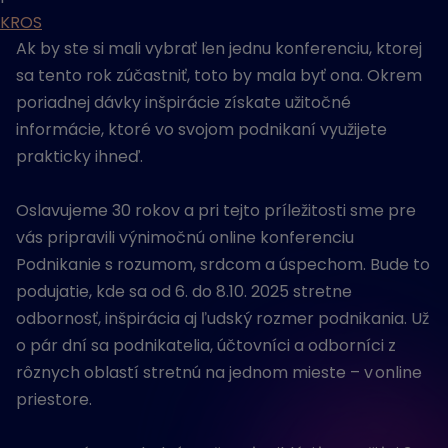
KROS
Ak by ste si mali vybrať len jednu konferenciu, ktorej
sa tento rok zúčastniť, toto by mala byť ona. Okrem
poriadnej dávky inšpirácie získate užitočné
informácie, ktoré vo svojom podnikaní využijete
prakticky ihneď.
Oslavujeme 30 rokov a pri tejto príležitosti sme pre
vás pripravili výnimočnú online konferenciu
Podnikanie s rozumom, srdcom a úspechom. Bude to
podujatie, kde sa od 6. do 8.10. 2025 stretne
odbornosť, inšpirácia aj ľudský rozmer podnikania. Už
o pár dní sa podnikatelia, účtovníci a odborníci z
rôznych oblastí stretnú na jednom mieste – v online
priestore.