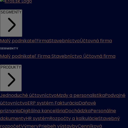
SEGMENTY
Malý podnikateľ
Firma
Stavebníctvo
Účtovná firma
SEGMENTY
Malý podnikateľ
Firma
Stavebníctvo
Účtovná firma
PRODUKTY
Jednoduché účtovníctvo
Mzdy a personalistika
Podvojné
účtovníctvo
ERP systém
Fakturácia
Daňové
priznania
Digitálna kancelária
Dochádzka
Personálne
dokumenty
HR systém
Rozpočty a kalkulácie
Stavebný
rozpočet
Výmery
Priebeh výstavby
Cenníková