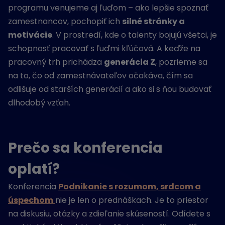
programu venujeme aj ľuďom – ako lepšie spoznať
zamestnancov, pochopiť ich
silné stránky a
motivácie
. V prostredí, kde o talenty bojujú všetci, je
schopnosť pracovať s ľuďmi kľúčová. A keďže na
pracovný trh prichádza
generácia Z
, pozrieme sa
na to, čo od zamestnávateľov očakáva, čím sa
odlišuje od starších generácií a ako si s ňou budovať
dlhodobý vzťah.
Prečo sa konferencia
oplatí?
Konferencia
Podnikanie s rozumom, srdcom a
úspechom
nie je len o prednáškach. Je to priestor
na diskusiu, otázky a zdieľanie skúseností. Odídete s