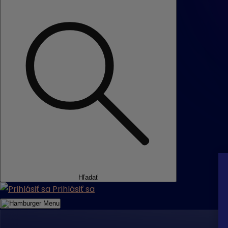
Hľadať
Prihlásiť sa
Menu