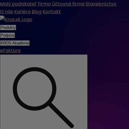
Malý podnikateľ
Firma
Účtovná firma
Stavebníctvo
O nás
Kariéra
Blog
Kontakt
Produkty
Podpora
KROS Akadémia
eFaktúra