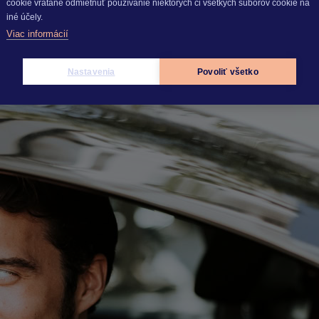
cookie vrátane odmietnuť používanie niektorých či všetkých súborov cookie na
iné účely.
Viac informácií
s: Auto na lízing, či na úver?
Nastavenia
Povoliť všetko