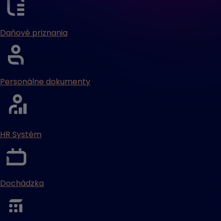
Daňové priznania
Personálne dokumenty
HR Systém
Dochádzka