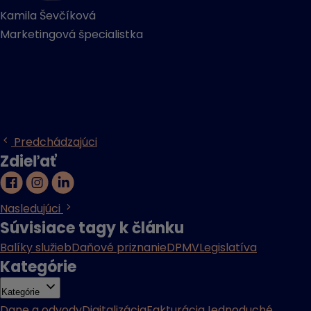
Kamila Ševčíková
Marketingová špecialistka
Predchádzajúci
Zdieľať
Nasledujúci
Súvisiace tagy k článku
Balíky služieb
Daňové priznanie
DPMV
Legislatíva
Kategórie
Kategórie
Dane a odvody
Digitalizácia
Fakturácia
Jednoduché