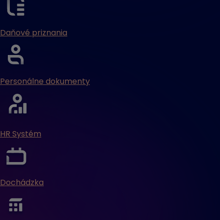
Daňové priznania
Personálne dokumenty
HR Systém
Dochádzka