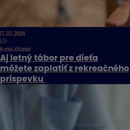
17. 07. 2026
|
8 min. čítania
Aj letný tábor pre dieťa
môžete zaplatiť z rekreačného
príspevku