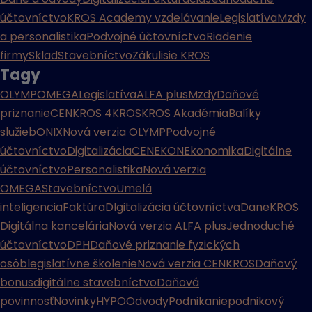
účtovníctvo
KROS Academy vzdelávanie
Legislatíva
Mzdy
a personalistika
Podvojné účtovníctvo
Riadenie
firmy
Sklad
Stavebníctvo
Zákulisie KROS
Tagy
OLYMP
OMEGA
Legislatíva
ALFA plus
Mzdy
Daňové
priznanie
CENKROS 4
KROS
KROS Akadémia
Balíky
služieb
ONIX
Nová verzia OLYMP
Podvojné
účtovníctvo
Digitalizácia
CENEKON
Ekonomika
Digitálne
účtovníctvo
Personalistika
Nová verzia
OMEGA
Stavebníctvo
Umelá
inteligencia
Faktúra
DIgitalizácia účtovníctva
Dane
KROS
Digitálna kancelária
Nová verzia ALFA plus
Jednoduché
účtovníctvo
DPH
Daňové priznanie fyzických
osôb
legislatívne školenie
Nová verzia CENKROS
Daňový
bonus
digitálne stavebníctvo
Daňová
povinnosť
Novinky
HYPO
Odvody
Podnikanie
podnikový