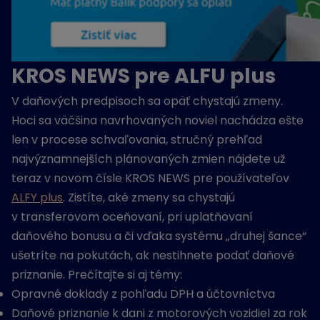
KROS NEWS pre ALFU plus
V daňových predpisoch sa opäť chystajú zmeny.
Hoci sa väčšina navrhovaných noviel nachádza ešte
len v procese schvaľovania, stručný prehľad
najvýznamnejších plánovaných zmien nájdete už
teraz v novom čísle KROS NEWS pre používateľov
ALFY plus
. Zistíte, aké zmeny sa chystajú
v transferovom oceňovaní, pri uplatňovaní
daňového bonusu a či vďaka systému „druhej šance“
ušetríte na pokutách, ak nestihnete podať daňové
priznanie. Prečítajte si aj témy:
Opravné doklady z pohľadu DPH a účtovníctva
Daňové priznanie k dani z motorových vozidiel za rok