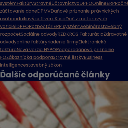
systém
Faktúry
Stravné
Účtovníctvo
DPPO
Online
ERP
Ročn
zúčtovanie dane
DPMV
Daňové priznanie právnických
osôb
podnikový softvér
eKasa
Daň z motorových
vozidiel
DPFO
Rozpočtári
ERP systém
webináre
stavebný
rozpočet
Sociálne odvody
RZD
KROS Fakturácia
Zdravotné
odvody
online faktúry
riadenie firmy
Elektronická
faktúra
Nová verzia HYPO
Podpora
daňové priznanie
FO
Zákaznícka podpora
Stravné lístky
Business
intelligence
stavebný zákon
Ďalšie odporúčané
články