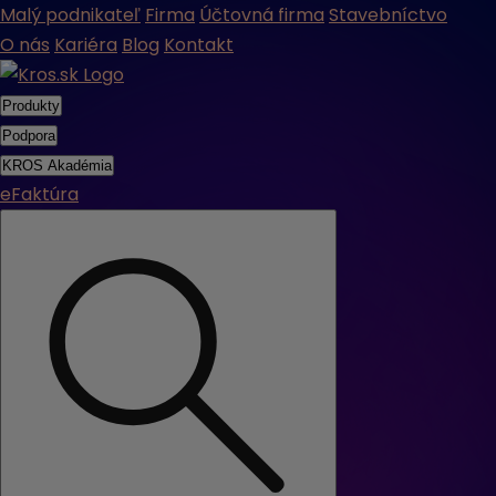
Malý podnikateľ
Firma
Účtovná firma
Stavebníctvo
O nás
Kariéra
Blog
Kontakt
Produkty
Podpora
KROS Akadémia
eFaktúra