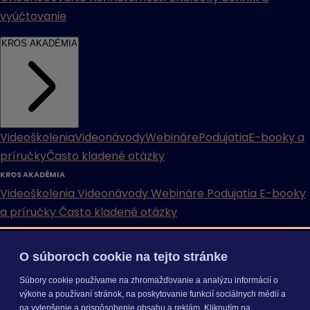
vyúčtovanie
KROS AKADÉMIA
Videoškolenia
Videonávody
Webináre
Podujatia
E-booky a
príručky
Často kladené otázky
KROS AKADÉMIA
Videoškolenia
Videonávody
Webináre
Podujatia
E-booky
a príručky
Často kladené otázky
INÉ
O súboroch cookie na tejto stránke
Cenníky
Odporučte nás
Právne dokumenty
Odporúčaná
Súbory cookie používame na zhromažďovanie a analýzu informácií o
konfigurácia
Aktualizácia verzií
Mobilné aplikácie
výkone a používaní stránok, na poskytovanie funkcií sociálnych médií a
na vylepšenie a prispôsobenie obsahu a reklám. Kliknutím na
INÉ