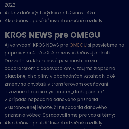
2022
Auto v daňových výdavkoch živnostníka
Ako daňovo posúdiť inventarizačné rozdiely
KROS NEWS pre OMEGU
Aj vo vydaní KROS NEWS pre
OMEGU
si posvietime na
pripravované dôležité zmeny v daňovej oblasti.
Dozviete sa, ktoré nové povinnosti hrozia
odberateľom a dodávateľom v záujme zlepšenia
platobnej disciplíny v obchodných vzťahoch, aké
zmeny sa chystajú v transferovom oceňovaní
a zoznámite sa so systémom „druhej šance“
v prípade nepodania daňového priznania
v ustanovenej lehote, či nepodania daňového
priznania vôbec. Spracovali sme pre vás aj témy:
Ako daňovo posúdiť inventarizačné rozdiely