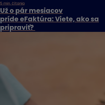
5 min. čítania
Už o pár mesiacov
príde eFaktúra: Viete, ako sa
pripraviť?