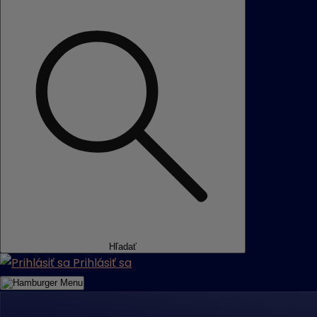
Hľadať
Prihlásiť sa
Menu