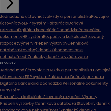
Jednoduché účtovníctvo
Mzdy a personalistika
Podvojné
účtovníctvo
ERP systém
Fakturácia
Daňové
priznania
Digitálna kancelária
Dochádzka
Personálne
dokumenty
HR systém
Rozpočty a kalkulácie
Stavebný
rozpočet
Výmery
Priebeh výstavby
Cenníková
databáza
Stavebný denník
Ohodnocovanie
nehnuteľností
Znalecký denník a vyúčtovanie
PRODUKTY
Jednoduché účtovníctvo
Mzdy a personalistika
Podvojné
účtovníctvo
ERP systém
Fakturácia
Daňové priznania
Digitálna kancelária
Dochádzka
Personálne dokumenty
HR systém
Rozpočty a kalkulácie
Stavebný rozpočet
Výmery
Priebeh výstavby
Cenníková databáza
Stavebný denník
Ohodnocovanie nehnuteľností
Znalecký denník a