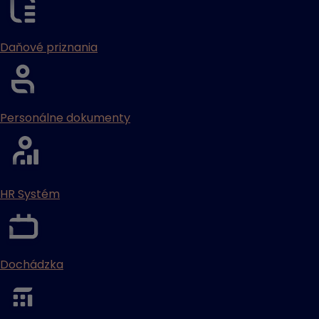
Daňové priznania
Personálne dokumenty
HR Systém
Dochádzka