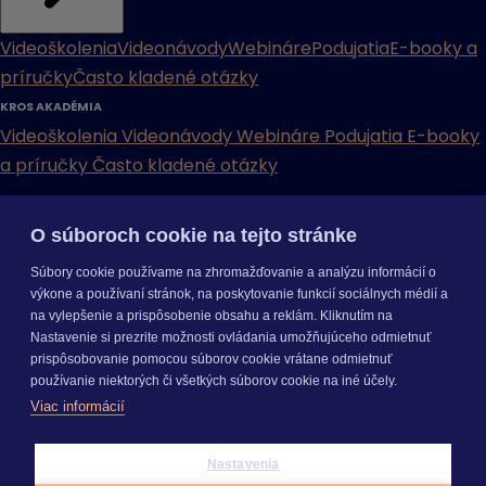
Videoškolenia
Videonávody
Webináre
Podujatia
E-booky a
príručky
Často kladené otázky
KROS AKADÉMIA
Videoškolenia
Videonávody
Webináre
Podujatia
E-booky
a príručky
Často kladené otázky
INÉ
O súboroch cookie na tejto stránke
Cenníky
Odporučte nás
Právne dokumenty
Odporúčaná
Súbory cookie používame na zhromažďovanie a analýzu informácií o
konfigurácia
Aktualizácia verzií
Mobilné aplikácie
výkone a používaní stránok, na poskytovanie funkcií sociálnych médií a
na vylepšenie a prispôsobenie obsahu a reklám. Kliknutím na
INÉ
Nastavenie si prezrite možnosti ovládania umožňujúceho odmietnuť
Cenníky
Odporučte nás
Právne dokumenty
Odporúčaná
prispôsobovanie pomocou súborov cookie vrátane odmietnuť
konfigurácia
Aktualizácia verzií
Mobilné aplikácie
používanie niektorých či všetkých súborov cookie na iné účely.
Odoberajte
NOVINKY
Viac informácií
O nás
Kariéra
Pre média
Nastavenie cookies
Copyright © 2026 KROS a. s.
Nastavenia