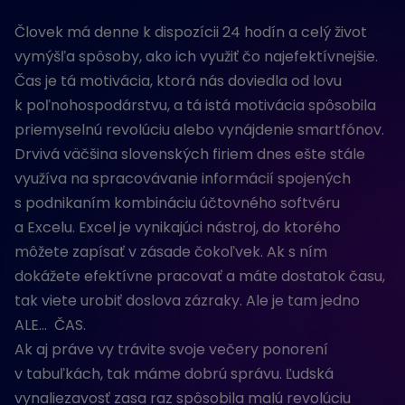
Človek má denne k dispozícii 24 hodín a celý život
vymýšľa spôsoby, ako ich využiť čo najefektívnejšie.
Čas je tá motivácia, ktorá nás doviedla od lovu
k poľnohospodárstvu, a tá istá motivácia spôsobila
priemyselnú revolúciu alebo vynájdenie smartfónov.
Drvivá väčšina slovenských firiem dnes ešte stále
využíva na spracovávanie informácií spojených
s podnikaním kombináciu účtovného softvéru
a Excelu. Excel je vynikajúci nástroj, do ktorého
môžete zapísať v zásade čokoľvek. Ak s ním
dokážete efektívne pracovať a máte dostatok času,
tak viete urobiť doslova zázraky. Ale je tam jedno
ALE… ČAS.
Ak aj práve vy trávite svoje večery ponorení
v tabuľkách, tak máme dobrú správu. Ľudská
vynaliezavosť zasa raz spôsobila malú revolúciu