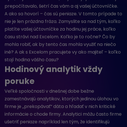
prepočítavalo, šetrí čas vám a aj vašej účtovníčke.
A ako sa hovorí – čas sú peniaze. V tomto prípade to
nie je len prázdna fráza. Zamyslite sa nad tým, koľko
platíte vašej účtovníčke za hodinu jej práce, koľko
času strávi nad Excelom. Koľko je to ročne? Čo by
mohla robiť, ak by tento čas mohla využiť na niečo
iné? A ak s Excelom pracujete vy ako majiteľ – koľko
stojí hodina vášho času?
Hodinový analytik vždy
poruke
Veľké spoločnosti v dnešnej dobe bežne
zamestnávajú analytikov, ktorých jedinou úlohou vo
firme je „prekopávať“ dáta a hľadať v nich kritické
informácie o chode firmy. Analytici môžu často firme
ušetriť peniaze napríklad len tým, že identifikujú