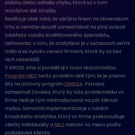
slabinu alebo odhalia chybu, ktorá sa v tom
množstve dát stratila.
Realita je však taká, že väčšina firiem na slovenskom
trhu si nemôže dovoliť zamestnávať na plný úväzok
takéhoto vysoko kvalifikovaného špecialistu,
nehovoriac o tom, že analytikov je v súčasnosti veľmi
málo a sú vysoko cenení firmami, ktoré by sa bez
nich nezaobišli.
V KROSE sme si poradili aj s touto skutočnosťou.
Program NEO
tento problém rieši tým, že je priamo
šitý na účtovný program
OMEGA
. Potreba
zamestnať človeka, ktorý by túto problematiku vo
firme riešil je tým minimalizovaná na pár kliknutí
myšou. Samotná implementácia je v rukách
krosáckeho analytika, ktorý vo firme prekonzultuje
všetky individuality a
NEO
nastaví na mieru podľa
požiadaviek klienta.