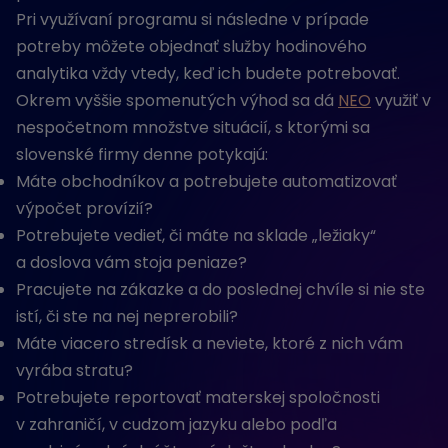
Pri využívaní programu si následne v prípade
potreby môžete objednať služby hodinového
analytika vždy vtedy, keď ich budete potrebovať.
Okrem vyššie spomenutých výhod sa dá
NEO
využiť v
nespočetnom množstve situácií, s ktorými sa
slovenské firmy denne potykajú:
Máte obchodníkov a potrebujete automatizovať
výpočet provízií?
Potrebujete vedieť, či máte na sklade „ležiaky“
a doslova vám stoja peniaze?
Pracujete na zákazke a do poslednej chvíle si nie ste
istí, či ste na nej neprerobili?
Máte viacero stredísk a neviete, ktoré z nich vám
vyrába stratu?
Potrebujete reportovať materskej spoločnosti
v zahraničí, v cudzom jazyku alebo podľa