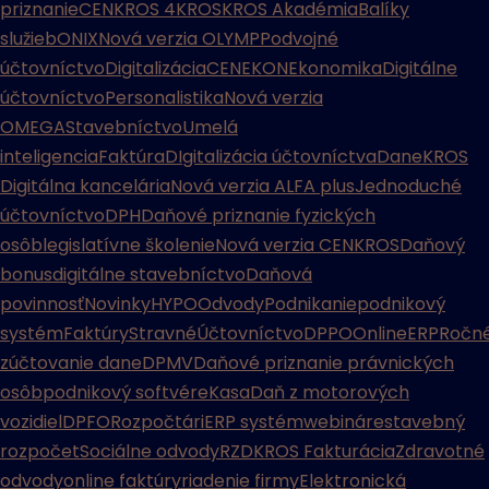
priznanie
CENKROS 4
KROS
KROS Akadémia
Balíky
služieb
ONIX
Nová verzia OLYMP
Podvojné
účtovníctvo
Digitalizácia
CENEKON
Ekonomika
Digitálne
účtovníctvo
Personalistika
Nová verzia
OMEGA
Stavebníctvo
Umelá
inteligencia
Faktúra
DIgitalizácia účtovníctva
Dane
KROS
Digitálna kancelária
Nová verzia ALFA plus
Jednoduché
účtovníctvo
DPH
Daňové priznanie fyzických
osôb
legislatívne školenie
Nová verzia CENKROS
Daňový
bonus
digitálne stavebníctvo
Daňová
povinnosť
Novinky
HYPO
Odvody
Podnikanie
podnikový
systém
Faktúry
Stravné
Účtovníctvo
DPPO
Online
ERP
Ročn
zúčtovanie dane
DPMV
Daňové priznanie právnických
osôb
podnikový softvér
eKasa
Daň z motorových
vozidiel
DPFO
Rozpočtári
ERP systém
webináre
stavebný
rozpočet
Sociálne odvody
RZD
KROS Fakturácia
Zdravotné
odvody
online faktúry
riadenie firmy
Elektronická