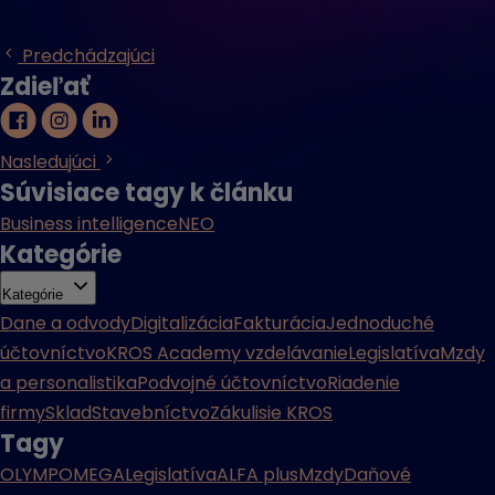
Predchádzajúci
Zdieľať
Nasledujúci
Súvisiace tagy k článku
Business intelligence
NEO
Kategórie
Kategórie
Dane a odvody
Digitalizácia
Fakturácia
Jednoduché
účtovníctvo
KROS Academy vzdelávanie
Legislatíva
Mzdy
a personalistika
Podvojné účtovníctvo
Riadenie
firmy
Sklad
Stavebníctvo
Zákulisie KROS
Tagy
OLYMP
OMEGA
Legislatíva
ALFA plus
Mzdy
Daňové