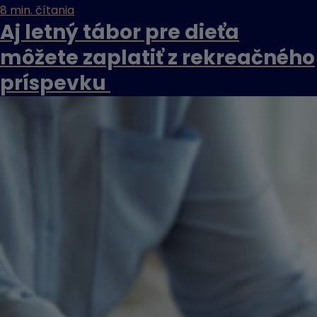
8 min. čítania
Aj letný tábor pre dieťa
môžete zaplatiť z rekreačného
príspevku