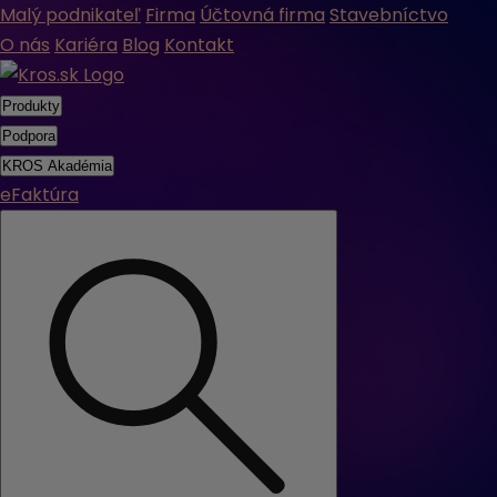
Malý podnikateľ
Firma
Účtovná firma
Stavebníctvo
O nás
Kariéra
Blog
Kontakt
Produkty
Podpora
KROS Akadémia
eFaktúra