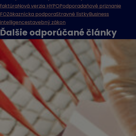
faktúra
Nová verzia HYPO
Podpora
daňové priznanie
FO
Zákaznícka podpora
Stravné lístky
Business
intelligence
stavebný zákon
Ďalšie odporúčané
články