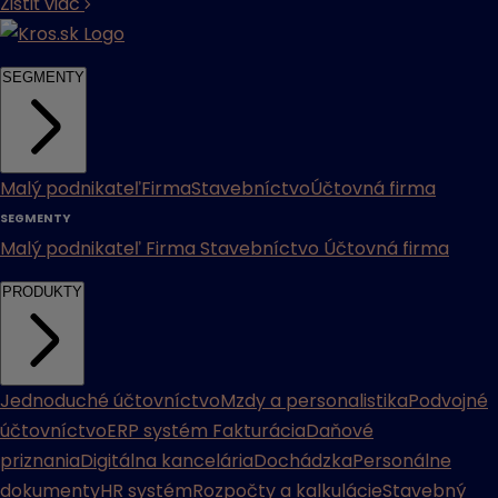
Zistiť viac
SEGMENTY
Malý podnikateľ
Firma
Stavebníctvo
Účtovná firma
SEGMENTY
Malý podnikateľ
Firma
Stavebníctvo
Účtovná firma
PRODUKTY
Jednoduché účtovníctvo
Mzdy a personalistika
Podvojné
účtovníctvo
ERP systém
Fakturácia
Daňové
priznania
Digitálna kancelária
Dochádzka
Personálne
dokumenty
HR systém
Rozpočty a kalkulácie
Stavebný