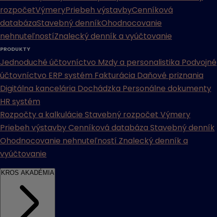
rozpočet
Výmery
Priebeh výstavby
Cenníková
databáza
Stavebný denník
Ohodnocovanie
nehnuteľností
Znalecký denník a vyúčtovanie
PRODUKTY
Jednoduché účtovníctvo
Mzdy a personalistika
Podvojné
účtovníctvo
ERP systém
Fakturácia
Daňové priznania
Digitálna kancelária
Dochádzka
Personálne dokumenty
HR systém
Rozpočty a kalkulácie
Stavebný rozpočet
Výmery
Priebeh výstavby
Cenníková databáza
Stavebný denník
Ohodnocovanie nehnuteľností
Znalecký denník a
vyúčtovanie
KROS AKADÉMIA