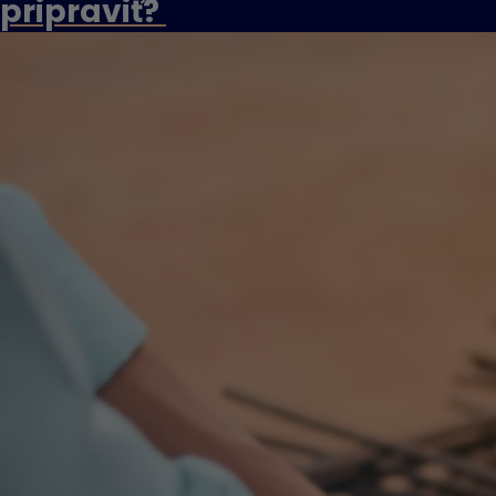
pripraviť?