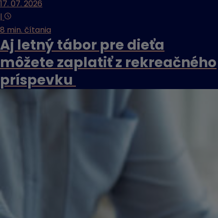
17. 07. 2026
|
8 min. čítania
Aj letný tábor pre dieťa
môžete zaplatiť z rekreačného
príspevku