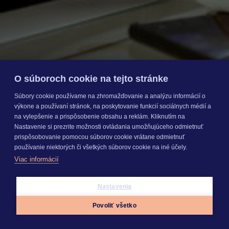
O súboroch cookie na tejto stránke
Súbory cookie používame na zhromažďovanie a analýzu informácií o
výkone a používaní stránok, na poskytovanie funkcií sociálnych médií a
na vylepšenie a prispôsobenie obsahu a reklám. Kliknutím na
Nastavenie si prezrite možnosti ovládania umožňujúceho odmietnuť
prispôsobovanie pomocou súborov cookie vrátane odmietnuť
používanie niektorých či všetkých súborov cookie na iné účely.
16. 07. 2026
Viac informácií
|
5 min. čítania
Nastavenia
Krok k digitalizácii: Prečo
Povoliť všetko
meníme prihlasovanie do