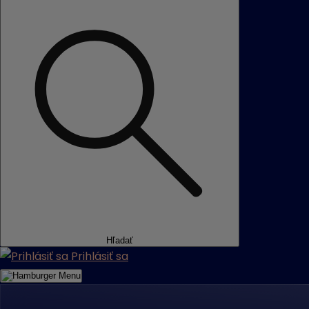
Hľadať
Prihlásiť sa
Menu