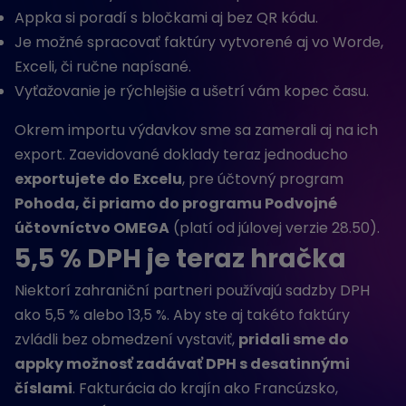
Appka si poradí s bločkami aj bez QR kódu.
Je možné spracovať faktúry vytvorené aj vo Worde,
Exceli, či ručne napísané.
Vyťažovanie je rýchlejšie a ušetrí vám kopec času.
Okrem importu výdavkov sme sa zamerali aj na ich
export. Zaevidované doklady teraz jednoducho
exportujete
do
Excelu
, pre účtovný program
Pohoda, či priamo do programu Podvojné
účtovníctvo OMEGA
(platí od júlovej verzie 28.50).
5,5 % DPH je teraz hračka
Niektorí zahraniční partneri používajú sadzby DPH
ako 5,5 % alebo 13,5 %. Aby ste aj takéto faktúry
zvládli bez obmedzení vystaviť,
pridali sme do
appky možnosť zadávať DPH s desatinnými
číslami
. Fakturácia do krajín ako Francúzsko,