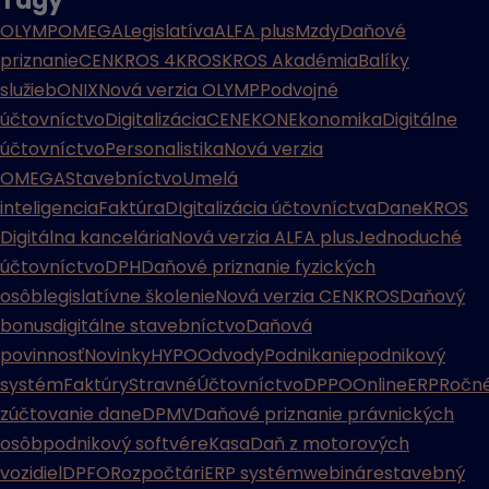
Tagy
OLYMP
OMEGA
Legislatíva
ALFA plus
Mzdy
Daňové
priznanie
CENKROS 4
KROS
KROS Akadémia
Balíky
služieb
ONIX
Nová verzia OLYMP
Podvojné
účtovníctvo
Digitalizácia
CENEKON
Ekonomika
Digitálne
účtovníctvo
Personalistika
Nová verzia
OMEGA
Stavebníctvo
Umelá
inteligencia
Faktúra
DIgitalizácia účtovníctva
Dane
KROS
Digitálna kancelária
Nová verzia ALFA plus
Jednoduché
účtovníctvo
DPH
Daňové priznanie fyzických
osôb
legislatívne školenie
Nová verzia CENKROS
Daňový
bonus
digitálne stavebníctvo
Daňová
povinnosť
Novinky
HYPO
Odvody
Podnikanie
podnikový
systém
Faktúry
Stravné
Účtovníctvo
DPPO
Online
ERP
Ročn
zúčtovanie dane
DPMV
Daňové priznanie právnických
osôb
podnikový softvér
eKasa
Daň z motorových
vozidiel
DPFO
Rozpočtári
ERP systém
webináre
stavebný