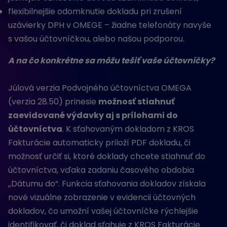
flexibilnejšie odomknutie dokladu pri zrušení
uzávierky DPH v OMEGE – žiadne telefonáty navyše
s vašou účtovníčkou, alebo našou podporou.
A na čo konkrétne sa môžu tešiť vaše účtovníčky?
Júlová verzia Podvojného účtovníctva OMEGA
(verzia 28.50) prinesie
možnosť stiahnuť
zaevidované výdavky aj s prílohami do
účtovníctva
. K sťahovaným dokladom z KROS
Fakturácie automaticky priloží PDF dokladu, či
možnosť určiť si, ktoré doklady chcete stiahnuť do
účtovníctva, vďaka zadaniu časového obdobia
„Dátumu do“. Funkcia sťahovania dokladov získala
nové vizuálne zobrazenie v evidencii účtovných
dokladov, čo umožní vašej účtovníčke rýchlejšie
identifikovať, či doklad sťahuje z KROS Fakturácie