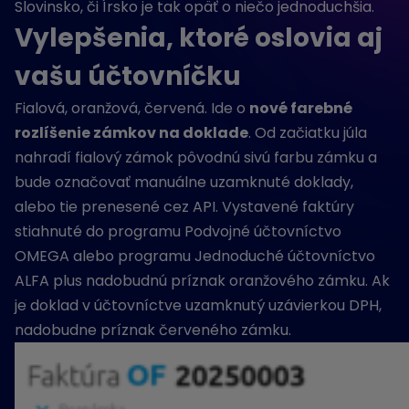
Slovinsko, či Írsko je tak opäť o niečo jednoduchšia.
Vylepšenia, ktoré oslovia aj
vašu účtovníčku
Fialová, oranžová, červená. Ide o
nové farebné
rozlíšenie zámkov na doklade
. Od začiatku júla
nahradí fialový zámok pôvodnú sivú farbu zámku a
bude označovať manuálne uzamknuté doklady,
alebo tie prenesené cez API. Vystavené faktúry
stiahnuté do programu Podvojné účtovníctvo
OMEGA alebo programu Jednoduché účtovníctvo
ALFA plus nadobudnú príznak oranžového zámku. Ak
je doklad v účtovníctve uzamknutý uzávierkou DPH,
nadobudne príznak červeného zámku.