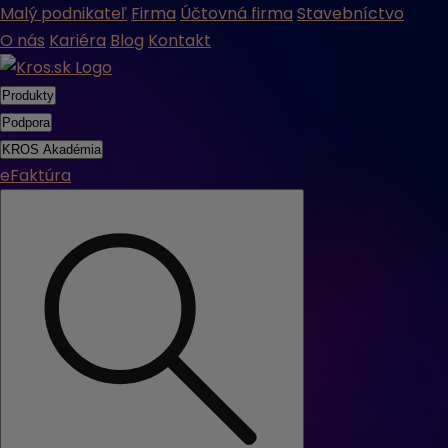
Malý podnikateľ
Firma
Účtovná firma
Stavebníctvo
O nás
Kariéra
Blog
Kontakt
Produkty
Podpora
KROS Akadémia
eFaktúra