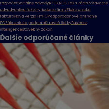
rozpočet
Sociálne odvody
RZD
KROS Fakturácia
Zdravotné
odvody
online faktúry
riadenie firmy
Elektronická
faktúra
Nová verzia HYPO
Podpora
daňové priznanie
FO
Zákaznícka podpora
Stravné lístky
Business
intelligence
stavebný zákon
Ďalšie odporúčané
články