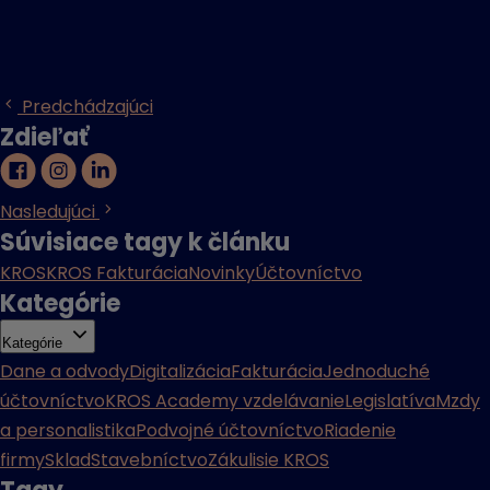
Predchádzajúci
Zdieľať
Nasledujúci
Súvisiace tagy k článku
KROS
KROS Fakturácia
Novinky
Účtovníctvo
Kategórie
Kategórie
Dane a odvody
Digitalizácia
Fakturácia
Jednoduché
účtovníctvo
KROS Academy vzdelávanie
Legislatíva
Mzdy
a personalistika
Podvojné účtovníctvo
Riadenie
firmy
Sklad
Stavebníctvo
Zákulisie KROS