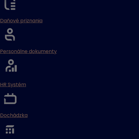
Daňové priznania
Personálne dokumenty
HR Systém
Dochádzka