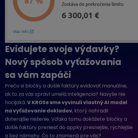
Evidujete svoje výdavky?
Nový spôsob vyťažovania
sa vám zapáči
Prečo si bločky a došlé faktúry evidovať manuálne,
ak to za vás spraví umelá inteligencia? Navyše nie
hocijaká.
V KROSe sme vyvinuli vlastný AI model
na vyťažovanie dokladov
, ktorý nahradil
doterajšie riešenie. Vďaka tomu dokážete bločky a
došlé faktúry preniesť do appky presnejšie, rýchlejšie
a bez námahy. Čo to znamená pre vás?