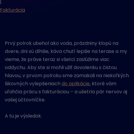
|
Fakturácia
Prvý polrok ubehol ako voda, prázdniny klopú na
dvere, dni sú dlhšie, káva chutí lepšie na terase a my
vieme, že práve teraz si všetci zaslúžime viac
oddychu. Aby ste si mohli užiť dovolenku s čistou
hlavou, v prvom polroku sme zamakali na niekoľkých
šikovných vylepšeniach
do aplikácie
, ktoré vám
uľahčia prácu s fakturáciou – a ušetria pár nervov aj
vašej účtovníčke.
A tu je výsledok.