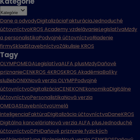
Kategórie
Kategórie
Dane a odvody
Digitalizácia
Fakturácia
Jednoduché
účtovníctvo
KROS Academy vzdelávanie
Legislatíva
Mzdy
a personalistika
Podvojné účtovníctvo
Riadenie
firmy
Sklad
Stavebníctvo
Zákulisie KROS
Tagy
OLYMP
OMEGA
Legislatíva
ALFA plus
Mzdy
Daňové
priznanie
CENKROS 4
KROS
KROS Akadémia
Balíky
služieb
ONIX
Nová verzia OLYMP
Podvojné
účtovníctvo
Digitalizácia
CENEKON
Ekonomika
Digitálne
účtovníctvo
Personalistika
Nová verzia
OMEGA
Stavebníctvo
Umelá
inteligencia
Faktúra
DIgitalizácia účtovníctva
Dane
KROS
Digitálna kancelária
Nová verzia ALFA plus
Jednoduché
účtovníctvo
DPH
Daňové priznanie fyzických
osôb
legislatívne školenie
Nová verzia CENKROS
Daňový