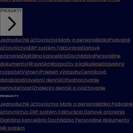
PRODUKTY
Jednoduché účtovníctvo
Mzdy a personalistika
Podvojné
účtovníctvo
ERP systém
Fakturácia
Daňové
priznania
Digitálna kancelária
Dochádzka
Personálne
dokumenty
HR systém
Rozpočty a kalkulácie
Stavebný
rozpočet
Výmery
Priebeh výstavby
Cenníková
databáza
Stavebný denník
Ohodnocovanie
nehnuteľností
Znalecký denník a vyúčtovanie
PRODUKTY
Jednoduché účtovníctvo
Mzdy a personalistika
Podvojné
účtovníctvo
ERP systém
Fakturácia
Daňové priznania
Digitálna kancelária
Dochádzka
Personálne dokumenty
HR systém