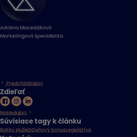
Adriána Maceášiková
Marketingová špecialistka
Predchádzajúci
Zdieľať
Nasledujúci
Súvisiace tagy k článku
Balíky služieb
Daňový bonus
Legislatíva