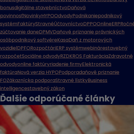
bonus
digitálne stavebníctvo
Daňová
povinnosť
Novinky
HYPO
Odvody
Podnikanie
podnikový
systém
Faktúry
Stravné
Účtovníctvo
DPPO
Online
ERP
Ročn
zúčtovanie dane
DPMV
Daňové priznanie právnických
osôb
podnikový softvér
eKasa
Daň z motorových
vozidiel
DPFO
Rozpočtári
ERP systém
webináre
stavebný
rozpočet
Sociálne odvody
RZD
KROS Fakturácia
Zdravotné
odvody
online faktúry
riadenie firmy
Elektronická
faktúra
Nová verzia HYPO
Podpora
daňové priznanie
FO
Zákaznícka podpora
Stravné lístky
Business
intelligence
stavebný zákon
Ďalšie odporúčané
články