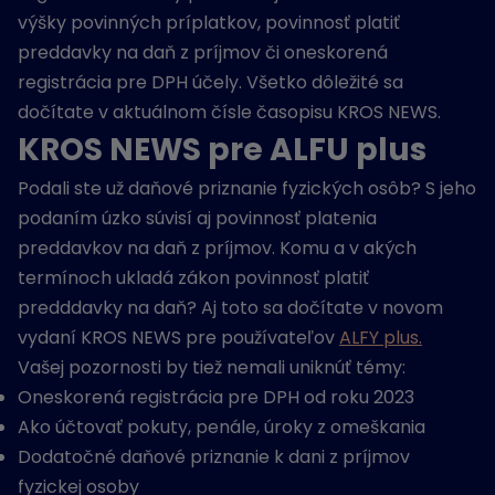
výšky povinných príplatkov, povinnosť platiť
preddavky na daň z príjmov či oneskorená
registrácia pre DPH účely. Všetko dôležité sa
dočítate v aktuálnom čísle časopisu KROS NEWS.
KROS NEWS pre ALFU plus
Podali ste už daňové priznanie fyzických osôb? S jeho
podaním úzko súvisí aj povinnosť platenia
preddavkov na daň z príjmov. Komu a v akých
termínoch ukladá zákon povinnosť platiť
predddavky na daň? Aj toto sa dočítate v novom
vydaní KROS NEWS pre používateľov
ALFY plus.
Vašej pozornosti by tiež nemali uniknúť témy:
Oneskorená registrácia pre DPH od roku 2023
Ako účtovať pokuty, penále, úroky z omeškania
Dodatočné daňové priznanie k dani z príjmov
fyzickej osoby