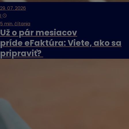
29. 07. 2026
|
5 min. čítania
Už o pár mesiacov
príde eFaktúra: Viete, ako sa
pripraviť?