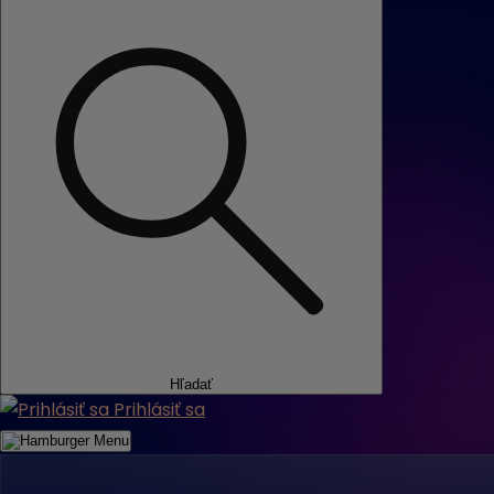
Hľadať
Prihlásiť sa
Menu