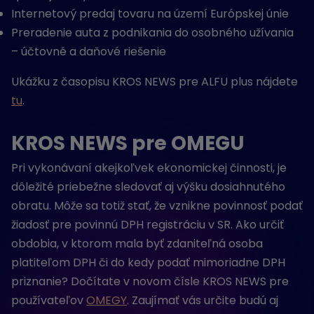
Internetový predaj tovaru na území Európskej únie
Preradenie auta z podnikania do osobného užívania
– účtovné a daňové riešenie
Ukážku z časopisu KROS NEWS pre ALFU plus nájdete
tu
.
KROS NEWS pre OMEGU
Pri vykonávaní akejkoľvek ekonomickej činnosti, je
dôležité priebežne sledovať aj výšku dosiahnutého
obratu. Môže sa totiž stať, že vznikne povinnosť podať
žiadosť pre povinnú DPH registráciu v SR. Ako určiť
obdobia, v ktorom mala byť zdaniteľná osoba
platiteľom DPH či do kedy podať mimoriadne DPH
priznanie? Dočítate v novom čísle KROS NEWS pre
používateľov
OMEGY
. Zaujímať vás určite budú aj