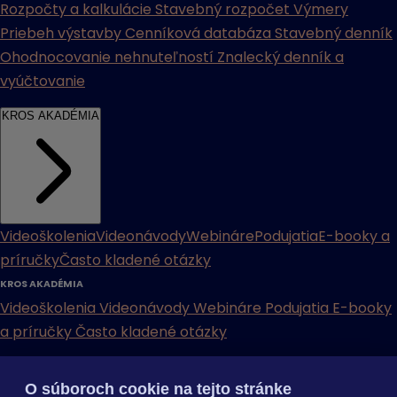
Rozpočty a kalkulácie
Stavebný rozpočet
Výmery
Priebeh výstavby
Cenníková databáza
Stavebný denník
Ohodnocovanie nehnuteľností
Znalecký denník a
vyúčtovanie
KROS AKADÉMIA
Videoškolenia
Videonávody
Webináre
Podujatia
E-booky a
príručky
Často kladené otázky
KROS AKADÉMIA
Videoškolenia
Videonávody
Webináre
Podujatia
E-booky
a príručky
Často kladené otázky
INÉ
O súboroch cookie na tejto stránke