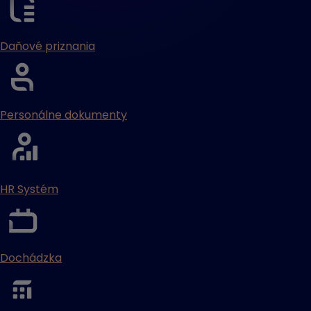
Daňové priznania
Personálne dokumenty
HR Systém
Dochádzka