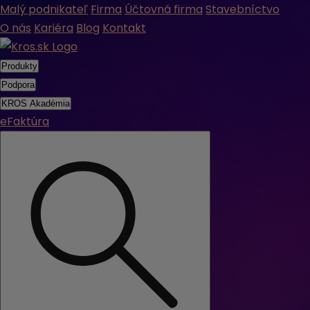
Malý podnikateľ
Firma
Účtovná firma
Stavebníctvo
O nás
Kariéra
Blog
Kontakt
Produkty
Podpora
KROS Akadémia
eFaktúra