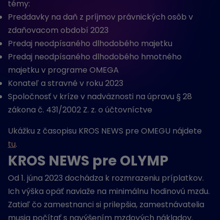
témy:
Preddavky na daň z príjmov právnických osôb v
zdaňovacom období 2023
Predaj neodpísaného dlhodobého majetku
Predaj neodpísaného dlhodobého hmotného
majetku v programe OMEGA
Konateľ a stravné v roku 2023
Spoločnosť v kríze v nadväznosti na úpravu
§
28
zákona č. 431/2002 Z. z. o účtovníctve
Ukážku z časopisu KROS NEWS pre OMEGU nájdete
tu
.
KROS NEWS pre OLYMP
Od 1. júna 2023 dochádza k rozmrazeniu príplatkov.
Ich výška opäť naviaže na minimálnu hodinovú mzdu.
Zatiaľ čo zamestnanci si prilepšia, zamestnávatelia
musia počítať s navýšením mzdových nákladov.