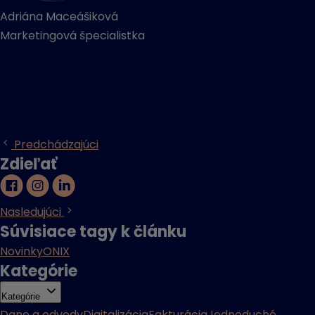
Adriána Maceášiková
Marketingová špecialistka
Predchádzajúci
Zdieľať
Nasledujúci
Súvisiace tagy k článku
Novinky
ONIX
Kategórie
Kategórie
Dane a odvody
Digitalizácia
Fakturácia
Jednoduché