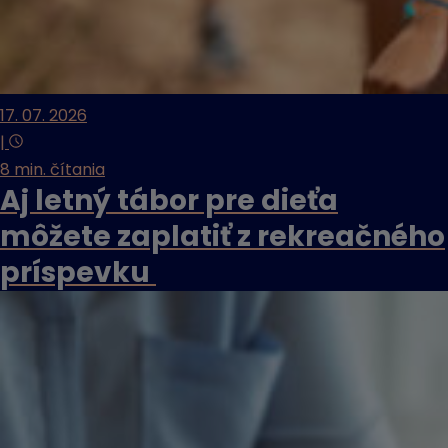
17. 07. 2026
|
8 min. čítania
Aj letný tábor pre dieťa
môžete zaplatiť z rekreačného
príspevku