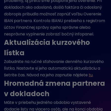
problémy, aj preto sme podporili jeho overenie. Pri
dokladoch ako odoslaná, došlá faktúra či odoslaný
dobropis pribudla možnosť zapnúť voľbu Overenie
IBAN partnera. Kontrola IBANU prebieha s registrom
účtov Finančnej správy a jeho správne alebo
nesprávne vyplnenie zobrazí bočný infopanel.
Aktualizácia kurzového
lístka
Zabudnite na ručné sťahovanie denného kurzového
lístka. Nastavte si jeho automatickú aktualizáciu a
šetrite čas. Návod na jeho zapnutie nájdete
tu
.
Hromadná zmena partnera
v dokladoch
Máte v priebehu jedného obdobia vystavené
dodacie listy na viacero osôb, ale na konci obdobia