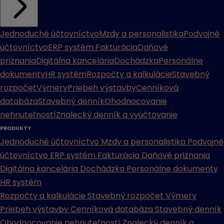
Jednoduché účtovníctvo
Mzdy a personalistika
Podvojné
účtovníctvo
ERP systém
Fakturácia
Daňové
priznania
Digitálna kancelária
Dochádzka
Personálne
dokumenty
HR systém
Rozpočty a kalkulácie
Stavebný
rozpočet
Výmery
Priebeh výstavby
Cenníková
databáza
Stavebný denník
Ohodnocovanie
nehnuteľností
Znalecký denník a vyúčtovanie
PRODUKTY
Jednoduché účtovníctvo
Mzdy a personalistika
Podvojné
účtovníctvo
ERP systém
Fakturácia
Daňové priznania
Digitálna kancelária
Dochádzka
Personálne dokumenty
HR systém
Rozpočty a kalkulácie
Stavebný rozpočet
Výmery
Priebeh výstavby
Cenníková databáza
Stavebný denník
Ohodnocovanie nehnuteľností
Znalecký denník a