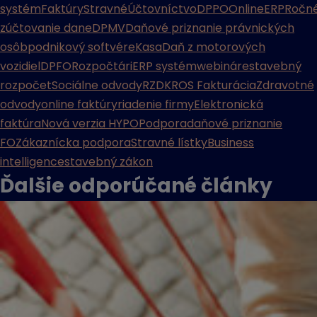
systém
Faktúry
Stravné
Účtovníctvo
DPPO
Online
ERP
Ročn
zúčtovanie dane
DPMV
Daňové priznanie právnických
osôb
podnikový softvér
eKasa
Daň z motorových
vozidiel
DPFO
Rozpočtári
ERP systém
webináre
stavebný
rozpočet
Sociálne odvody
RZD
KROS Fakturácia
Zdravotné
odvody
online faktúry
riadenie firmy
Elektronická
faktúra
Nová verzia HYPO
Podpora
daňové priznanie
FO
Zákaznícka podpora
Stravné lístky
Business
intelligence
stavebný zákon
Ďalšie odporúčané
články