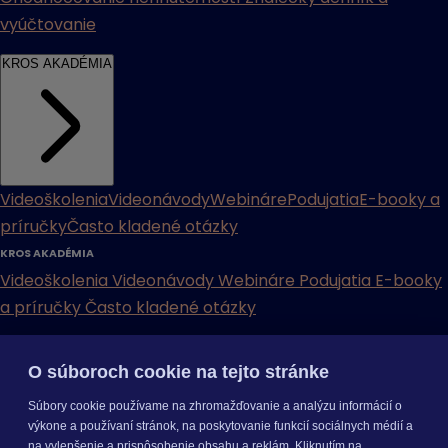
vyúčtovanie
KROS AKADÉMIA
Videoškolenia
Videonávody
Webináre
Podujatia
E-booky a
príručky
Často kladené otázky
KROS AKADÉMIA
Videoškolenia
Videonávody
Webináre
Podujatia
E-booky
a príručky
Často kladené otázky
INÉ
O súboroch cookie na tejto stránke
Cenníky
Odporučte nás
Právne dokumenty
Odporúčaná
Súbory cookie používame na zhromažďovanie a analýzu informácií o
konfigurácia
Aktualizácia verzií
Mobilné aplikácie
výkone a používaní stránok, na poskytovanie funkcií sociálnych médií a
na vylepšenie a prispôsobenie obsahu a reklám. Kliknutím na