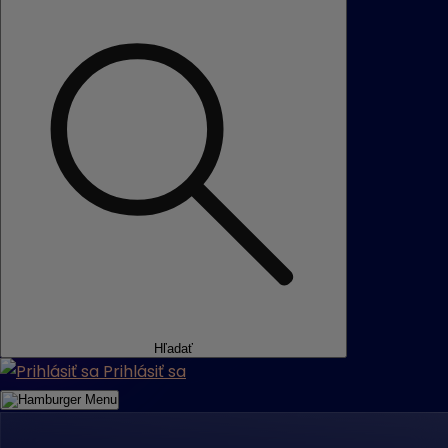
Hľadať
Prihlásiť sa
Menu