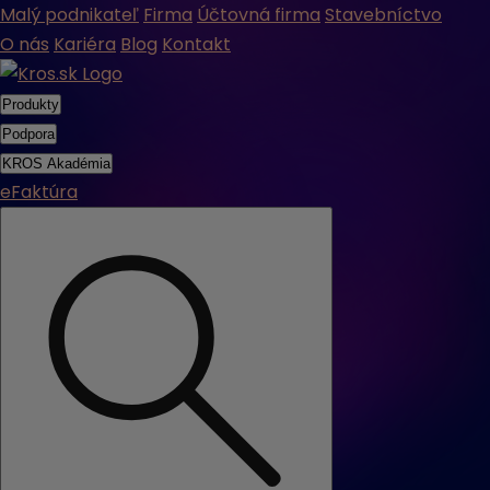
Malý podnikateľ
Firma
Účtovná firma
Stavebníctvo
O nás
Kariéra
Blog
Kontakt
Produkty
Podpora
KROS Akadémia
eFaktúra