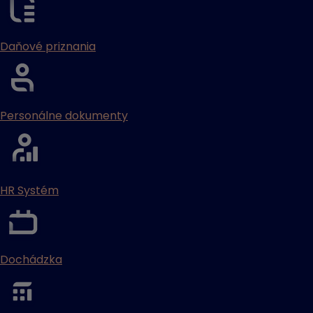
Daňové priznania
Personálne dokumenty
HR Systém
Dochádzka