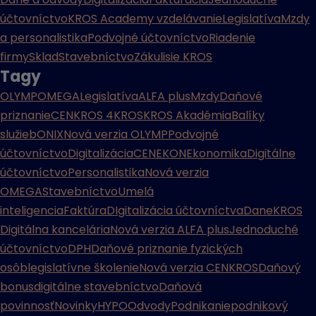
účtovníctvo
KROS Academy vzdelávanie
Legislatíva
Mzdy
a personalistika
Podvojné účtovníctvo
Riadenie
firmy
Sklad
Stavebníctvo
Zákulisie KROS
Tagy
OLYMP
OMEGA
Legislatíva
ALFA plus
Mzdy
Daňové
priznanie
CENKROS 4
KROS
KROS Akadémia
Balíky
služieb
ONIX
Nová verzia OLYMP
Podvojné
účtovníctvo
Digitalizácia
CENEKON
Ekonomika
Digitálne
účtovníctvo
Personalistika
Nová verzia
OMEGA
Stavebníctvo
Umelá
inteligencia
Faktúra
DIgitalizácia účtovníctva
Dane
KROS
Digitálna kancelária
Nová verzia ALFA plus
Jednoduché
účtovníctvo
DPH
Daňové priznanie fyzických
osôb
legislatívne školenie
Nová verzia CENKROS
Daňový
bonus
digitálne stavebníctvo
Daňová
povinnosť
Novinky
HYPO
Odvody
Podnikanie
podnikový