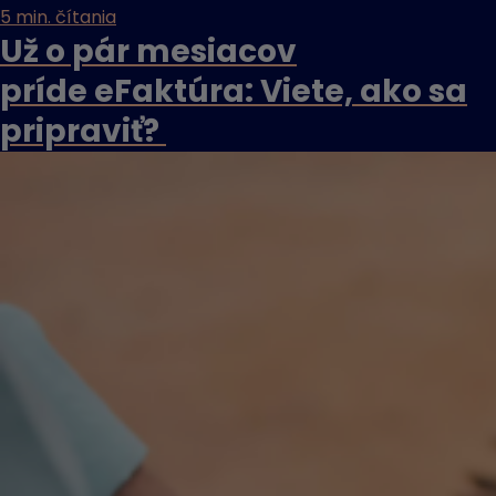
5 min. čítania
Už o pár mesiacov
príde eFaktúra: Viete, ako sa
pripraviť?