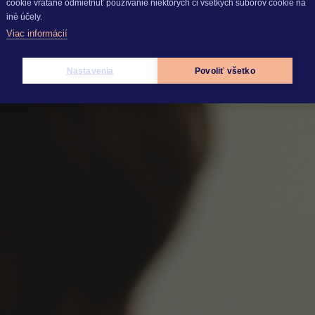
cookie vrátane odmietnuť používanie niektorých či všetkých súborov cookie na
iné účely.
Viac informácií
n
Nastavenia
Povoliť všetko