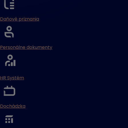
Daňové priznania
Personálne dokumenty
HR Systém
Dochádzka