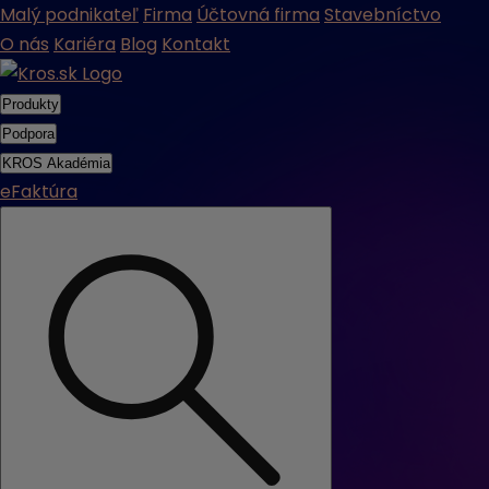
Malý podnikateľ
Firma
Účtovná firma
Stavebníctvo
O nás
Kariéra
Blog
Kontakt
Produkty
Podpora
KROS Akadémia
eFaktúra