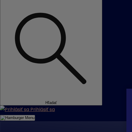
Hľadať
Prihlásiť sa
Menu