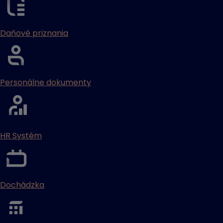
Daňové priznania
Personálne dokumenty
HR Systém
Dochádzka