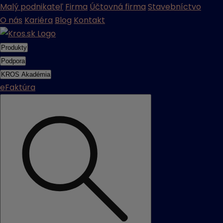
Malý podnikateľ
Firma
Účtovná firma
Stavebníctvo
O nás
Kariéra
Blog
Kontakt
Produkty
Podpora
KROS Akadémia
eFaktúra