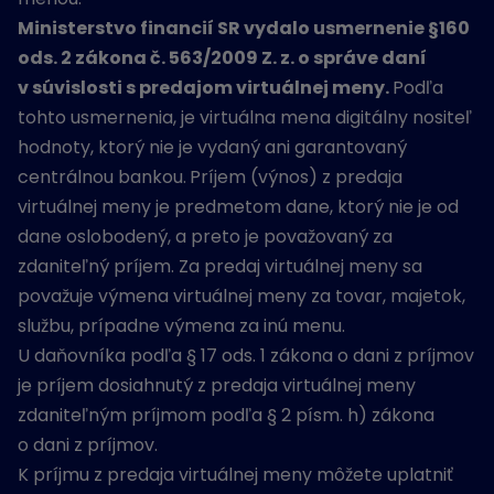
Ministerstvo financií SR vydalo usmernenie §160
ods. 2 zákona č. 563/2009 Z. z. o správe daní
v súvislosti s predajom virtuálnej meny.
Podľa
tohto usmernenia, je virtuálna mena digitálny nositeľ
hodnoty, ktorý nie je vydaný ani garantovaný
centrálnou bankou.
Príjem (výnos) z predaja
virtuálnej meny je predmetom dane, ktorý nie je od
dane oslobodený, a preto je považovaný za
zdaniteľný príjem. Za predaj virtuálnej meny sa
považuje výmena virtuálnej meny za tovar, majetok,
službu, prípadne výmena za inú menu.
U daňovníka podľa § 17 ods. 1 zákona o dani z príjmov
je príjem dosiahnutý z predaja virtuálnej meny
zdaniteľným príjmom podľa § 2 písm. h) zákona
o dani z príjmov.
K príjmu z predaja virtuálnej meny môžete uplatniť