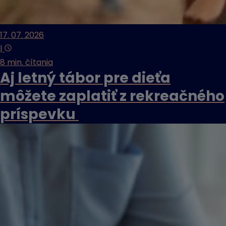
17. 07. 2026
|
8 min. čítania
Aj letný tábor pre dieťa
môžete zaplatiť z rekreačného
príspevku