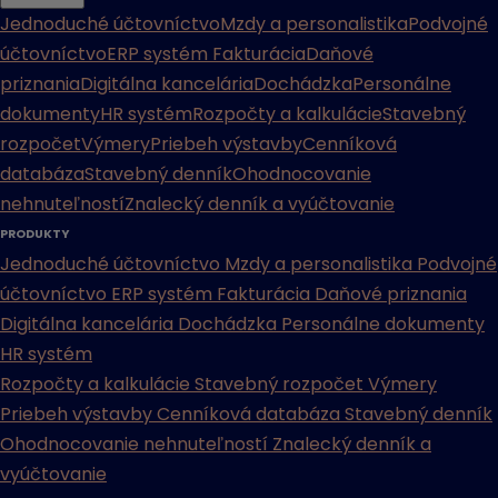
Jednoduché účtovníctvo
Mzdy a personalistika
Podvojné
účtovníctvo
ERP systém
Fakturácia
Daňové
priznania
Digitálna kancelária
Dochádzka
Personálne
dokumenty
HR systém
Rozpočty a kalkulácie
Stavebný
rozpočet
Výmery
Priebeh výstavby
Cenníková
databáza
Stavebný denník
Ohodnocovanie
nehnuteľností
Znalecký denník a vyúčtovanie
PRODUKTY
Jednoduché účtovníctvo
Mzdy a personalistika
Podvojné
účtovníctvo
ERP systém
Fakturácia
Daňové priznania
Digitálna kancelária
Dochádzka
Personálne dokumenty
HR systém
Rozpočty a kalkulácie
Stavebný rozpočet
Výmery
Priebeh výstavby
Cenníková databáza
Stavebný denník
Ohodnocovanie nehnuteľností
Znalecký denník a
vyúčtovanie