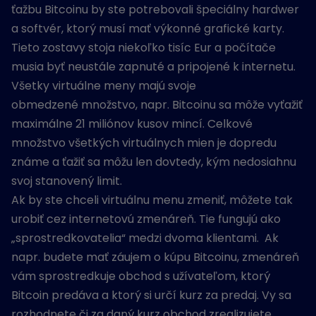
ťažbu Bitcoinu by ste potrebovali špeciálny hardwer
a softvér, ktorý musí mať výkonné grafické karty.
Tieto zostavy stoja niekoľko tisíc Eur a počítače
musia byť neustále zapnuté a pripojené k internetu.
Všetky virtuálne meny majú svoje
obmedzené množstvo, napr. Bitcoinu sa môže vyťažiť
maximálne 21 miliónov kusov mincí. Celkové
množstvo všetkých virtuálnych mien je dopredu
známe a ťažiť sa môžu len dovtedy, kým nedosiahnu
svoj stanovený limit.
Ak by ste chceli virtuálnu menu zmeniť, môžete tak
urobiť cez internetovú zmenáreň. Tie fungujú ako
„sprostredkovatelia“ medzi dvoma klientami. Ak
napr. budete mať záujem o kúpu Bitcoinu, zmenáreň
vám sprostredkuje obchod s užívateľom, ktorý
Bitcoin predáva a ktorý si určí kurz za predaj. Vy sa
rozhodnete či za daný kurz obchod zrealizujete