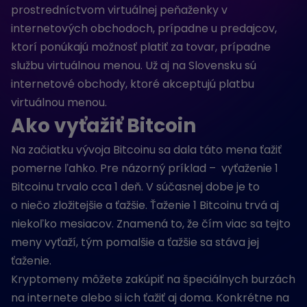
prostredníctvom virtuálnej peňaženky v
internetových obchodoch, prípadne u predajcov,
ktorí ponúkajú možnosť platiť za tovar, prípadne
službu virtuálnou menou. Už aj na Slovensku sú
internetové obchody, ktoré akceptujú platbu
virtuálnou menou.
Ako vyťažiť Bitcoin
Na začiatku vývoja Bitcoinu sa dala táto mena ťažiť
pomerne ľahko. Pre názorný príklad – vyťaženie 1
Bitcoinu trvalo cca 1 deň. V súčasnej dobe je to
o niečo zložitejšie a ťažšie. Ťaženie 1 Bitcoinu trvá aj
niekoľko mesiacov. Znamená to, že čím viac sa tejto
meny vyťaží, tým pomalšie a ťažšie sa stáva jej
ťaženie.
Kryptomeny môžete zakúpiť na špeciálnych burzách
na internete alebo si ich ťažiť aj doma. Konkrétne na