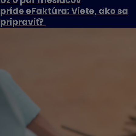
Už o pár mesiacov
príde eFaktúra: Viete, ako sa
pripraviť?