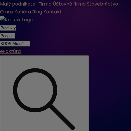
Malý podnikateľ
Firma
Účtovná firma
Stavebníctvo
O nás
Kariéra
Blog
Kontakt
Produkty
Podpora
KROS Akadémia
eFaktúra