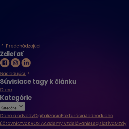
Predchádzajúci
Zdieľať
Nasledujúci
Súvisiace tagy k článku
Dane
Kategórie
Kategórie
Dane a odvody
Digitalizácia
Fakturácia
Jednoduché
účtovníctvo
KROS Academy vzdelávanie
Legislatíva
Mzdy