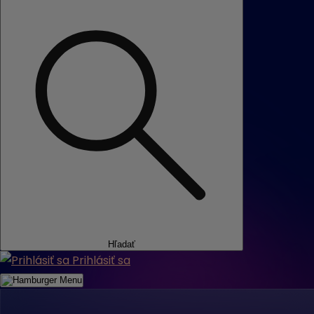
Hľadať
Prihlásiť sa
Menu