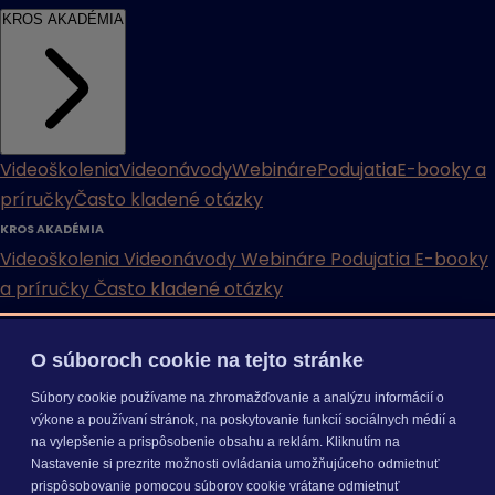
KROS AKADÉMIA
Videoškolenia
Videonávody
Webináre
Podujatia
E-booky a
príručky
Často kladené otázky
KROS AKADÉMIA
Videoškolenia
Videonávody
Webináre
Podujatia
E-booky
a príručky
Často kladené otázky
INÉ
O súboroch cookie na tejto stránke
Cenníky
Odporučte nás
Právne dokumenty
Odporúčaná
Súbory cookie používame na zhromažďovanie a analýzu informácií o
konfigurácia
Aktualizácia verzií
Mobilné aplikácie
výkone a používaní stránok, na poskytovanie funkcií sociálnych médií a
na vylepšenie a prispôsobenie obsahu a reklám. Kliknutím na
INÉ
Nastavenie si prezrite možnosti ovládania umožňujúceho odmietnuť
Cenníky
Odporučte nás
Právne dokumenty
Odporúčaná
prispôsobovanie pomocou súborov cookie vrátane odmietnuť