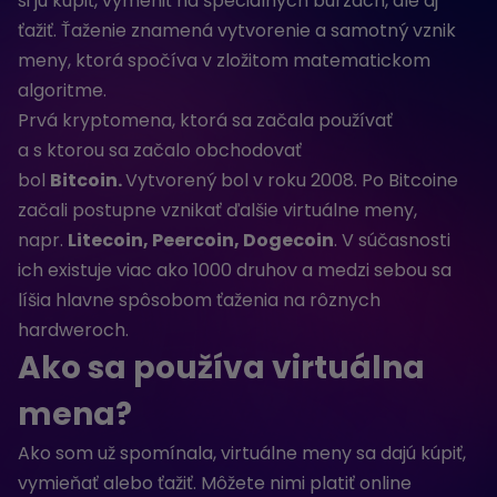
si ju kúpiť, vymeniť na špeciálnych burzách, ale aj
ťažiť. Ťaženie znamená vytvorenie a samotný vznik
meny, ktorá spočíva v zložitom matematickom
algoritme.
Prvá kryptomena, ktorá sa začala používať
a s ktorou sa začalo obchodovať
bol
Bitcoin.
Vytvorený bol v roku 2008. Po Bitcoine
začali postupne vznikať ďalšie virtuálne meny,
napr.
Litecoin, Peercoin, Dogecoin
. V súčasnosti
ich existuje viac ako 1000 druhov a medzi sebou sa
líšia hlavne spôsobom ťaženia na rôznych
hardweroch.
Ako sa používa virtuálna
mena?
Ako som už spomínala, virtuálne meny sa dajú kúpiť,
vymieňať alebo ťažiť. Môžete nimi platiť online