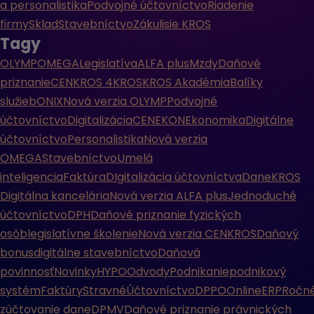
a personalistika
Podvojné účtovníctvo
Riadenie
firmy
Sklad
Stavebníctvo
Zákulisie KROS
Tagy
OLYMP
OMEGA
Legislatíva
ALFA plus
Mzdy
Daňové
priznanie
CENKROS 4
KROS
KROS Akadémia
Balíky
služieb
ONIX
Nová verzia OLYMP
Podvojné
účtovníctvo
Digitalizácia
CENEKON
Ekonomika
Digitálne
účtovníctvo
Personalistika
Nová verzia
OMEGA
Stavebníctvo
Umelá
inteligencia
Faktúra
DIgitalizácia účtovníctva
Dane
KROS
Digitálna kancelária
Nová verzia ALFA plus
Jednoduché
účtovníctvo
DPH
Daňové priznanie fyzických
osôb
legislatívne školenie
Nová verzia CENKROS
Daňový
bonus
digitálne stavebníctvo
Daňová
povinnosť
Novinky
HYPO
Odvody
Podnikanie
podnikový
systém
Faktúry
Stravné
Účtovníctvo
DPPO
Online
ERP
Ročn
zúčtovanie dane
DPMV
Daňové priznanie právnických