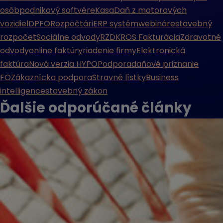
osôb
podnikový softvér
eKasa
Daň z motorových
vozidiel
DPFO
Rozpočtári
ERP systém
webináre
stavebný
rozpočet
Sociálne odvody
RZD
KROS Fakturácia
Zdravotné
odvody
online faktúry
riadenie firmy
Elektronická
faktúra
Nová verzia HYPO
Podpora
daňové priznanie
FO
Zákaznícka podpora
Stravné lístky
Business
intelligence
stavebný zákon
Ďalšie odporúčané
články