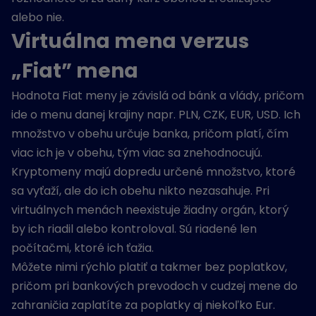
alebo nie.
Virtuálna mena verzus
„Fiat” mena
Hodnota Fiat meny je závislá od bánk a vlády, pričom
ide o menu danej krajiny napr. PLN, CZK, EUR, USD. Ich
množstvo v obehu určuje banka, pričom platí, čím
viac ich je v obehu, tým viac sa znehodnocujú.
Kryptomeny majú dopredu určené množstvo, ktoré
sa vyťaží, ale do ich obehu nikto nezasahuje. Pri
virtuálnych menách neexistuje žiadny orgán, ktorý
by ich riadil alebo kontroloval. Sú riadené len
počítačmi, ktoré ich ťažia.
Môžete nimi rýchlo platiť a takmer bez poplatkov,
pričom pri bankových prevodoch v cudzej mene do
zahraničia zaplatíte za poplatky aj niekoľko Eur.