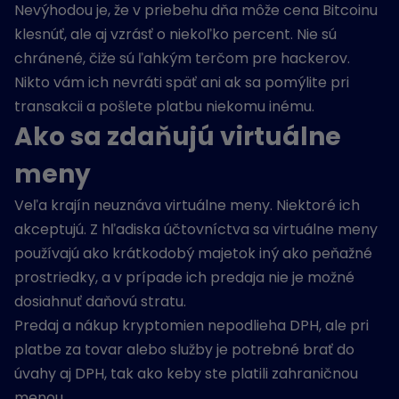
Nevýhodou je, že v priebehu dňa môže cena Bitcoinu
klesnúť, ale aj vzrásť o niekoľko percent. Nie sú
chránené, čiže sú ľahkým terčom pre hackerov.
Nikto vám ich nevráti späť ani ak sa pomýlite pri
transakcii a pošlete platbu niekomu inému.
Ako sa zdaňujú virtuálne
meny
Veľa krajín neuznáva virtuálne meny. Niektoré ich
akceptujú. Z hľadiska účtovníctva sa virtuálne meny
používajú ako krátkodobý majetok iný ako peňažné
prostriedky, a v prípade ich predaja nie je možné
dosiahnuť daňovú stratu.
Predaj a nákup kryptomien nepodlieha DPH, ale pri
platbe za tovar alebo služby je potrebné brať do
úvahy aj DPH, tak ako keby ste platili zahraničnou
menou.