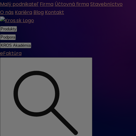
Malý podnikateľ
Firma
Účtovná firma
Stavebníctvo
O nás
Kariéra
Blog
Kontakt
Produkty
Podpora
KROS Akadémia
eFaktúra