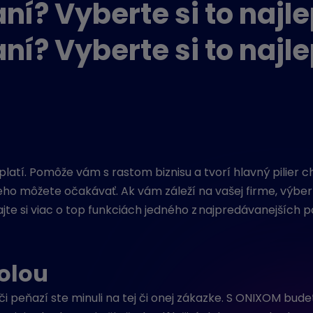
ní? Vyberte si to najl
ní? Vyberte si to najl
platí. Pomôže
vám
s
rastom biznisu
a
tvorí hlavný pilier 
eho
môžete
očakávať
.
Ak vám záleží na
vašej
firme, výbe
jte si viac o
t
op
funkciách
jedného z
na
jpredávanejších 
olou
 či peňazí ste minuli na tej či onej zákazke. S ONIXOM bu