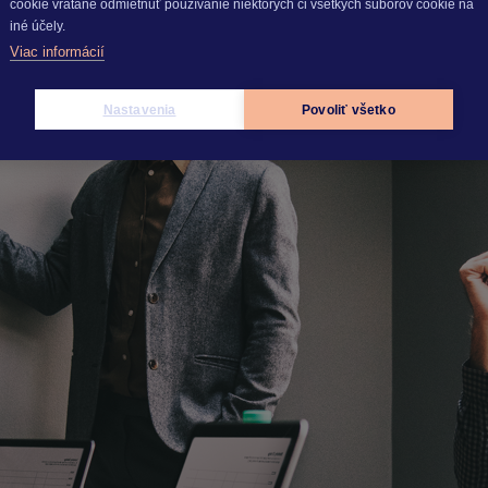
cookie vrátane odmietnuť používanie niektorých či všetkých súborov cookie na
iné účely.
Viac informácií
si to najlepšie
Nastavenia
Povoliť všetko