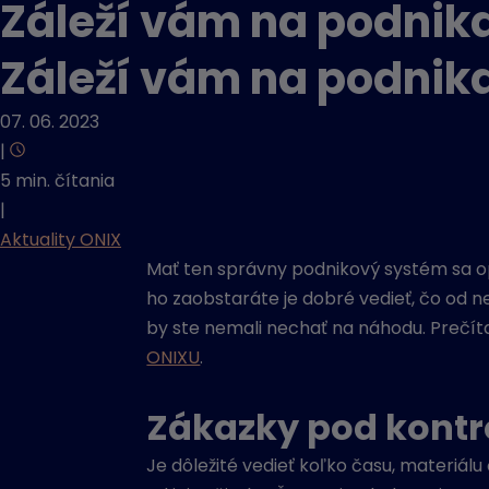
Záleží vám na podnika
Záleží vám na podnika
07. 06. 2023
|
5 min. čítania
|
Aktuality ONIX
M
ať ten správny podnikový systém
sa o
ho zaobstaráte je dobré vedieť, čo
od n
by ste nemali nechať na náhodu.
Prečíta
ONIXU
.
Zákazky pod kontr
Je dôležité vedieť koľko času, materiálu