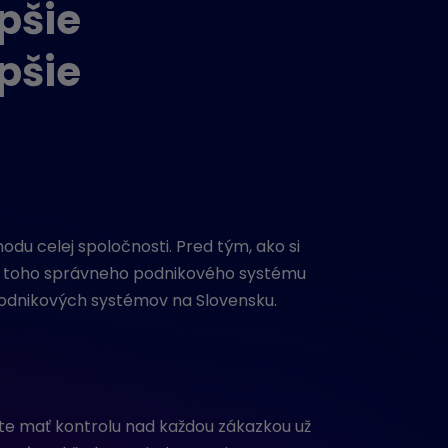
epšie
epšie
chodu
celej
spoločnosti.
Pred tým
,
ako si
r toho správneho podnikového systému
podnikových
systémov
na Slovensku.
dete mať kontrolu nad každou zákazkou už