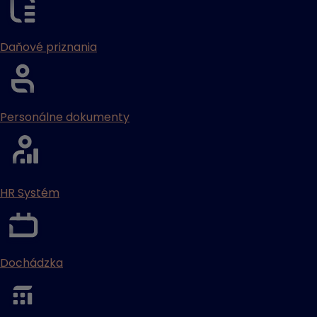
Daňové priznania
Personálne dokumenty
HR Systém
Dochádzka