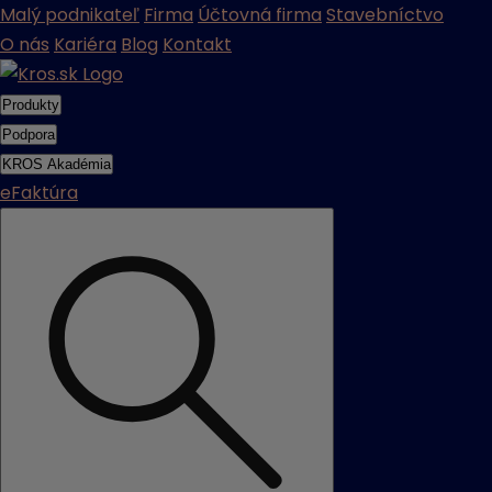
Malý podnikateľ
Firma
Účtovná firma
Stavebníctvo
O nás
Kariéra
Blog
Kontakt
Produkty
Podpora
KROS Akadémia
eFaktúra