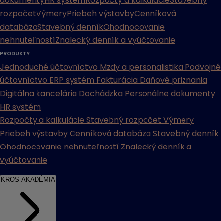
dokumenty
HR systém
Rozpočty a kalkulácie
Stavebný
rozpočet
Výmery
Priebeh výstavby
Cenníková
databáza
Stavebný denník
Ohodnocovanie
nehnuteľností
Znalecký denník a vyúčtovanie
PRODUKTY
Jednoduché účtovníctvo
Mzdy a personalistika
Podvojné
účtovníctvo
ERP systém
Fakturácia
Daňové priznania
Digitálna kancelária
Dochádzka
Personálne dokumenty
HR systém
Rozpočty a kalkulácie
Stavebný rozpočet
Výmery
Priebeh výstavby
Cenníková databáza
Stavebný denník
Ohodnocovanie nehnuteľností
Znalecký denník a
vyúčtovanie
KROS AKADÉMIA