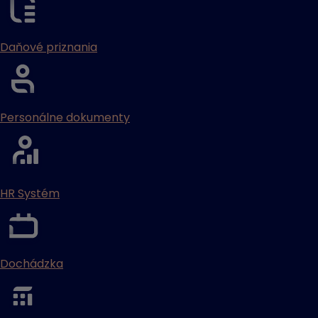
Daňové priznania
Personálne dokumenty
HR Systém
Dochádzka