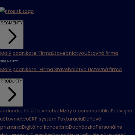
SEGMENTY
Malý podnikateľ
Firma
Stavebníctvo
Účtovná firma
SEGMENTY
Malý podnikateľ
Firma
Stavebníctvo
Účtovná firma
PRODUKTY
Jednoduché účtovníctvo
Mzdy a personalistika
Podvojné
účtovníctvo
ERP systém
Fakturácia
Daňové
priznania
Digitálna kancelária
Dochádzka
Personálne