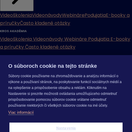
Videoškolenia
Videonávody
Webináre
Podujatia
E-booky a
príručky
Často kladené otázky
KROS AKADÉMIA
Videoškolenia
Videonávody
Webináre
Podujatia
E-booky
a príručky
Často kladené otázky
INÉ
O súboroch cookie na tejto stránke
Cenníky
Odporučte nás
Právne dokumenty
Odporúčaná
Súbory cookie používame na zhromažďovanie a analýzu informácií o
konfigurácia
Aktualizácia verzií
Mobilné aplikácie
výkone a používaní stránok, na poskytovanie funkcií sociálnych médií a
na vylepšenie a prispôsobenie obsahu a reklám. Kliknutím na
INÉ
Nastavenie si prezrite možnosti ovládania umožňujúceho odmietnuť
Cenníky
Odporučte nás
Právne dokumenty
Odporúčaná
prispôsobovanie pomocou súborov cookie vrátane odmietnuť
konfigurácia
Aktualizácia verzií
Mobilné aplikácie
používanie niektorých či všetkých súborov cookie na iné účely.
Odoberajte
NOVINKY
Viac informácií
O nás
Kariéra
Pre média
Nastavenie cookies
Copyright © 2026 KROS a. s.
Nastavenia