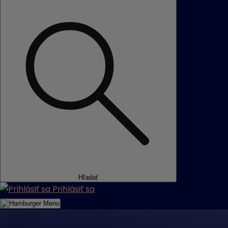
Hľadať
Prihlásiť sa
Menu