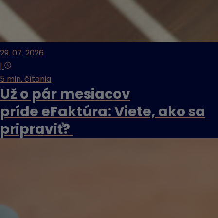
29. 07. 2026
|
5 min. čítania
Už o pár mesiacov
príde eFaktúra: Viete, ako sa
pripraviť?