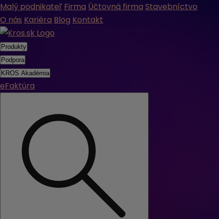
Malý podnikateľ
Firma
Účtovná firma
Stavebníctvo
O nás
Kariéra
Blog
Kontakt
Produkty
Podpora
KROS Akadémia
eFaktúra