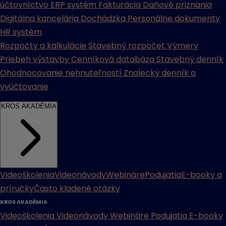
účtovníctvo
ERP systém
Fakturácia
Daňové priznania
Digitálna kancelária
Dochádzka
Personálne dokumenty
HR systém
Rozpočty a kalkulácie
Stavebný rozpočet
Výmery
Priebeh výstavby
Cenníková databáza
Stavebný denník
Ohodnocovanie nehnuteľností
Znalecký denník a
vyúčtovanie
KROS AKADÉMIA
Videoškolenia
Videonávody
Webináre
Podujatia
E-booky a
príručky
Často kladené otázky
KROS AKADÉMIA
Videoškolenia
Videonávody
Webináre
Podujatia
E-booky