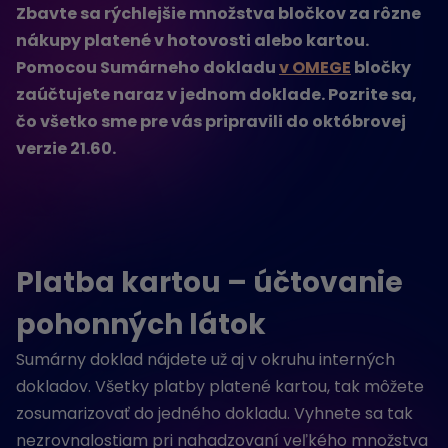
Zbavte sa rýchlejšie množstva bločkov za rôzne
nákupy platené v hotovosti alebo kartou.
Pomocou Sumárneho dokladu
v OMEGE
bločky
zaúčtujete naraz v jednom doklade.
Pozrite sa,
čo všetko sme pre vás pripravili do októbrovej
verzie 21.60.
Platba kartou – účtovanie
pohonných látok
Sumárny doklad nájdete už aj v okruhu interných
dokladov. Všetky platby platené kartou, tak môžete
zosumarizovať do jedného dokladu. Vyhnete sa tak
nezrovnalostiam pri nahadzovaní veľkého množstva