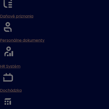
Daňové priznania
Personálne dokumenty
HR Systém
Dochádzka