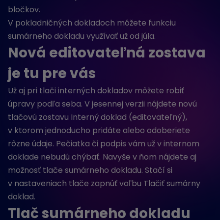
bločkov.
V pokladničných dokladoch môžete funkciu
sumárneho dokladu využívať už od júla.
Nová editovateľná zostava
je tu pre vás
Už aj pri tlači interných dokladov môžete robiť
úpravy podľa seba. V jesennej verzii nájdete novú
tlačovú zostavu Interný doklad (editovateľný),
v ktorom jednoducho pridáte alebo odoberiete
rôzne údaje. Pečiatka či podpis vám už v internom
doklade nebudú chýbať. Navyše v ňom nájdete aj
možnosť tlače sumárneho dokladu. Stačí si
v nastaveniach tlače zapnúť voľbu Tlačiť sumárny
doklad.
Tlač sumárneho dokladu