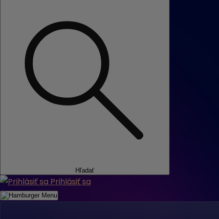
Hľadať
Prihlásiť sa
Menu