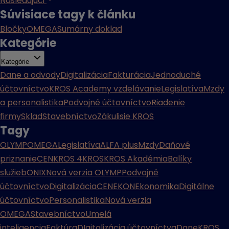
Nasledujúci
Súvisiace tagy k článku
Bločky
OMEGA
Sumárny doklad
Kategórie
Kategórie
Dane a odvody
Digitalizácia
Fakturácia
Jednoduché
účtovníctvo
KROS Academy vzdelávanie
Legislatíva
Mzdy
a personalistika
Podvojné účtovníctvo
Riadenie
firmy
Sklad
Stavebníctvo
Zákulisie KROS
Tagy
OLYMP
OMEGA
Legislatíva
ALFA plus
Mzdy
Daňové
priznanie
CENKROS 4
KROS
KROS Akadémia
Balíky
služieb
ONIX
Nová verzia OLYMP
Podvojné
účtovníctvo
Digitalizácia
CENEKON
Ekonomika
Digitálne
účtovníctvo
Personalistika
Nová verzia
OMEGA
Stavebníctvo
Umelá
inteligencia
Faktúra
DIgitalizácia účtovníctva
Dane
KROS