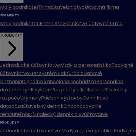
Malý podnikateľ
Firma
Stavebníctvo
Účtovná firma
SEGMENTY
Malý podnikateľ
Firma
Stavebníctvo
Účtovná firma
PRODUKTY
Jednoduché účtovníctvo
Mzdy a personalistika
Podvojné
účtovníctvo
ERP systém
Fakturácia
Daňové
priznania
Digitálna kancelária
Dochádzka
Personálne
dokumenty
HR systém
Rozpočty a kalkulácie
Stavebný
rozpočet
Výmery
Priebeh výstavby
Cenníková
databáza
Stavebný denník
Ohodnocovanie
nehnuteľností
Znalecký denník a vyúčtovanie
PRODUKTY
Jednoduché účtovníctvo
Mzdy a personalistika
Podvojné