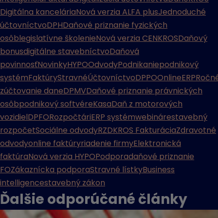
Digitálna kancelária
Nová verzia ALFA plus
Jednoduché
účtovníctvo
DPH
Daňové priznanie fyzických
osôb
legislatívne školenie
Nová verzia CENKROS
Daňový
bonus
digitálne stavebníctvo
Daňová
povinnosť
Novinky
HYPO
Odvody
Podnikanie
podnikový
systém
Faktúry
Stravné
Účtovníctvo
DPPO
Online
ERP
Ročn
zúčtovanie dane
DPMV
Daňové priznanie právnických
osôb
podnikový softvér
eKasa
Daň z motorových
vozidiel
DPFO
Rozpočtári
ERP systém
webináre
stavebný
rozpočet
Sociálne odvody
RZD
KROS Fakturácia
Zdravotné
odvody
online faktúry
riadenie firmy
Elektronická
faktúra
Nová verzia HYPO
Podpora
daňové priznanie
FO
Zákaznícka podpora
Stravné lístky
Business
intelligence
stavebný zákon
Ďalšie odporúčané
články