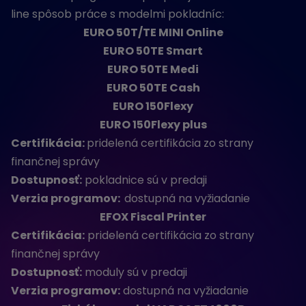
line spôsob práce s modelmi pokladníc:
EURO 50T/TE MINI Online
EURO 50TE Smart
EURO 50TE Medi
EURO 50TE Cash
EURO 150Flexy
EURO 150Flexy plus
Certifikácia:
pridelená certifikácia zo strany
finančnej správy
Dostupnosť:
pokladnice sú v predaji
Verzia programov:
dostupná na vyžiadanie
EFOX Fiscal Printer
Certifikácia:
pridelená certifikácia zo strany
finančnej správy
Dostupnosť:
moduly sú v predaji
Verzia programov:
dostupná na vyžiadanie