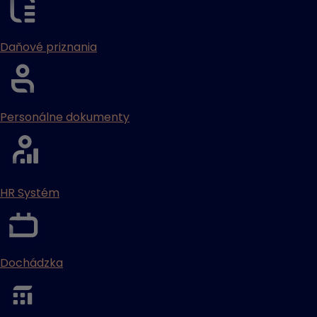
Daňové priznania
Personálne dokumenty
HR Systém
Dochádzka