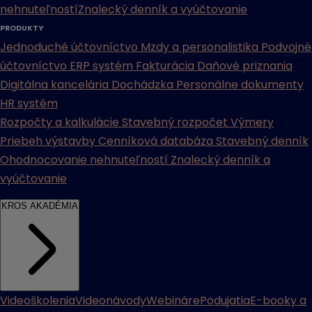
nehnuteľností
Znalecký denník a vyúčtovanie
PRODUKTY
Jednoduché účtovníctvo
Mzdy a personalistika
Podvojné
účtovníctvo
ERP systém
Fakturácia
Daňové priznania
Digitálna kancelária
Dochádzka
Personálne dokumenty
HR systém
Rozpočty a kalkulácie
Stavebný rozpočet
Výmery
Priebeh výstavby
Cenníková databáza
Stavebný denník
Ohodnocovanie nehnuteľností
Znalecký denník a
vyúčtovanie
KROS AKADÉMIA
Videoškolenia
Videonávody
Webináre
Podujatia
E-booky a