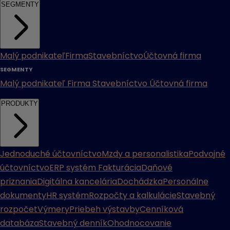
SEGMENTY
Malý podnikateľ
Firma
Stavebníctvo
Účtovná firma
SEGMENTY
Malý podnikateľ
Firma
Stavebníctvo
Účtovná firma
PRODUKTY
Jednoduché účtovníctvo
Mzdy a personalistika
Podvojné
účtovníctvo
ERP systém
Fakturácia
Daňové
priznania
Digitálna kancelária
Dochádzka
Personálne
dokumenty
HR systém
Rozpočty a kalkulácie
Stavebný
rozpočet
Výmery
Priebeh výstavby
Cenníková
databáza
Stavebný denník
Ohodnocovanie