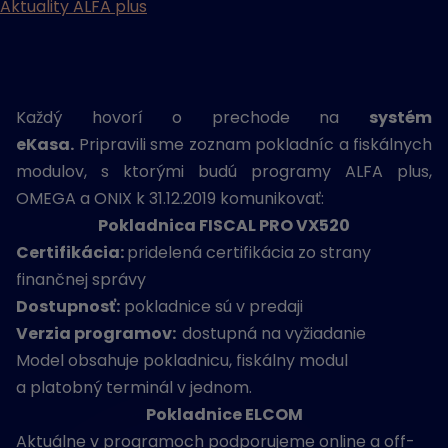
Aktuality ALFA plus
Každý hovorí o prechode na
systém
eKasa.
Pripravili sme zoznam pokladníc a fiskálnych
modulov, s ktorými budú programy ALFA plus,
OMEGA a ONIX k 31.12.2019 komunikovať:
Pokladnica FISCAL PRO VX520
Certifikácia:
pridelená certifikácia zo strany
finančnej správy
Dostupnosť:
pokladnice sú v predaji
Verzia programov:
dostupná na vyžiadanie
Model obsahuje pokladnicu, fiskálny modul
a platobný terminál v jednom.
Pokladnice ELCOM
Aktuálne v programoch podporujeme online a off-