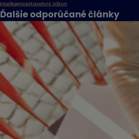
intelligence
stavebný zákon
Ďalšie odporúčané
články