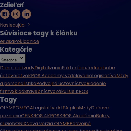
Zdieľať
Nasledujúci
Súvisiace tagy k článku
eKasa
Pokladnice
Kategórie
Kategórie
Dane a odvody
Digitalizácia
Fakturácia
Jednoduché
účtovníctvo
KROS Academy vzdelávanie
Legislatíva
Mzdy
a personalistika
Podvojné účtovníctvo
Riadenie
firmy
Sklad
Stavebníctvo
Zákulisie KROS
Tagy
OLYMP
OMEGA
Legislatíva
ALFA plus
Mzdy
Daňové
priznanie
CENKROS 4
KROS
KROS Akadémia
Balíky
služieb
ONIX
Nová verzia OLYMP
Podvojné