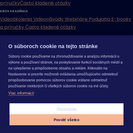
príručky
Často kladené otázky
KROS AKADÉMIA
Videoškolenia
Videonávody
Webináre
Podujatia
E-booky
a príručky
Často kladené otázky
INÉ
O súboroch cookie na tejto stránke
Cenníky
Odporučte nás
Právne dokumenty
Odporúčaná
Súbory cookie používame na zhromažďovanie a analýzu informácií o
konfigurácia
Aktualizácia verzií
Mobilné aplikácie
výkone a používaní stránok, na poskytovanie funkcií sociálnych médií a
na vylepšenie a prispôsobenie obsahu a reklám. Kliknutím na
INÉ
Nastavenie si prezrite možnosti ovládania umožňujúceho odmietnuť
Cenníky
Odporučte nás
Právne dokumenty
Odporúčaná
prispôsobovanie pomocou súborov cookie vrátane odmietnuť
konfigurácia
Aktualizácia verzií
Mobilné aplikácie
používanie niektorých či všetkých súborov cookie na iné účely.
Odoberajte
NOVINKY
Viac informácií
O nás
Kariéra
Pre média
Nastavenie cookies
Copyright © 2026 KROS a. s.
Nastavenia
Prihlásiť sa
Povoliť všetko