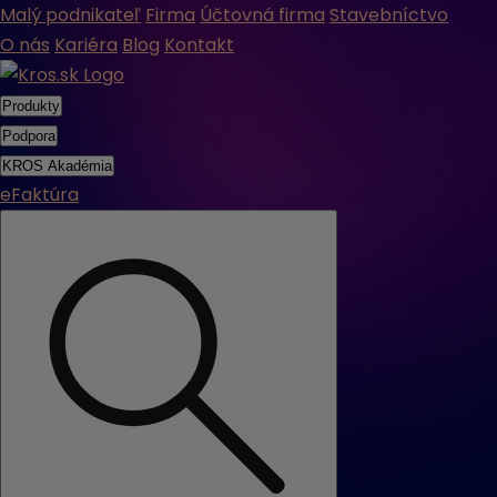
Malý podnikateľ
Firma
Účtovná firma
Stavebníctvo
O nás
Kariéra
Blog
Kontakt
Produkty
Podpora
KROS Akadémia
eFaktúra