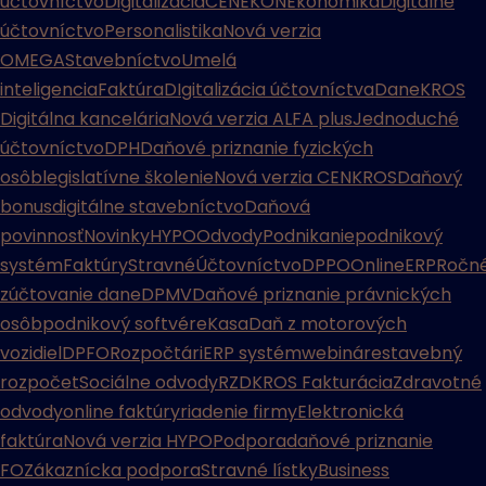
účtovníctvo
Digitalizácia
CENEKON
Ekonomika
Digitálne
účtovníctvo
Personalistika
Nová verzia
OMEGA
Stavebníctvo
Umelá
inteligencia
Faktúra
DIgitalizácia účtovníctva
Dane
KROS
Digitálna kancelária
Nová verzia ALFA plus
Jednoduché
účtovníctvo
DPH
Daňové priznanie fyzických
osôb
legislatívne školenie
Nová verzia CENKROS
Daňový
bonus
digitálne stavebníctvo
Daňová
povinnosť
Novinky
HYPO
Odvody
Podnikanie
podnikový
systém
Faktúry
Stravné
Účtovníctvo
DPPO
Online
ERP
Ročn
zúčtovanie dane
DPMV
Daňové priznanie právnických
osôb
podnikový softvér
eKasa
Daň z motorových
vozidiel
DPFO
Rozpočtári
ERP systém
webináre
stavebný
rozpočet
Sociálne odvody
RZD
KROS Fakturácia
Zdravotné
odvody
online faktúry
riadenie firmy
Elektronická
faktúra
Nová verzia HYPO
Podpora
daňové priznanie
FO
Zákaznícka podpora
Stravné lístky
Business