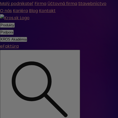
Malý podnikateľ
Firma
Účtovná firma
Stavebníctvo
O nás
Kariéra
Blog
Kontakt
Produkty
Podpora
KROS Akadémia
eFaktúra