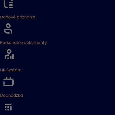
Daňové priznania
Personálne dokumenty
HR Systém
Dochádzka