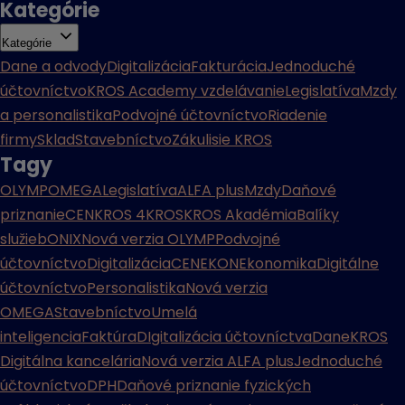
Kategórie
Kategórie
Dane a odvody
Digitalizácia
Fakturácia
Jednoduché
účtovníctvo
KROS Academy vzdelávanie
Legislatíva
Mzdy
a personalistika
Podvojné účtovníctvo
Riadenie
firmy
Sklad
Stavebníctvo
Zákulisie KROS
Tagy
OLYMP
OMEGA
Legislatíva
ALFA plus
Mzdy
Daňové
priznanie
CENKROS 4
KROS
KROS Akadémia
Balíky
služieb
ONIX
Nová verzia OLYMP
Podvojné
účtovníctvo
Digitalizácia
CENEKON
Ekonomika
Digitálne
účtovníctvo
Personalistika
Nová verzia
OMEGA
Stavebníctvo
Umelá
inteligencia
Faktúra
DIgitalizácia účtovníctva
Dane
KROS
Digitálna kancelária
Nová verzia ALFA plus
Jednoduché
účtovníctvo
DPH
Daňové priznanie fyzických