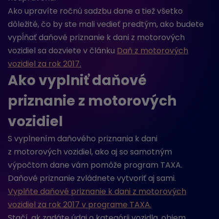
Ako upravíte ročnú sadzbu dane a tiež všetko
dôležité, čo by ste mali vedieť predtým, ako budete
vypĺňať daňové priznanie k dani z motorových
vozidiel sa dozviete v článku
Daň z motorových
vozidiel za rok 2017
.
Ako vyplniť daňové
priznanie z motorových
vozidiel
S vyplnením daňového priznania k dani
z motorových vozidiel, ako aj so samotným
výpočtom dane vám pomôže program TAXA.
Daňové priznanie zvládnete vytvoriť aj sami.
Vyplňte daňové priznanie k dani z motorových
vozidiel za rok 2017 v programe TAXA.
Stačí, ak zadáte údaj o kategórii vozidla, objem