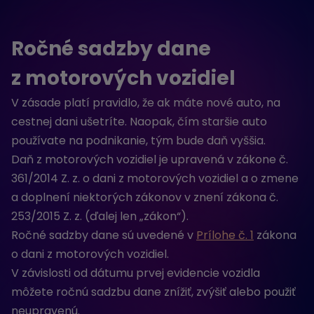
Ročné sadzby dane
z motorových vozidiel
V zásade platí pravidlo, že ak máte nové auto, na
cestnej dani ušetríte. Naopak, čím staršie auto
používate na podnikanie, tým bude daň vyššia.
Daň z motorových vozidiel je upravená v zákone č.
361/2014 Z. z. o dani z motorových vozidiel a o zmene
a doplnení niektorých zákonov v znení zákona č.
253/2015 Z. z. (ďalej len „zákon“).
Ročné sadzby dane sú uvedené v
Prílohe č. 1
zákona
o dani z motorových vozidiel.
V závislosti od dátumu prvej evidencie vozidla
môžete ročnú sadzbu dane znížiť, zvýšiť alebo použiť
neupravenú.