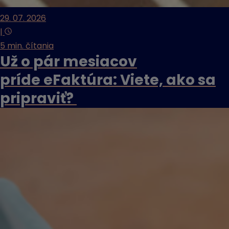
29. 07. 2026
|
5 min. čítania
Už o pár mesiacov
príde eFaktúra: Viete, ako sa
pripraviť?