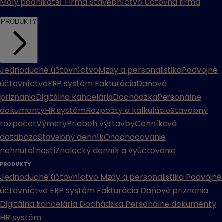
Malý podnikateľ
Firma
Stavebníctvo
Účtovná firma
PRODUKTY
Jednoduché účtovníctvo
Mzdy a personalistika
Podvojné
účtovníctvo
ERP systém
Fakturácia
Daňové
priznania
Digitálna kancelária
Dochádzka
Personálne
dokumenty
HR systém
Rozpočty a kalkulácie
Stavebný
rozpočet
Výmery
Priebeh výstavby
Cenníková
databáza
Stavebný denník
Ohodnocovanie
nehnuteľností
Znalecký denník a vyúčtovanie
PRODUKTY
Jednoduché účtovníctvo
Mzdy a personalistika
Podvojné
účtovníctvo
ERP systém
Fakturácia
Daňové priznania
Digitálna kancelária
Dochádzka
Personálne dokumenty
HR systém