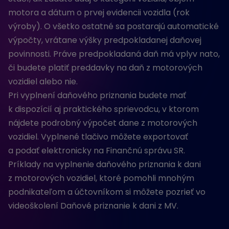
motora a dátum o prvej evidencii vozidla (rok
výroby). O všetko ostatné sa postarajú automatické
výpočty, vrátane výšky predpokladanej daňovej
povinnosti. Práve predpokladaná daň má vplyv nato,
či budete platiť preddavky na daň z motorových
vozidiel alebo nie.
Pri vyplnení daňového priznania budete mať
k dispozícií aj praktického sprievodcu, v ktorom
nájdete podrobný výpočet dane z motorových
vozidiel. Vyplnené tlačivo môžete exportovať
a podať elektronicky na Finančnú správu SR.
Príklady na vyplnenie daňového priznania k dani
z motorových vozidiel, ktoré pomohli mnohým
podnikateľom a účtovníkom si môžete pozrieť vo
videoškolení Daňové priznanie k dani z MV.