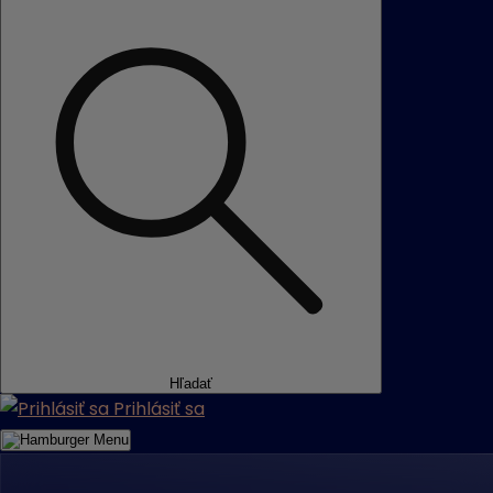
Hľadať
Prihlásiť sa
Menu