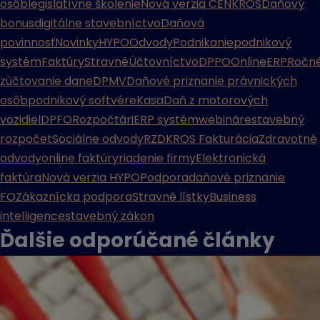
osôb
legislatívne školenie
Nová verzia CENKROS
Daňový
bonus
digitálne stavebníctvo
Daňová
povinnosť
Novinky
HYPO
Odvody
Podnikanie
podnikový
systém
Faktúry
Stravné
Účtovníctvo
DPPO
Online
ERP
Ročn
zúčtovanie dane
DPMV
Daňové priznanie právnických
osôb
podnikový softvér
eKasa
Daň z motorových
vozidiel
DPFO
Rozpočtári
ERP systém
webináre
stavebný
rozpočet
Sociálne odvody
RZD
KROS Fakturácia
Zdravotné
odvody
online faktúry
riadenie firmy
Elektronická
faktúra
Nová verzia HYPO
Podpora
daňové priznanie
FO
Zákaznícka podpora
Stravné lístky
Business
intelligence
stavebný zákon
Ďalšie odporúčané
články