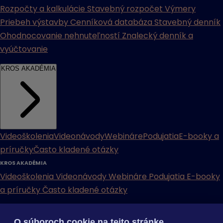
Rozpočty a kalkulácie
Stavebný rozpočet
Výmery
Priebeh výstavby
Cenníková databáza
Stavebný denník
Ohodnocovanie nehnuteľností
Znalecký denník a
vyúčtovanie
KROS AKADÉMIA
Videoškolenia
Videonávody
Webináre
Podujatia
E-booky a
príručky
Často kladené otázky
KROS AKADÉMIA
Videoškolenia
Videonávody
Webináre
Podujatia
E-booky
a príručky
Často kladené otázky
INÉ
O súboroch cookie na tejto stránke