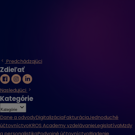
Predchádzajúci
Zdieľať
Nasledujúci
Kategórie
Kategórie
Dane a odvody
Digitalizácia
Fakturácia
Jednoduché
účtovníctvo
KROS Academy vzdelávanie
Legislatíva
Mzdy
a personalistika
Podvojné účtovníctvo
Riadenie