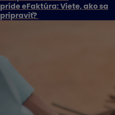
príde eFaktúra: Viete, ako sa
pripraviť?