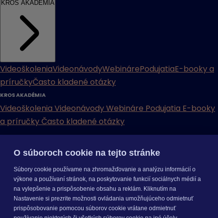
KROS AKADÉMIA
Videoškolenia
Videonávody
Webináre
Podujatia
E-booky a
príručky
Často kladené otázky
KROS AKADÉMIA
Videoškolenia
Videonávody
Webináre
Podujatia
E-booky
a príručky
Často kladené otázky
INÉ
O súboroch cookie na tejto stránke
Cenníky
Odporučte nás
Právne dokumenty
Odporúčaná
Súbory cookie používame na zhromažďovanie a analýzu informácií o
konfigurácia
Aktualizácia verzií
Mobilné aplikácie
výkone a používaní stránok, na poskytovanie funkcií sociálnych médií a
na vylepšenie a prispôsobenie obsahu a reklám. Kliknutím na
INÉ
Nastavenie si prezrite možnosti ovládania umožňujúceho odmietnuť
Cenníky
Odporučte nás
Právne dokumenty
Odporúčaná
prispôsobovanie pomocou súborov cookie vrátane odmietnuť
konfigurácia
Aktualizácia verzií
Mobilné aplikácie