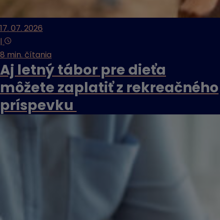
17. 07. 2026
|
8 min. čítania
Aj letný tábor pre dieťa
môžete zaplatiť z rekreačného
príspevku