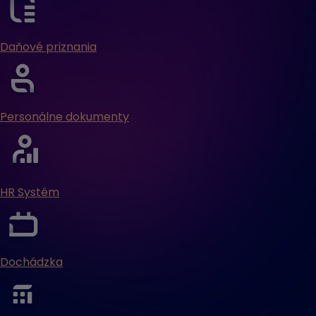
Daňové priznania
Personálne dokumenty
HR Systém
Dochádzka