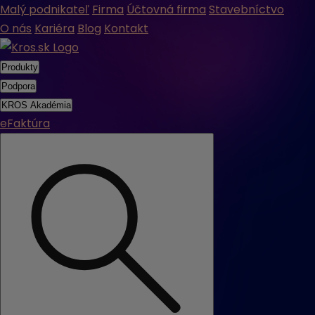
Malý podnikateľ
Firma
Účtovná firma
Stavebníctvo
O nás
Kariéra
Blog
Kontakt
Produkty
Podpora
KROS Akadémia
eFaktúra