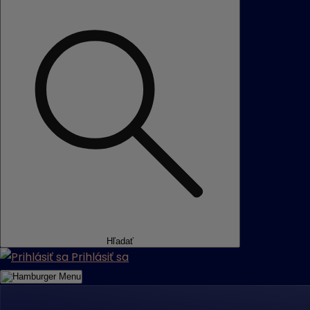
Hľadať
Prihlásiť sa
Menu