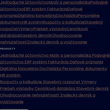
Jednoduché účtovníctvo
Mzdy a personalistika
Podvojné
účtovníctvo
ERP systém
Fakturácia
Daňové
priznania
Digitálna kancelária
Dochádzka
Personálne
dokumenty
HR systém
Rozpočty a kalkulácie
Stavebný
rozpočet
Výmery
Priebeh výstavby
Cenníková
databáza
Stavebný denník
Ohodnocovanie
nehnuteľností
Znalecký denník a vyúčtovanie
PRODUKTY
Jednoduché účtovníctvo
Mzdy a personalistika
Podvojné
účtovníctvo
ERP systém
Fakturácia
Daňové priznania
Digitálna kancelária
Dochádzka
Personálne dokumenty
HR systém
Rozpočty a kalkulácie
Stavebný rozpočet
Výmery
Priebeh výstavby
Cenníková databáza
Stavebný denník
Ohodnocovanie nehnuteľností
Znalecký denník a
vyúčtovanie