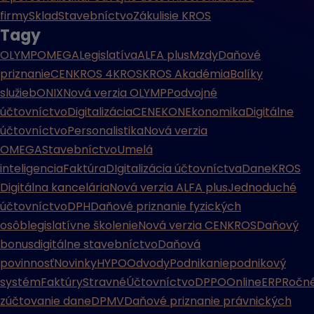
firmy
Sklad
Stavebníctvo
Zákulisie KROS
Tagy
OLYMP
OMEGA
Legislatíva
ALFA plus
Mzdy
Daňové
priznanie
CENKROS 4
KROS
KROS Akadémia
Balíky
služieb
ONIX
Nová verzia OLYMP
Podvojné
účtovníctvo
Digitalizácia
CENEKON
Ekonomika
Digitálne
účtovníctvo
Personalistika
Nová verzia
OMEGA
Stavebníctvo
Umelá
inteligencia
Faktúra
DIgitalizácia účtovníctva
Dane
KROS
Digitálna kancelária
Nová verzia ALFA plus
Jednoduché
účtovníctvo
DPH
Daňové priznanie fyzických
osôb
legislatívne školenie
Nová verzia CENKROS
Daňový
bonus
digitálne stavebníctvo
Daňová
povinnosť
Novinky
HYPO
Odvody
Podnikanie
podnikový
systém
Faktúry
Stravné
Účtovníctvo
DPPO
Online
ERP
Ročn
zúčtovanie dane
DPMV
Daňové priznanie právnických