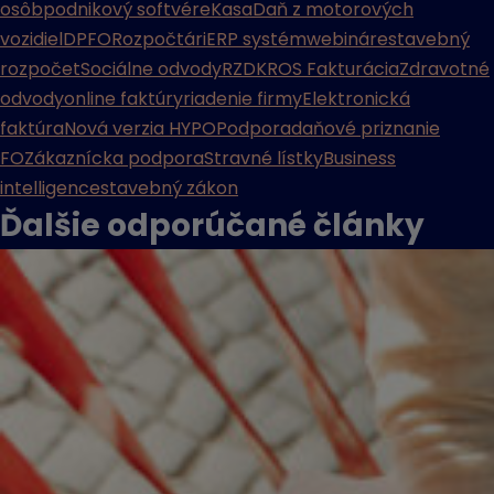
osôb
podnikový softvér
eKasa
Daň z motorových
vozidiel
DPFO
Rozpočtári
ERP systém
webináre
stavebný
rozpočet
Sociálne odvody
RZD
KROS Fakturácia
Zdravotné
odvody
online faktúry
riadenie firmy
Elektronická
faktúra
Nová verzia HYPO
Podpora
daňové priznanie
FO
Zákaznícka podpora
Stravné lístky
Business
intelligence
stavebný zákon
Ďalšie odporúčané
články