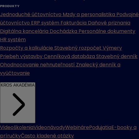
PRODUKTY
Jednoduché účtovníctvo
Mzdy a personalistika
Podvojné
účtovníctvo
ERP systém
Fakturácia
Daňové priznania
Digitálna kancelária
Dochádzka
Personálne dokumenty
HR systém
Rozpočty a kalkulácie
Stavebný rozpočet
Výmery
Priebeh výstavby
Cenníková databáza
Stavebný denník
Ohodnocovanie nehnuteľností
Znalecký denník a
vyúčtovanie
KROS AKADÉMIA
Videoškolenia
Videonávody
Webináre
Podujatia
E-booky a
príručky
Často kladené otázky