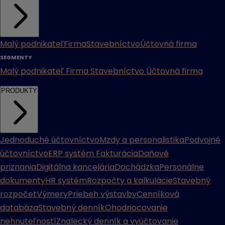
Malý podnikateľ
Firma
Stavebníctvo
Účtovná firma
SEGMENTY
Malý podnikateľ
Firma
Stavebníctvo
Účtovná firma
PRODUKTY
Jednoduché účtovníctvo
Mzdy a personalistika
Podvojné
účtovníctvo
ERP systém
Fakturácia
Daňové
priznania
Digitálna kancelária
Dochádzka
Personálne
dokumenty
HR systém
Rozpočty a kalkulácie
Stavebný
rozpočet
Výmery
Priebeh výstavby
Cenníková
databáza
Stavebný denník
Ohodnocovanie
nehnuteľností
Znalecký denník a vyúčtovanie