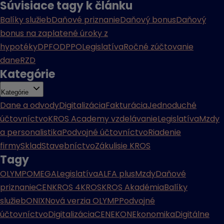
Súvisiace tagy k článku
Balíky služieb
Daňové priznanie
Daňový bonus
Daňový
bonus na zaplatené úroky z
hypotéky
DPFO
DPPO
Legislatíva
Ročné zúčtovanie
dane
RZD
Kategórie
Kategórie
Dane a odvody
Digitalizácia
Fakturácia
Jednoduché
účtovníctvo
KROS Academy vzdelávanie
Legislatíva
Mzdy
a personalistika
Podvojné účtovníctvo
Riadenie
firmy
Sklad
Stavebníctvo
Zákulisie KROS
Tagy
OLYMP
OMEGA
Legislatíva
ALFA plus
Mzdy
Daňové
priznanie
CENKROS 4
KROS
KROS Akadémia
Balíky
služieb
ONIX
Nová verzia OLYMP
Podvojné
účtovníctvo
Digitalizácia
CENEKON
Ekonomika
Digitálne