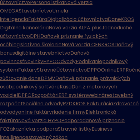
účtovníctvo
Personalistika
Nová verzia
OMEGA
Stavebníctvo
Umelá
inteligencia
Faktúra
DIgitalizácia účtovníctva
Dane
KROS
Digitálna kancelária
Nová verzia ALFA plus
Jednoduché
účtovníctvo
DPH
Daňové priznanie fyzických
osôb
legislatívne školenie
Nová verzia CENKROS
Daňový
bonus
digitálne stavebníctvo
Daňová
povinnosť
Novinky
HYPO
Odvody
Podnikanie
podnikový
systém
Faktúry
Stravné
Účtovníctvo
DPPO
Online
ERP
Ročn
zúčtovanie dane
DPMV
Daňové priznanie právnických
osôb
podnikový softvér
eKasa
Daň z motorových
vozidiel
DPFO
Rozpočtári
ERP systém
webináre
stavebný
rozpočet
Sociálne odvody
RZD
KROS Fakturácia
Zdravotné
odvody
online faktúry
riadenie firmy
Elektronická
faktúra
Nová verzia HYPO
Podpora
daňové priznanie
FO
Zákaznícka podpora
Stravné lístky
Business
intelligence
stavebný zákon