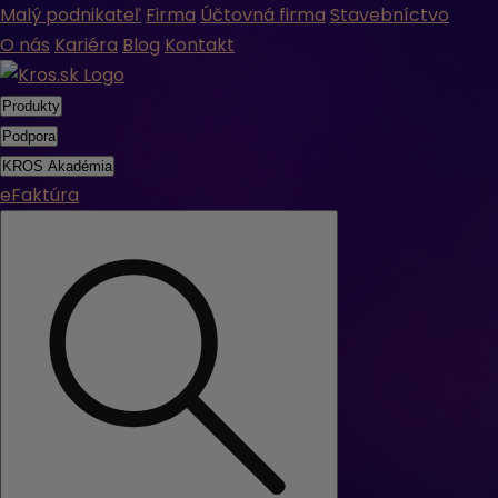
Malý podnikateľ
Firma
Účtovná firma
Stavebníctvo
O nás
Kariéra
Blog
Kontakt
Produkty
Podpora
KROS Akadémia
eFaktúra