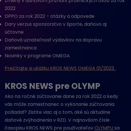
Zmeny v daňovom priznaní právnických osôb za rok
2022
DPPO za rok 2022 – otázky a odpovede
Dary verzus sponzorstvo v športe, daňovo aj
účtovne
Daňová uznateľnosť výdavkov na dopravu
zamestnanca
Novinky v programe OMEGA
Prečítajte si ukážku KROS NEWS OMEGA 01/2023.
KROS NEWS pre OLYMP
Ako na ročné zúčtovanie dane za rok 2022 a kedy
vás môže zamestnanec o vykonanie zúčtovania
požiadať? Zistite viac aj o tom, aké sú aktuálne
daňové zvýhodnenia v RZD. V najnovšom čísle
časopisu KROS NEWS pre používateľov
OLYMPU
sa