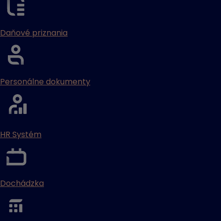
Daňové priznania
Personálne dokumenty
HR Systém
Dochádzka