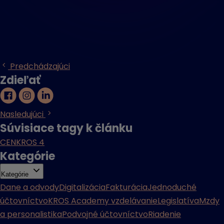
Predchádzajúci
Zdieľať
Nasledujúci
Súvisiace tagy k článku
CENKROS 4
Kategórie
Kategórie
Dane a odvody
Digitalizácia
Fakturácia
Jednoduché
účtovníctvo
KROS Academy vzdelávanie
Legislatíva
Mzdy
a personalistika
Podvojné účtovníctvo
Riadenie