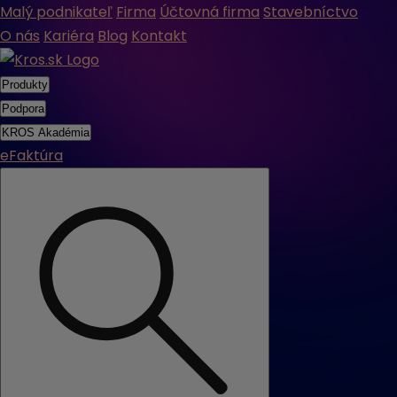
Malý podnikateľ
Firma
Účtovná firma
Stavebníctvo
O nás
Kariéra
Blog
Kontakt
Produkty
Podpora
KROS Akadémia
eFaktúra