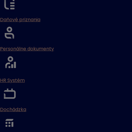
Daňové priznania
Personálne dokumenty
HR Systém
Dochádzka