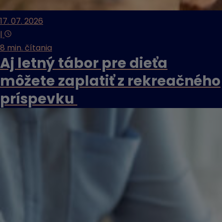
17. 07. 2026
|
8 min. čítania
Aj letný tábor pre dieťa
môžete zaplatiť z rekreačného
príspevku