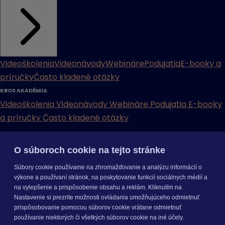
Videoškolenia
Videonávody
Webináre
Podujatia
E-booky a
príručky
Často kladené otázky
KROS AKADÉMIA
Videoškolenia
Videonávody
Webináre
Podujatia
E-booky
a príručky
Často kladené otázky
INÉ
O súboroch cookie na tejto stránke
Cenníky
Odporučte nás
Právne dokumenty
Odporúčaná
Súbory cookie používame na zhromažďovanie a analýzu informácií o
konfigurácia
Aktualizácia verzií
Mobilné aplikácie
výkone a používaní stránok, na poskytovanie funkcií sociálnych médií a
na vylepšenie a prispôsobenie obsahu a reklám. Kliknutím na
INÉ
Nastavenie si prezrite možnosti ovládania umožňujúceho odmietnuť
Cenníky
Odporučte nás
Právne dokumenty
Odporúčaná
prispôsobovanie pomocou súborov cookie vrátane odmietnuť
konfigurácia
Aktualizácia verzií
Mobilné aplikácie
používanie niektorých či všetkých súborov cookie na iné účely.