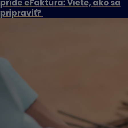
príde eFaktúra: Viete, ako sa
pripraviť?