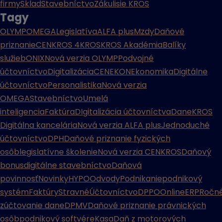
firmy
Sklad
Stavebníctvo
Zákulisie KROS
Tagy
OLYMP
OMEGA
Legislatíva
ALFA plus
Mzdy
Daňové
priznanie
CENKROS 4
KROS
KROS Akadémia
Balíky
služieb
ONIX
Nová verzia OLYMP
Podvojné
účtovníctvo
Digitalizácia
CENEKON
Ekonomika
Digitálne
účtovníctvo
Personalistika
Nová verzia
OMEGA
Stavebníctvo
Umelá
inteligencia
Faktúra
DIgitalizácia účtovníctva
Dane
KROS
Digitálna kancelária
Nová verzia ALFA plus
Jednoduché
účtovníctvo
DPH
Daňové priznanie fyzických
osôb
legislatívne školenie
Nová verzia CENKROS
Daňový
bonus
digitálne stavebníctvo
Daňová
povinnosť
Novinky
HYPO
Odvody
Podnikanie
podnikový
systém
Faktúry
Stravné
Účtovníctvo
DPPO
Online
ERP
Ročn
zúčtovanie dane
DPMV
Daňové priznanie právnických
osôb
podnikový softvér
eKasa
Daň z motorových