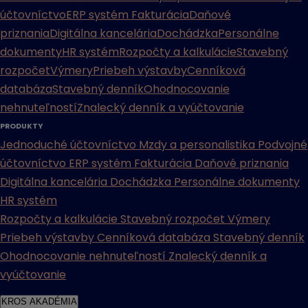
účtovníctvo
ERP systém
Fakturácia
Daňové
priznania
Digitálna kancelária
Dochádzka
Personálne
dokumenty
HR systém
Rozpočty a kalkulácie
Stavebný
rozpočet
Výmery
Priebeh výstavby
Cenníková
databáza
Stavebný denník
Ohodnocovanie
nehnuteľností
Znalecký denník a vyúčtovanie
PRODUKTY
Jednoduché účtovníctvo
Mzdy a personalistika
Podvojné
účtovníctvo
ERP systém
Fakturácia
Daňové priznania
Digitálna kancelária
Dochádzka
Personálne dokumenty
HR systém
Rozpočty a kalkulácie
Stavebný rozpočet
Výmery
Priebeh výstavby
Cenníková databáza
Stavebný denník
Ohodnocovanie nehnuteľností
Znalecký denník a
vyúčtovanie
KROS AKADÉMIA