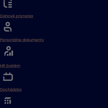
Daňové priznania
Personálne dokumenty
HR Systém
Dochádzka