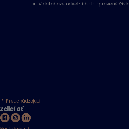
V databáze odvetví bolo opravené čísl
Predchádzajúci
Zdieľať
Nasledujúci