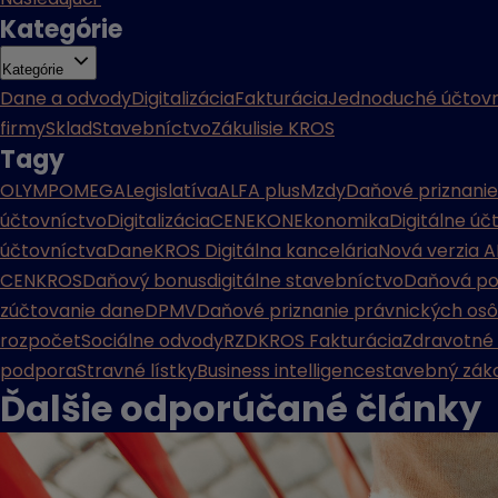
Kategórie
Kategórie
Dane a odvody
Digitalizácia
Fakturácia
Jednoduché účtovn
firmy
Sklad
Stavebníctvo
Zákulisie KROS
Tagy
OLYMP
OMEGA
Legislatíva
ALFA plus
Mzdy
Daňové priznanie
účtovníctvo
Digitalizácia
CENEKON
Ekonomika
Digitálne úč
účtovníctva
Dane
KROS Digitálna kancelária
Nová verzia A
CENKROS
Daňový bonus
digitálne stavebníctvo
Daňová po
zúčtovanie dane
DPMV
Daňové priznanie právnických os
rozpočet
Sociálne odvody
RZD
KROS Fakturácia
Zdravotné
podpora
Stravné lístky
Business intelligence
stavebný zák
Ďalšie odporúčané
články