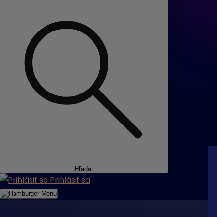
Hľadať
Prihlásiť sa
Menu