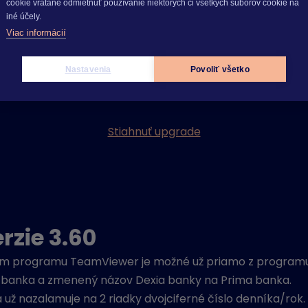
cookie vrátane odmietnuť používanie niektorých či všetkých súborov cookie na
iné účely.
Viac informácií
Nastavenia
Povoliť všetko
Stiahnuť upgrade
rzie 3.60
žitím programu TeamViewer je možné už priamo z progra
banka a zmenený názov Dexia banky na Prima banka.
už nazalamuje na 2 riadky dvojciferné číslo denníka/rok.