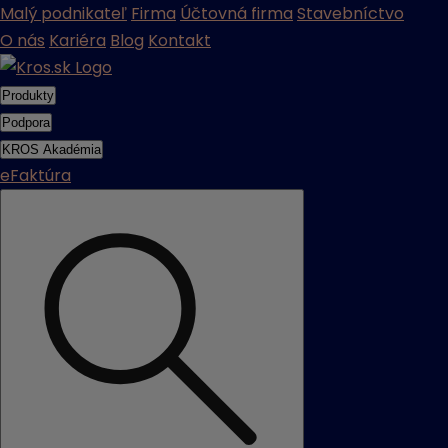
Malý podnikateľ
Firma
Účtovná firma
Stavebníctvo
O nás
Kariéra
Blog
Kontakt
Produkty
Podpora
KROS Akadémia
eFaktúra