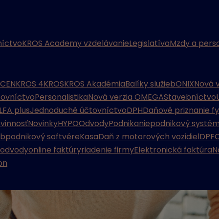
íctvo
KROS Academy vzdelávanie
Legislatíva
Mzdy a perso
CENKROS 4
KROS
KROS Akadémia
Balíky služieb
ONIX
Nová 
tovníctvo
Personalistika
Nová verzia OMEGA
Stavebníctvo
LFA plus
Jednoduché účtovníctvo
DPH
Daňové priznanie f
vinnosť
Novinky
HYPO
Odvody
Podnikanie
podnikový systé
ôb
podnikový softvér
eKasa
Daň z motorových vozidiel
DPF
 odvody
online faktúry
riadenie firmy
Elektronická faktúra
N
on