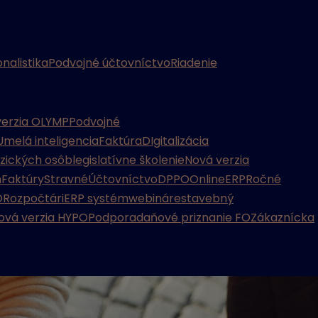
nalistika
Podvojné účtovníctvo
Riadenie
verzia OLYMP
Podvojné
Umelá inteligencia
Faktúra
DIgitalizácia
yzických osôb
legislatívne školenie
Nová verzia
m
Faktúry
Stravné
Účtovníctvo
DPPO
Online
ERP
Ročné
O
Rozpočtári
ERP systém
webináre
stavebný
ová verzia HYPO
Podpora
daňové priznanie FO
Zákaznícka