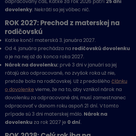
odpracovaný čas, Katke za rok 2026 patrí
25 dní
dovolenky
. Nekráti sa jej vôbec nič.
ROK 2027: Prechod z materskej na
rodičovskú
Katke končí materská 3. januára 2027.
Od 4. januára prechádza na
rodičovskú dovolenku
a je na nej až do konca roka 2027.
Nárok na dovolenku:
prvé 3 dni v januári sa jej
rátajú ako odpracované, no zvyšok roka už nie,
pretože bola na rodičovskej. Už z predošlého
článku
o dovolenke
vieme, že na to, aby vznikol nárok na
dovolenku za odpracované dni, musí zamestnanec
odpracovať v danom roku aspoň 21 dní. V tomto
prípade sú 3 dni materskej málo.
Nárok na
dovolenku
za rok 2027 je
0 dní
.
ROK 2028: Celý rok iba na