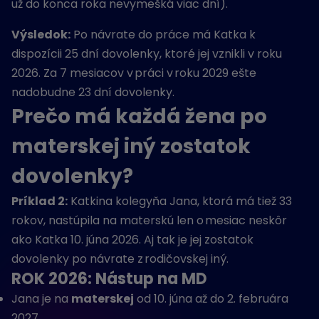
už do konca roka nevymešká viac dní).
Výsledok:
Po návrate do práce má Katka k
dispozícii 25 dní dovolenky, ktoré jej vznikli v roku
2026. Za 7 mesiacov v práci v roku 2029 ešte
nadobudne 23 dní dovolenky.
Prečo má každá žena po
materskej iný zostatok
dovolenky?
Príklad 2:
Katkina kolegyňa Jana, ktorá má tiež 33
rokov, nastúpila na materskú len o mesiac neskôr
ako Katka 10. júna 2026. Aj tak je jej zostatok
dovolenky po návrate z rodičovskej iný.
ROK 2026: Nástup na MD
Jana je na
materskej
od 10. júna až do 2. februára
2027.