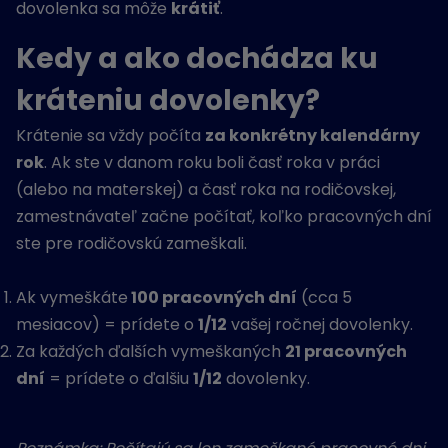
dovolenka sa môže
krátiť
.
Kedy a ako dochádza ku
kráteniu dovolenky?
Krátenie sa vždy počíta
za konkrétny kalendárny
rok
. Ak ste v danom roku boli časť roka v práci
(alebo na materskej) a časť roka na rodičovskej,
zamestnávateľ začne počítať, koľko pracovných dní
ste pre rodičovskú zameškali.
Ak vymeškáte
100 pracovných dní
(cca 5
mesiacov) = prídete o
1/12
vašej ročnej dovolenky.
Za každých ďalších vymeškaných
21 pracovných
dní
= prídete o ďalšiu
1/12
dovolenky.