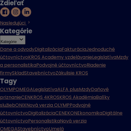
Zdieľať
Nasledujúci
Kategórie
Kategórie
Dane a odvody
Digitalizácia
Fakturácia
Jednoduché
účtovníctvo
KROS Academy vzdelávanie
Legislatíva
Mzdy
a personalistika
Podvojné účtovníctvo
Riadenie
firmy
Sklad
Stavebníctvo
Zákulisie KROS
Tagy
OLYMP
OMEGA
Legislatíva
ALFA plus
Mzdy
Daňové
priznanie
CENKROS 4
KROS
KROS Akadémia
Balíky
služieb
ONIX
Nová verzia OLYMP
Podvojné
účtovníctvo
Digitalizácia
CENEKON
Ekonomika
Digitálne
účtovníctvo
Personalistika
Nová verzia
OMEGA
Stavebníctvo
Umelá