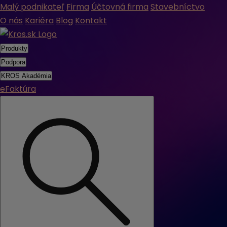
Malý podnikateľ
Firma
Účtovná firma
Stavebníctvo
O nás
Kariéra
Blog
Kontakt
Produkty
Podpora
KROS Akadémia
eFaktúra