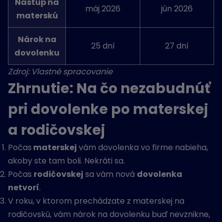
Nástup na
máj 2026
jún 2026
materskú
Nárok na
25 dní
27 dní
dovolenku
Zdroj: Vlastné spracovanie
Zhrnutie: Na čo nezabudnúť
pri dovolenke po materskej
a rodičovskej
Počas
materskej
vám dovolenka vo firme nabieha,
akoby ste tam boli. Nekráti sa.
Počas
rodičovskej
sa vám nová
dovolenka
netvorí
.
V roku, v ktorom prechádzate z materskej na
rodičovskú, vám nárok na dovolenku buď nevznikne,