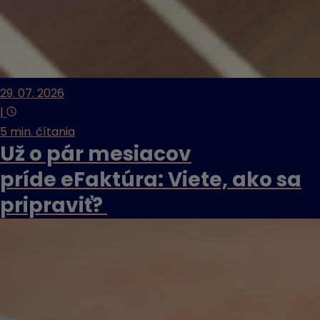
29. 07. 2026
|
5 min. čítania
Už o pár mesiacov
príde eFaktúra: Viete, ako sa
pripraviť?