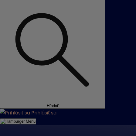
Hľadať
Prihlásiť sa
Menu