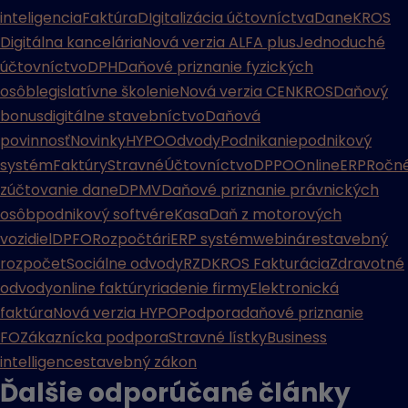
inteligencia
Faktúra
DIgitalizácia účtovníctva
Dane
KROS
Digitálna kancelária
Nová verzia ALFA plus
Jednoduché
účtovníctvo
DPH
Daňové priznanie fyzických
osôb
legislatívne školenie
Nová verzia CENKROS
Daňový
bonus
digitálne stavebníctvo
Daňová
povinnosť
Novinky
HYPO
Odvody
Podnikanie
podnikový
systém
Faktúry
Stravné
Účtovníctvo
DPPO
Online
ERP
Ročn
zúčtovanie dane
DPMV
Daňové priznanie právnických
osôb
podnikový softvér
eKasa
Daň z motorových
vozidiel
DPFO
Rozpočtári
ERP systém
webináre
stavebný
rozpočet
Sociálne odvody
RZD
KROS Fakturácia
Zdravotné
odvody
online faktúry
riadenie firmy
Elektronická
faktúra
Nová verzia HYPO
Podpora
daňové priznanie
FO
Zákaznícka podpora
Stravné lístky
Business
intelligence
stavebný zákon
Ďalšie odporúčané
články