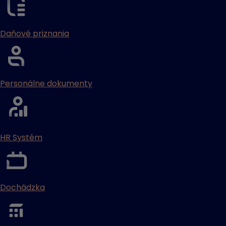
Daňové priznania
Personálne dokumenty
HR Systém
Dochádzka