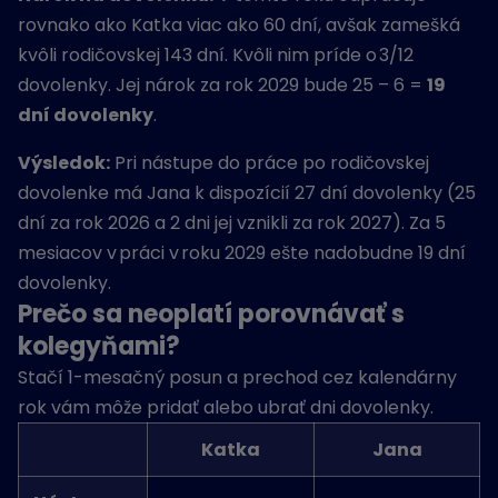
rovnako ako Katka viac ako 60 dní, avšak zamešká
kvôli rodičovskej 143 dní. Kvôli nim príde o 3/12
dovolenky. Jej nárok za rok 2029 bude 25 – 6 =
19
dní dovolenky
.
Výsledok:
Pri nástupe do práce po rodičovskej
dovolenke má Jana k dispozícií 27 dní dovolenky (25
dní za rok 2026 a 2 dni jej vznikli za rok 2027). Za 5
mesiacov v práci v roku 2029 ešte nadobudne 19 dní
dovolenky.
Prečo sa neoplatí porovnávať s
kolegyňami?
Stačí 1-mesačný posun a prechod cez kalendárny
rok vám môže pridať alebo ubrať dni dovolenky
.
Katka
Jana