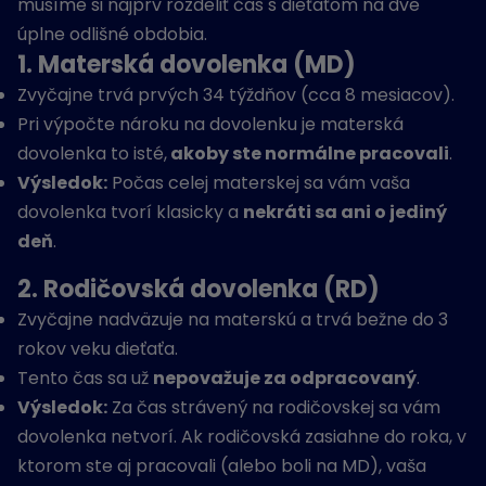
musíme si najprv rozdeliť čas s dieťaťom na dve
úplne odlišné obdobia.
1. Materská dovolenka (MD)
Zvyčajne trvá prvých 34 týždňov (cca 8 mesiacov).
Pri výpočte nároku na dovolenku je materská
dovolenka to isté,
akoby ste normálne pracovali
.
Výsledok:
Počas celej materskej sa vám vaša
dovolenka tvorí klasicky a
nekráti sa ani o jediný
deň
.
2. Rodičovská dovolenka (RD)
Zvyčajne nadväzuje na materskú a trvá bežne do 3
rokov veku dieťaťa.
Tento čas sa už
nepovažuje za odpracovaný
.
Výsledok:
Za čas strávený na rodičovskej sa vám
dovolenka netvorí. Ak rodičovská zasiahne do roka, v
ktorom ste aj pracovali (alebo boli na MD), vaša