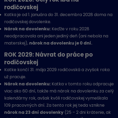
rodičovskej
Katka je od 1. januára do 31. decembra 2028 doma na
rodičovskej dovolenke.
Nárok na dovolenku:
Keďže v roku 2028
neodpracovala ani jeden jediný deň (ani nebola na
materskej),
nárok na dovolenku je 0 dní.
ROK 2029: Návrat do práce po
rodičovskej
Katke končí 31. mája 2029 rodičovská a zvyšok roka
už pracuje.
Nárok na dovolenku:
Katka v tomto roku odpracuje
viac ako 60 dní, takže má nárok na dovolenku za celý
kalendárny rok, avšak kvôli rodičovskej vymeškala
109 pracovných dní. Za tento rok jej teda vznikne
nárok na 23 dní dovolenky
(25 – 2 dni krátenie, ak