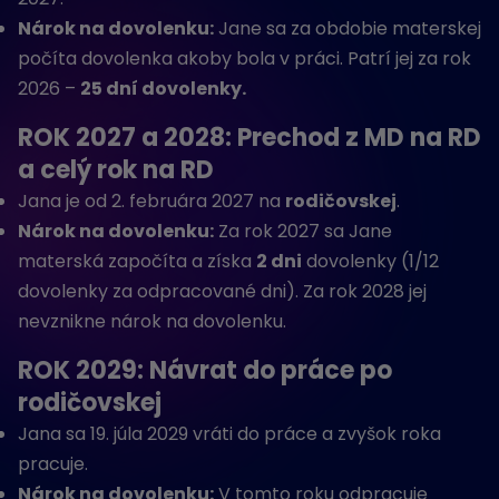
Nárok na dovolenku:
Jane sa za obdobie materskej
počíta dovolenka akoby bola v práci. Patrí jej za rok
2026 –
25 dní dovolenky.
ROK 2027 a 2028: Prechod z MD na RD
a celý rok na RD
Jana je od 2. februára 2027 na
rodičovskej
.
Nárok na dovolenku:
Za rok 2027 sa Jane
materská započíta a získa
2 dni
dovolenky (1/12
dovolenky za odpracované dni). Za rok 2028 jej
nevznikne nárok na dovolenku.
ROK 2029: Návrat do práce po
rodičovskej
Jana sa 19. júla 2029 vráti do práce a zvyšok roka
pracuje.
Nárok na dovolenku:
V tomto roku odpracuje