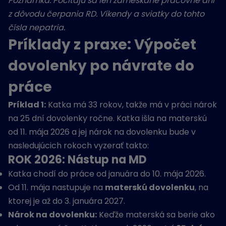
Poznámka: Počítajú sa len zameškané pracovné dni
z dôvodu čerpania RD. Víkendy a sviatky do tohto
čísla nepatria.
Príklady z praxe: Výpočet
dovolenky po návrate do
práce
Príklad 1:
Katka má 33 rokov, takže má v práci nárok
na 25 dní dovolenky ročne. Katka išla na materskú
od 11. mája 2026 a jej nárok na dovolenku bude v
nasledujúcich rokoch vyzerať takto:
ROK 2026: Nástup na MD
Katka chodí do práce od januára do 10. mája 2026.
Od 11. mája nastupuje na
materskú dovolenku
, na
ktorej je až do 3. januára 2027.
Nárok na dovolenku:
Keďže materská sa berie ako