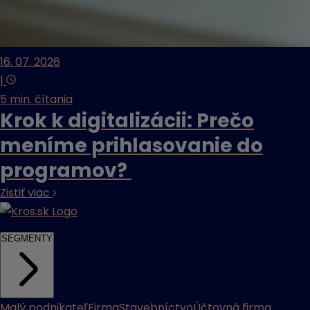
16. 07. 2026
|
5 min. čítania
Krok k digitalizácii: Prečo
meníme prihlasovanie do
programov?
Zistiť viac
SEGMENTY
Malý podnikateľ
Firma
Stavebníctvo
Účtovná firma