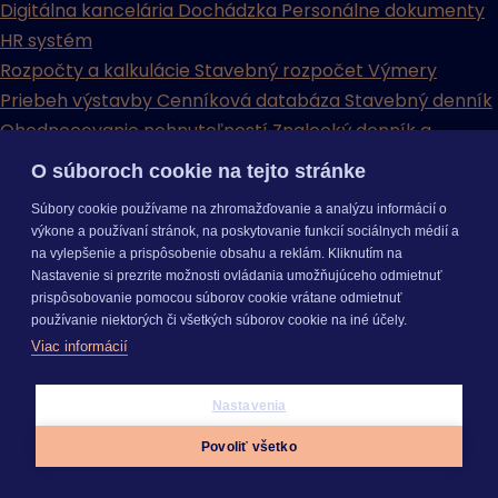
Digitálna kancelária
Dochádzka
Personálne dokumenty
HR systém
Rozpočty a kalkulácie
Stavebný rozpočet
Výmery
Priebeh výstavby
Cenníková databáza
Stavebný denník
Ohodnocovanie nehnuteľností
Znalecký denník a
vyúčtovanie
O súboroch cookie na tejto stránke
KROS AKADÉMIA
Súbory cookie používame na zhromažďovanie a analýzu informácií o
výkone a používaní stránok, na poskytovanie funkcií sociálnych médií a
na vylepšenie a prispôsobenie obsahu a reklám. Kliknutím na
Nastavenie si prezrite možnosti ovládania umožňujúceho odmietnuť
prispôsobovanie pomocou súborov cookie vrátane odmietnuť
používanie niektorých či všetkých súborov cookie na iné účely.
Viac informácií
Videoškolenia
Videonávody
Webináre
Podujatia
E-booky a
príručky
Často kladené otázky
Nastavenia
KROS AKADÉMIA
Videoškolenia
Videonávody
Webináre
Podujatia
E-booky
Povoliť všetko
a príručky
Často kladené otázky