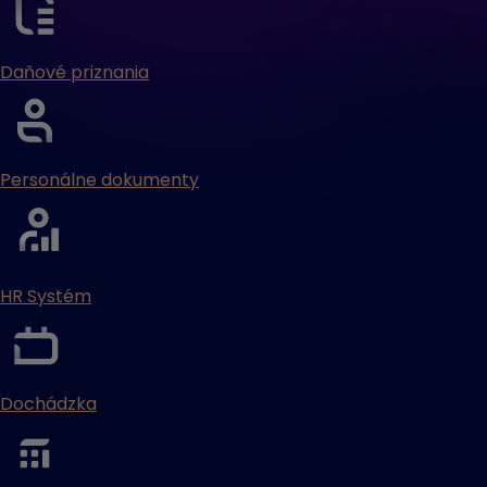
Daňové priznania
Personálne dokumenty
HR Systém
Dochádzka