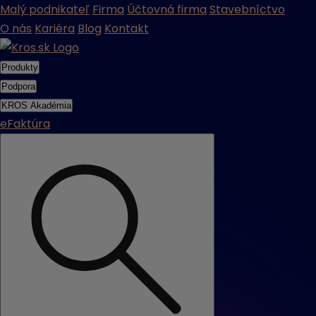
Malý podnikateľ
Firma
Účtovná firma
Stavebníctvo
O nás
Kariéra
Blog
Kontakt
Produkty
Podpora
KROS Akadémia
eFaktúra