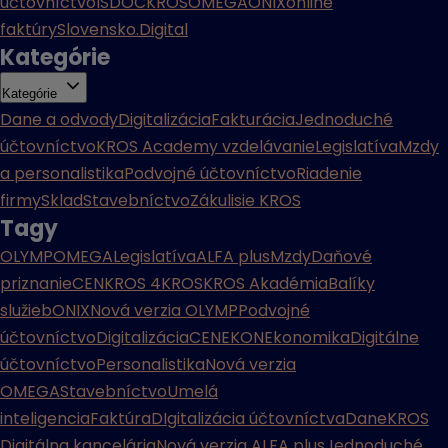
účtovníctvo
ISDOC
KROS
OMEGA
ONIX
online
faktúry
Slovensko.Digital
Kategórie
Kategórie
Dane a odvody
Digitalizácia
Fakturácia
Jednoduché
účtovníctvo
KROS Academy vzdelávanie
Legislatíva
Mzdy
a personalistika
Podvojné účtovníctvo
Riadenie
firmy
Sklad
Stavebníctvo
Zákulisie KROS
Tagy
OLYMP
OMEGA
Legislatíva
ALFA plus
Mzdy
Daňové
priznanie
CENKROS 4
KROS
KROS Akadémia
Balíky
služieb
ONIX
Nová verzia OLYMP
Podvojné
účtovníctvo
Digitalizácia
CENEKON
Ekonomika
Digitálne
účtovníctvo
Personalistika
Nová verzia
OMEGA
Stavebníctvo
Umelá
inteligencia
Faktúra
DIgitalizácia účtovníctva
Dane
KROS
Digitálna kancelária
Nová verzia ALFA plus
Jednoduché