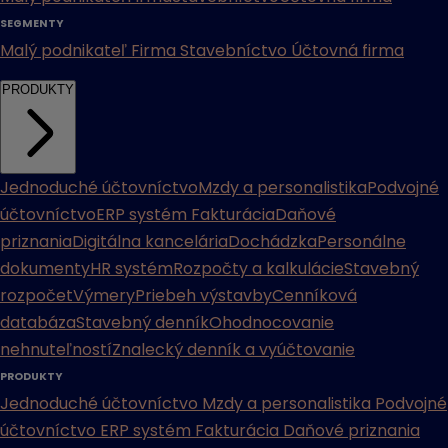
SEGMENTY
Malý podnikateľ
Firma
Stavebníctvo
Účtovná firma
PRODUKTY
Jednoduché účtovníctvo
Mzdy a personalistika
Podvojné
účtovníctvo
ERP systém
Fakturácia
Daňové
priznania
Digitálna kancelária
Dochádzka
Personálne
dokumenty
HR systém
Rozpočty a kalkulácie
Stavebný
rozpočet
Výmery
Priebeh výstavby
Cenníková
databáza
Stavebný denník
Ohodnocovanie
nehnuteľností
Znalecký denník a vyúčtovanie
PRODUKTY
Jednoduché účtovníctvo
Mzdy a personalistika
Podvojné
účtovníctvo
ERP systém
Fakturácia
Daňové priznania