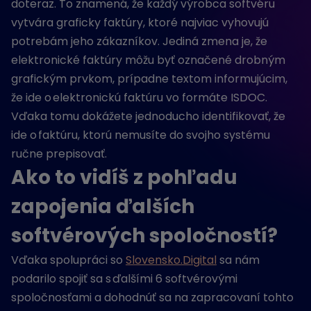
doteraz. To znamená, že každý výrobca softvéru
vytvára graficky faktúry, ktoré najviac vyhovujú
potrebám jeho zákazníkov. Jediná zmena je, že
elektronické faktúry môžu byť označené drobným
grafickým prvkom, prípadne textom informujúcim,
že ide o elektronickú faktúru vo formáte ISDOC.
Vďaka tomu dokážete jednoducho identifikovať, že
ide o faktúru, ktorú nemusíte do svojho systému
ručne prepisovať.
Ako to vidíš z pohľadu
zapojenia ďalších
softvérovýc
h
spoločností?
Vďaka spolupráci so
Slovensko.Digital
sa nám
podarilo spojiť sa s ďalšími 6 softvérovými
spoločnosťami a dohodnúť sa na zapracovaní tohto