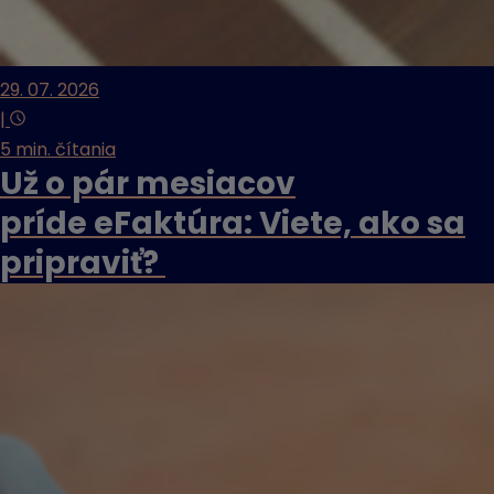
29. 07. 2026
|
5 min. čítania
Už o pár mesiacov
príde eFaktúra: Viete, ako sa
pripraviť?