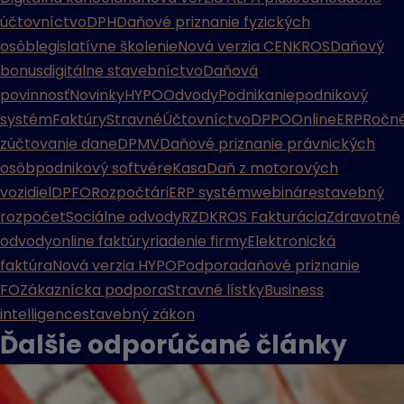
účtovníctvo
DPH
Daňové priznanie fyzických
osôb
legislatívne školenie
Nová verzia CENKROS
Daňový
bonus
digitálne stavebníctvo
Daňová
povinnosť
Novinky
HYPO
Odvody
Podnikanie
podnikový
systém
Faktúry
Stravné
Účtovníctvo
DPPO
Online
ERP
Ročn
zúčtovanie dane
DPMV
Daňové priznanie právnických
osôb
podnikový softvér
eKasa
Daň z motorových
vozidiel
DPFO
Rozpočtári
ERP systém
webináre
stavebný
rozpočet
Sociálne odvody
RZD
KROS Fakturácia
Zdravotné
odvody
online faktúry
riadenie firmy
Elektronická
faktúra
Nová verzia HYPO
Podpora
daňové priznanie
FO
Zákaznícka podpora
Stravné lístky
Business
intelligence
stavebný zákon
Ďalšie odporúčané
články