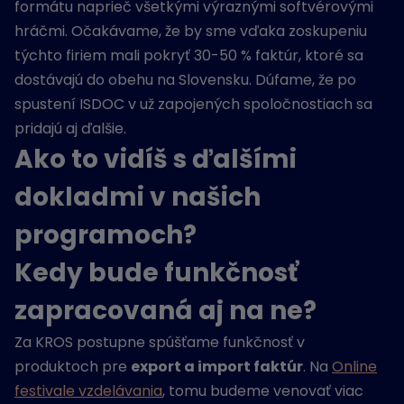
formátu naprieč všetkými výraznými softvérovými
hráčmi. Očakávame, že by sme vďaka zoskupeniu
týchto firiem mali pokryť 30-50 % faktúr, ktoré sa
dostávajú do obehu na Slovensku. Dúfame, že po
spustení ISDOC v už zapojených spoločnostiach sa
pridajú aj ďalšie.
Ako to vidíš s ďalšími
dokladmi v našich
programoch?
Kedy bude funkčnosť
zapracovaná aj na
ne
?
Za KROS postupne
spúšťame funkčnosť v
produktoch pre
export a import faktúr
. Na
Online
festivale vzdelávania
, tomu budeme venovať viac