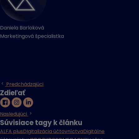
Daniela Barloková
Marketingová špecialistka
Predchádzajúci
Zdieľať
Nasledujúci
Súvisiace tagy k článku
ALFA plus
DIgitalizácia účtovníctva
Digitálne