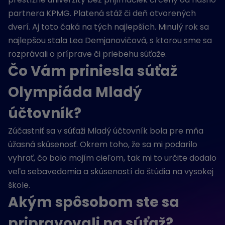
partnera KPMG. Platená stáž či deň otvorených
dverí. Aj toto čaká na tých najlepších. Minulý rok sa
najlepšou stala Lea Demjanovičová, s ktorou sme sa
rozprávali o príprave či priebehu súťaže.
Čo Vám priniesla súťaž
Olympiáda Mladý
účtovník?
Zúčastniť sa v súťaži Mladý účtovník bola pre mňa
úžasná skúsenosť. Okrem toho, že sa mi podarilo
vyhrať, čo bolo mojím cieľom, tak mi to určite dodalo
veľa sebavedomia a skúseností do štúdia na vysokej
škole.
Akým spôsobom ste sa
pripravovali na súťaž?