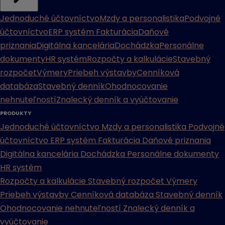
Jednoduché účtovníctvo
Mzdy a personalistika
Podvojné
účtovníctvo
ERP systém
Fakturácia
Daňové
priznania
Digitálna kancelária
Dochádzka
Personálne
dokumenty
HR systém
Rozpočty a kalkulácie
Stavebný
rozpočet
Výmery
Priebeh výstavby
Cenníková
databáza
Stavebný denník
Ohodnocovanie
nehnuteľností
Znalecký denník a vyúčtovanie
PRODUKTY
Jednoduché účtovníctvo
Mzdy a personalistika
Podvojné
účtovníctvo
ERP systém
Fakturácia
Daňové priznania
Digitálna kancelária
Dochádzka
Personálne dokumenty
HR systém
Rozpočty a kalkulácie
Stavebný rozpočet
Výmery
Priebeh výstavby
Cenníková databáza
Stavebný denník
Ohodnocovanie nehnuteľností
Znalecký denník a
vyúčtovanie