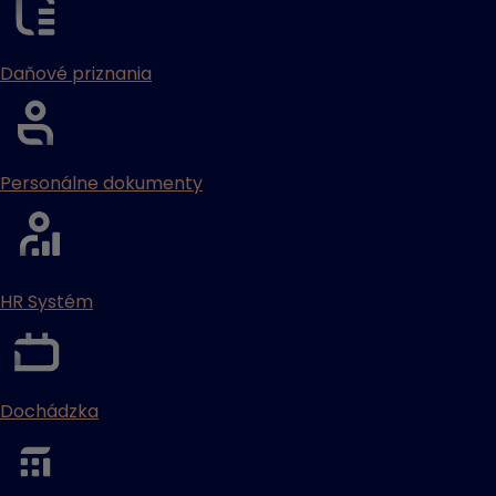
Daňové priznania
Personálne dokumenty
HR Systém
Dochádzka