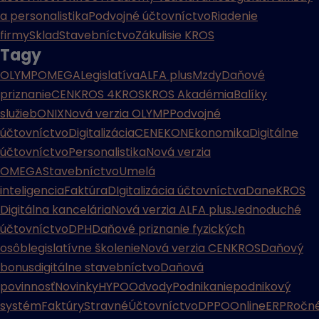
a personalistika
Podvojné účtovníctvo
Riadenie
firmy
Sklad
Stavebníctvo
Zákulisie KROS
Tagy
OLYMP
OMEGA
Legislatíva
ALFA plus
Mzdy
Daňové
priznanie
CENKROS 4
KROS
KROS Akadémia
Balíky
služieb
ONIX
Nová verzia OLYMP
Podvojné
účtovníctvo
Digitalizácia
CENEKON
Ekonomika
Digitálne
účtovníctvo
Personalistika
Nová verzia
OMEGA
Stavebníctvo
Umelá
inteligencia
Faktúra
DIgitalizácia účtovníctva
Dane
KROS
Digitálna kancelária
Nová verzia ALFA plus
Jednoduché
účtovníctvo
DPH
Daňové priznanie fyzických
osôb
legislatívne školenie
Nová verzia CENKROS
Daňový
bonus
digitálne stavebníctvo
Daňová
povinnosť
Novinky
HYPO
Odvody
Podnikanie
podnikový
systém
Faktúry
Stravné
Účtovníctvo
DPPO
Online
ERP
Ročn