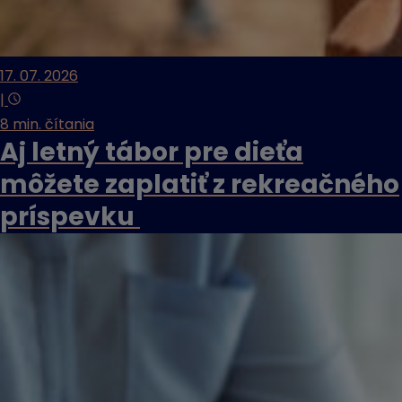
17. 07. 2026
|
8 min. čítania
Aj letný tábor pre dieťa
môžete zaplatiť z rekreačného
príspevku