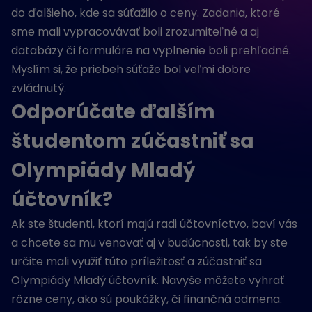
do ďalšieho, kde sa súťažilo o ceny. Zadania, ktoré
sme mali vypracovávať boli zrozumiteľné a aj
databázy či formuláre na vyplnenie boli prehľadné.
Myslím si, že priebeh súťaže bol veľmi dobre
zvládnutý.
Odporúčate ďalším
študentom zúčastniť sa
Olympiády Mladý
účtovník?
Ak ste študenti, ktorí majú radi účtovníctvo, baví vás
a chcete sa mu venovať aj v budúcnosti, tak by ste
určite mali využiť túto príležitosť a zúčastniť sa
Olympiády Mladý účtovník. Navyše môžete vyhrať
rôzne ceny, ako sú poukážky, či finančná odmena.