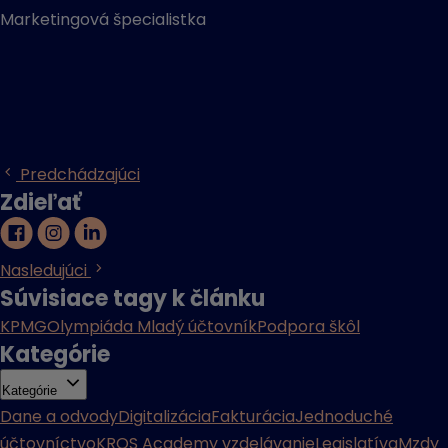
Marketingová špecialistka
Predchádzajúci
Zdieľať
Nasledujúci
Súvisiace tagy k článku
KPMG
Olympiáda Mladý účtovník
Podpora škôl
Kategórie
Kategórie
Dane a odvody
Digitalizácia
Fakturácia
Jednoduché
účtovníctvo
KROS Academy vzdelávanie
Legislatíva
Mzdy