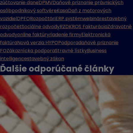
zúčtovanie dane
DPMV
Daňové priznanie právnických
osôb
podnikový softvér
eKasa
Daň z motorových
vozidiel
DPFO
Rozpočtári
ERP systém
webináre
stavebný
rozpočet
Sociálne odvody
RZD
KROS Fakturácia
Zdravotné
odvody
online faktúry
riadenie firmy
Elektronická
faktúra
Nová verzia HYPO
Podpora
daňové priznanie
FO
Zákaznícka podpora
Stravné lístky
Business
intelligence
stavebný zákon
Ďalšie odporúčané
články