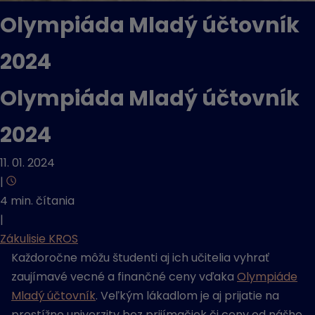
Olympiáda Mladý účtovník
2024
Olympiáda Mladý účtovník
2024
11. 01. 2024
|
4 min. čítania
|
Zákulisie KROS
Každoročne môžu študenti aj ich učitelia vyhrať
zaujímavé vecné a finančné ceny vďaka
Olympiáde
Mladý účtovník
. Veľkým lákadlom je aj prijatie na
prestížne univerzity bez prijímačiek či ceny od nášho