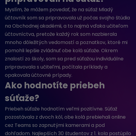
Myslím, že môžem povedať, že na súťaž Mladý
účtovník som sa pripravovala už počas svojho štúdia
na Obchodnej akadémii, a to najmä vďaka učiteľom
účtovníctva, pretože každý rok som nazbierala
mnoho dôležitých vedomostí a poznatkov, ktoré mi
pomohli lepšie zvládnuť obe kolá súťaže. Okrem
znalostí zo školy, som sa pred súťažou individuálne
pripravovala s učiteľmi, počítala príklady a
opakovala účtovné prípady.
Ako hodnotíte priebeh
súťaže?
Priebeh súťaže hodnotím veľmi pozitívne. Súťaž
pozostávala z dvoch kôl, obe kolá prebiehali online
cez Teams so zapnutými kamerami a pod
dohľadom. Najlepších 30 študentov z 1. kola postúpilo