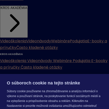
KROS AKADÉMIA
Videoškolenia
Videonávody
Webináre
Podujatia
E-booky a
príručky
Často kladené otázky
KROS AKADÉMIA
Videoškolenia
Videonávody
Webináre
Podujatia
E-booky
a príručky
Často kladené otázky
INÉ
O súboroch cookie na tejto stránke
Cenníky
Odporučte nás
Právne dokumenty
Odporúčaná
Súbory cookie používame na zhromažďovanie a analýzu informácií o
konfigurácia
Aktualizácia verzií
Mobilné aplikácie
výkone a používaní stránok, na poskytovanie funkcií sociálnych médií a
na vylepšenie a prispôsobenie obsahu a reklám. Kliknutím na
INÉ
Nastavenie si prezrite možnosti ovládania umožňujúceho odmietnuť
Cenníky
Odporučte nás
Právne dokumenty
Odporúčaná