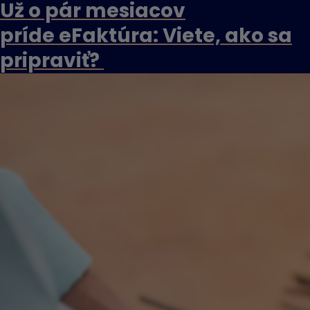
Už o pár mesiacov
príde eFaktúra: Viete, ako sa
pripraviť?