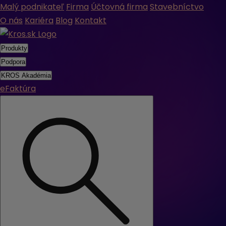
Malý podnikateľ
Firma
Účtovná firma
Stavebníctvo
O nás
Kariéra
Blog
Kontakt
Produkty
Podpora
KROS Akadémia
eFaktúra