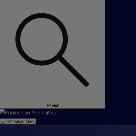
Hľadať
Prihlásiť sa
Menu