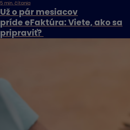
5 min. čítania
Už o pár mesiacov
príde eFaktúra: Viete, ako sa
pripraviť?