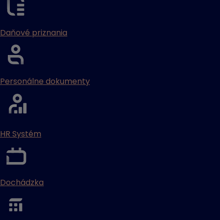
Daňové priznania
Personálne dokumenty
HR Systém
Dochádzka