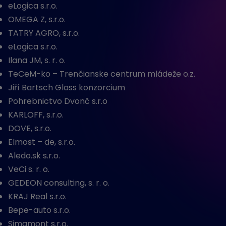
eLogica s.r.o.
OMEGA Z, s.r.o.
TATRY AGRO, s.r.o.
eLogica s.r.o.
Ilana JM, s. r. o.
TeCeM-ko – Trenčianske centrum mládeže o.z.
Jiří Bartsch Glass konzorcium
Pohrebnictvo Dvonč s.r.o
KARLOFF, s.r.o.
DOVE, s.r.o.
Elmost – de, s.r.o.
Aledo.sk s.r.o.
VeCi s. r. o.
GEDEON consulting, s. r. o.
KRAJ Real s.r.o.
Bepe-auto s.r.o.
Simamont s.r.o.