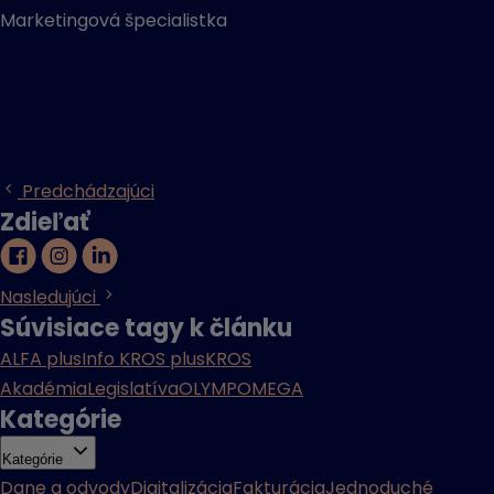
Marketingová špecialistka
Predchádzajúci
Zdieľať
Nasledujúci
Súvisiace tagy k článku
ALFA plus
Info KROS plus
KROS
Akadémia
Legislatíva
OLYMP
OMEGA
Kategórie
Kategórie
Dane a odvody
Digitalizácia
Fakturácia
Jednoduché