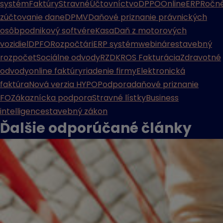
systém
Faktúry
Stravné
Účtovníctvo
DPPO
Online
ERP
Ročn
zúčtovanie dane
DPMV
Daňové priznanie právnických
osôb
podnikový softvér
eKasa
Daň z motorových
vozidiel
DPFO
Rozpočtári
ERP systém
webináre
stavebný
rozpočet
Sociálne odvody
RZD
KROS Fakturácia
Zdravotné
odvody
online faktúry
riadenie firmy
Elektronická
faktúra
Nová verzia HYPO
Podpora
daňové priznanie
FO
Zákaznícka podpora
Stravné lístky
Business
intelligence
stavebný zákon
Ďalšie odporúčané
články