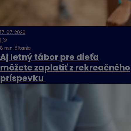
17. 07. 2026
|
8 min. čítania
Aj letný tábor pre dieťa
môžete zaplatiť z rekreačného
príspevku