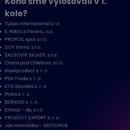
Koho sme vylosovali v 1.
kole?
Tubes International s.r.o.
II. Rákóczi Ferenc, n.o.
PROPOS, spol. s r.o.
DOT Immo, s.r.o.
ŠALGOVÍK SKLADY, s.r.o.
Chata pod Chlebom, s.r.o.
Steelproduct s. r. o.
PSN Trade s. r. o.
KTD Slovakia s. r. o.
Pinka s. r. o.
BERNUSS s. r. o.
Elmost – de, s.r.o.
PRODUCT EXPORT s. r. o.
Ján Hromádka – MOTOROB