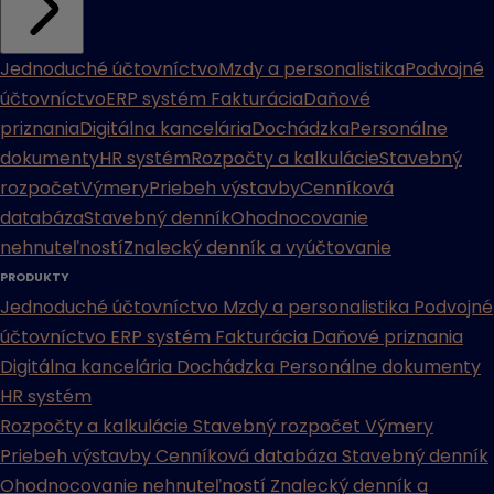
Jednoduché účtovníctvo
Mzdy a personalistika
Podvojné
účtovníctvo
ERP systém
Fakturácia
Daňové
priznania
Digitálna kancelária
Dochádzka
Personálne
dokumenty
HR systém
Rozpočty a kalkulácie
Stavebný
rozpočet
Výmery
Priebeh výstavby
Cenníková
databáza
Stavebný denník
Ohodnocovanie
nehnuteľností
Znalecký denník a vyúčtovanie
PRODUKTY
Jednoduché účtovníctvo
Mzdy a personalistika
Podvojné
účtovníctvo
ERP systém
Fakturácia
Daňové priznania
Digitálna kancelária
Dochádzka
Personálne dokumenty
HR systém
Rozpočty a kalkulácie
Stavebný rozpočet
Výmery
Priebeh výstavby
Cenníková databáza
Stavebný denník
Ohodnocovanie nehnuteľností
Znalecký denník a