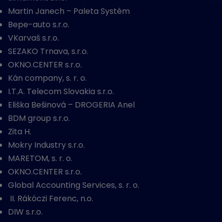
Martin Janech – Paleta Systém
Bepe-auto s.r.o.
VKarvaš s.r.o.
SEZAKO Trnava, s.r.o.
OKNO.CENTER s.r.o.
Kán company, s. r. o.
I.T.A. Telecom Slovakia s.r.o.
Eliška Bešinová – DROGERIA Anel
BDM group s.r.o.
Zita H.
Mokry Industry s.r.o.
MARETOM, s. r. o.
OKNO.CENTER s.r.o.
Global Accounting Services, s. r. o.
II. Rákóczi Ferenc, n.o.
DIW s.r.o.