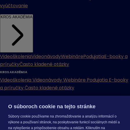
vyúčtovanie
KROS AKADÉMIA
Videoškolenia
Videonávody
Webináre
Podujatia
E-booky a
príručky
Často kladené otázky
KROS AKADÉMIA
Videoškolenia
Videonávody
Webináre
Podujatia
E-booky
a príručky
Často kladené otázky
INÉ
O súboroch cookie na tejto stránke
Cenníky
Odporučte nás
Právne dokumenty
Odporúčaná
Súbory cookie používame na zhromažďovanie a analýzu informácií o
konfigurácia
Aktualizácia verzií
Mobilné aplikácie
výkone a používaní stránok, na poskytovanie funkcií sociálnych médií a
na vylepšenie a prispôsobenie obsahu a reklám. Kliknutím na
INÉ