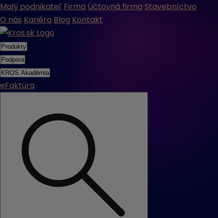
Malý podnikateľ
Firma
Účtovná firma
Stavebníctvo
O nás
Kariéra
Blog
Kontakt
Produkty
Podpora
KROS Akadémia
eFaktúra