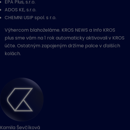
EPA Plus, s.r.o.
ADOS KE, s.r.o.
CHEMNI USIP spol. s r.o.
Výhercom blahoželáme.
KROS NEWS a Info KROS
plus sme vám
na
1 rok automaticky aktivovali v KROS
účte. O
statným zapojeným držíme palce v ďalších
kolách.
Kamila Ševčíková