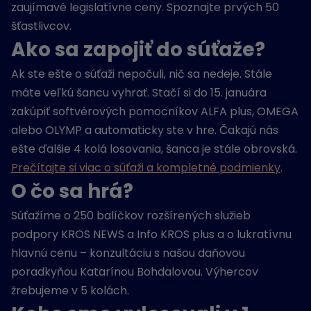
zaujímavé legislatívne ceny. Spoznajte prvých 50
šťastlivcov.
Ako sa zapojiť do súťaže?
Ak ste ešte o súťaži nepočuli, nič sa nedeje. Stále
máte veľkú šancu vyhrať. Stačí si do 15. januára
zakúpiť softvérových pomocníkov ALFA plus, OMEGA
alebo OLYMP a automaticky ste v hre. Čakajú nás
ešte ďalšie 4 kolá losovania, šanca je stále obrovská.
Prečítajte si viac o súťaži a kompletné podmienky
.
O čo sa hrá?
Súťažíme o 250 balíčkov rozšírených služieb
podpory KROS NEWS a Info KROS plus a o lukratívnu
hlavnú cenu – konzultáciu s našou daňovou
poradkyňou Katarínou Bohdalovou. Výhercov
žrebujeme v 5 kolách.