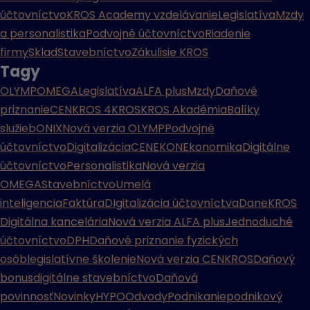
účtovníctvo
KROS Academy vzdelávanie
Legislatíva
Mzdy
a personalistika
Podvojné účtovníctvo
Riadenie
firmy
Sklad
Stavebníctvo
Zákulisie KROS
Tagy
OLYMP
OMEGA
Legislatíva
ALFA plus
Mzdy
Daňové
priznanie
CENKROS 4
KROS
KROS Akadémia
Balíky
služieb
ONIX
Nová verzia OLYMP
Podvojné
účtovníctvo
Digitalizácia
CENEKON
Ekonomika
Digitálne
účtovníctvo
Personalistika
Nová verzia
OMEGA
Stavebníctvo
Umelá
inteligencia
Faktúra
DIgitalizácia účtovníctva
Dane
KROS
Digitálna kancelária
Nová verzia ALFA plus
Jednoduché
účtovníctvo
DPH
Daňové priznanie fyzických
osôb
legislatívne školenie
Nová verzia CENKROS
Daňový
bonus
digitálne stavebníctvo
Daňová
povinnosť
Novinky
HYPO
Odvody
Podnikanie
podnikový