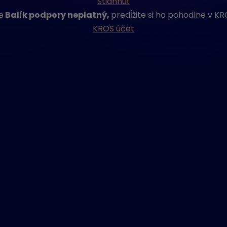
Stiahnuť
e
Balík podpory neplatný,
predĺžite si ho pohodlne v KR
KROS účet