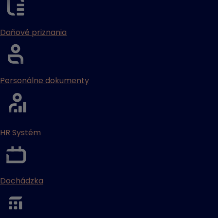
Daňové priznania
Personálne dokumenty
HR Systém
Dochádzka