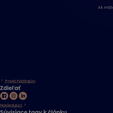
Ak mát
Predchádzajúci
Zdieľať
Nasledujúci
Súvisiace tagy k článku