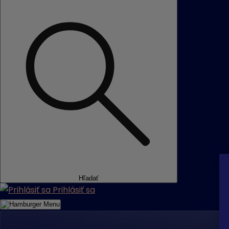
Hľadať
Prihlásiť sa
Menu