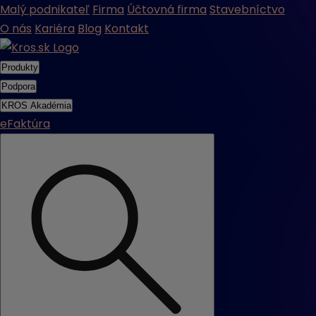
Malý podnikateľ
Firma
Účtovná firma
Stavebníctvo
O nás
Kariéra
Blog
Kontakt
Produkty
Podpora
KROS Akadémia
eFaktúra