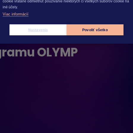
cookie vrátane odmietnuť používanie niektorých či všetkých súborov cookie na
iné účely.
Viac informácií
Nastavenia
Povoliť všetko
rogramu OLYMP
rogramu OLYMP