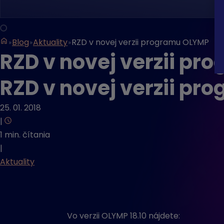
Blog
Aktuality
RZD v novej verzii programu OLYMP
RZD v novej verzii p
RZD v novej verzii p
25. 01. 2018
|
1 min. čítania
|
Aktuality
Vo verzii OLYMP 18.10 nájdete: