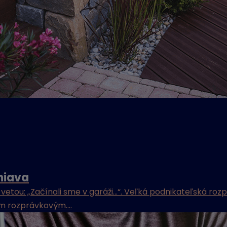
niava
ou: „Začínali sme v garáži...“. Veľká podnikateľská roz
m rozprávkovým....