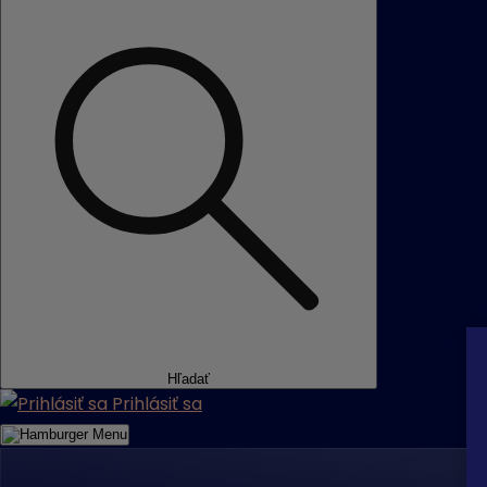
Hľadať
Prihlásiť sa
Menu