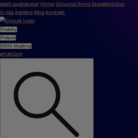
Malý podnikateľ
Firma
Účtovná firma
Stavebníctvo
O nás
Kariéra
Blog
Kontakt
Produkty
Podpora
KROS Akadémia
eFaktúra