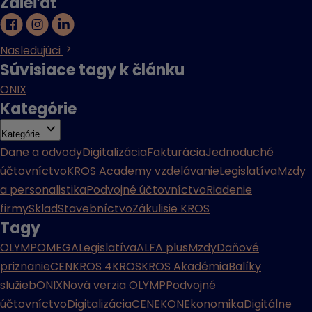
Zdieľať
Nasledujúci
Súvisiace tagy k článku
ONIX
Kategórie
Kategórie
Dane a odvody
Digitalizácia
Fakturácia
Jednoduché
účtovníctvo
KROS Academy vzdelávanie
Legislatíva
Mzdy
a personalistika
Podvojné účtovníctvo
Riadenie
firmy
Sklad
Stavebníctvo
Zákulisie KROS
Tagy
OLYMP
OMEGA
Legislatíva
ALFA plus
Mzdy
Daňové
priznanie
CENKROS 4
KROS
KROS Akadémia
Balíky
služieb
ONIX
Nová verzia OLYMP
Podvojné
účtovníctvo
Digitalizácia
CENEKON
Ekonomika
Digitálne