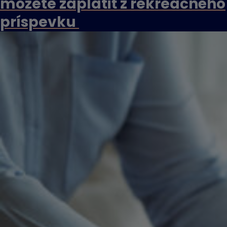
môžete zaplatiť z rekreačného
príspevku