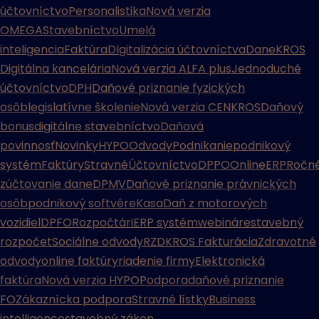
účtovníctvo
Personalistika
Nová verzia
OMEGA
Stavebníctvo
Umelá
inteligencia
Faktúra
DIgitalizácia účtovníctva
Dane
KROS
Digitálna kancelária
Nová verzia ALFA plus
Jednoduché
účtovníctvo
DPH
Daňové priznanie fyzických
osôb
legislatívne školenie
Nová verzia CENKROS
Daňový
bonus
digitálne stavebníctvo
Daňová
povinnosť
Novinky
HYPO
Odvody
Podnikanie
podnikový
systém
Faktúry
Stravné
Účtovníctvo
DPPO
Online
ERP
Ročn
zúčtovanie dane
DPMV
Daňové priznanie právnických
osôb
podnikový softvér
eKasa
Daň z motorových
vozidiel
DPFO
Rozpočtári
ERP systém
webináre
stavebný
rozpočet
Sociálne odvody
RZD
KROS Fakturácia
Zdravotné
odvody
online faktúry
riadenie firmy
Elektronická
faktúra
Nová verzia HYPO
Podpora
daňové priznanie
FO
Zákaznícka podpora
Stravné lístky
Business
intelligence
stavebný zákon