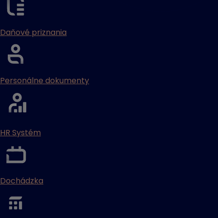
Daňové priznania
Personálne dokumenty
HR Systém
Dochádzka