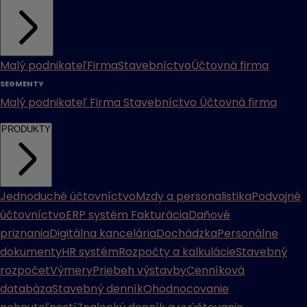
Malý podnikateľ
Firma
Stavebníctvo
Účtovná firma
SEGMENTY
Malý podnikateľ
Firma
Stavebníctvo
Účtovná firma
PRODUKTY
Jednoduché účtovníctvo
Mzdy a personalistika
Podvojné
účtovníctvo
ERP systém
Fakturácia
Daňové
priznania
Digitálna kancelária
Dochádzka
Personálne
dokumenty
HR systém
Rozpočty a kalkulácie
Stavebný
rozpočet
Výmery
Priebeh výstavby
Cenníková
databáza
Stavebný denník
Ohodnocovanie