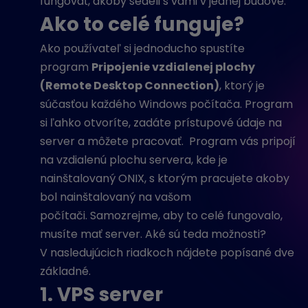
fungovať, akoby sedeli s vami v jednej budove.
Ako to celé funguje?
Ako používateľ si jednoducho spustíte
program
Pripojenie vzdialenej plochy
(Remote Desktop Connection)
, ktorý je
súčasťou každého Windows počítača. Program
si ľahko otvoríte, zadáte prístupové údaje na
server a môžete pracovať.
Program vás pripojí
na vzdialenú plochu servera, kde je
nainštalovaný ONIX, s ktorým pracujete akoby
bol nainštalovaný na vašom
počítači.
Samozrejme, aby to celé fungovalo,
musíte mať server. Aké sú teda možnosti?
V nasledujúcich riadkoch nájdete popísané dve
základné.
1. VPS server