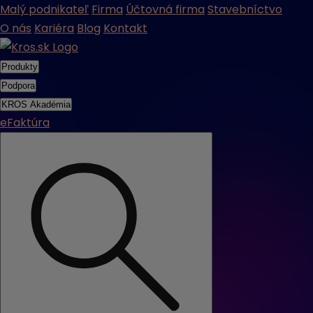
Malý podnikateľ
Firma
Účtovná firma
Stavebníctvo
O nás
Kariéra
Blog
Kontakt
Produkty
Podpora
KROS Akadémia
eFaktúra