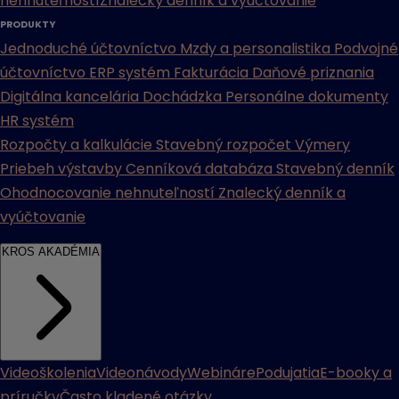
nehnuteľností
Znalecký denník a vyúčtovanie
PRODUKTY
Jednoduché účtovníctvo
Mzdy a personalistika
Podvojné
účtovníctvo
ERP systém
Fakturácia
Daňové priznania
Digitálna kancelária
Dochádzka
Personálne dokumenty
HR systém
Rozpočty a kalkulácie
Stavebný rozpočet
Výmery
Priebeh výstavby
Cenníková databáza
Stavebný denník
Ohodnocovanie nehnuteľností
Znalecký denník a
vyúčtovanie
KROS AKADÉMIA
Videoškolenia
Videonávody
Webináre
Podujatia
E-booky a
príručky
Často kladené otázky